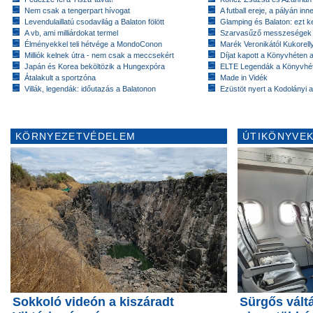
Nem csak a tengerpart hívogat
A futball ereje, a pályán inn
Levendulaillatú csodavilág a Balaton fölött
Glamping és Balaton: ezt ke
A vb, ami milliárdokat termel
Szarvasűző messzeségek
Élményekkel teli hétvége a MondoConon
Marék Veronikától Kukorell
Milliók kelnek útra - nem csak a meccsekért
Díjat kapott a Könyvhéten
Japán és Korea beköltözik a Hungexpóra
ELTE Legendák a Könyvhé
Átalakult a sportzóna
Made in Vidék
Villák, legendák: időutazás a Balatonon
Ezüstöt nyert a Kodolányi
KÖRNYEZETVÉDELEM
ÚTIKÖNYVEK
Sokkoló videón a kiszáradt
Sürgős váltá