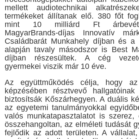
mellett audiotechnikai alkatrészek
termékeket állítanak elő. 380 főt fog
mint 10 milliárd Ft árbevéte
MagyarBrands-díjas Innovatív már
Családbarát Munkahely díjban és a D
alapján tavaly másodszor is Best
díjban részesültek. A cég vezet
gyermekei viszik már 10 éve.
Az együttműködés célja, hogy az
képzésében résztvevő hallgatóinak 
biztosítsák Kőszárhegyen. A duális k
az egyetemi tanulmányokkal egyidőb
valós munkatapasztalatot is szerez,
összehangoltan, az elméleti tudását gy
fejlődik az adott területen. A vállala