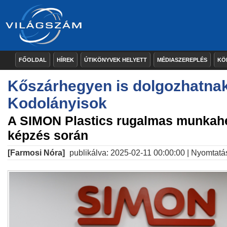
FŐOLDAL
HÍREK
ÚTIKÖNYVEK HELYETT
MÉDIASZEREPLÉS
KÖ
Kőszárhegyen is dolgozhatna
Kodolányisok
A SIMON Plastics rugalmas munkahe
képzés során
[Farmosi Nóra]
publikálva: 2025-02-11 00:00:00 |
Nyomtatá