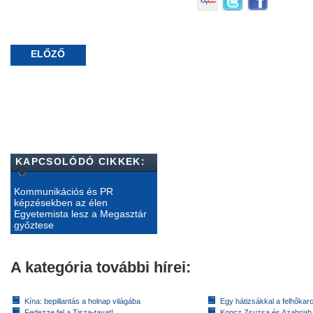
ELŐZŐ
KAPCSOLÓDÓ CIKKEK:
Kommunikációs és PR
képzésekben az élen
Egyetemista lesz a Megasztár
győztese
A kategória további hírei:
Kína: bepillantás a holnap világába
Egy hátizsákkal a felhőkarc
Fedezze fel a Tisza-tavat!
Koncz Zsuzsa és Azahriah