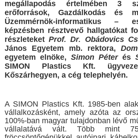
megállapodás értelmében 3 
erőforrások, Gazdálkodás és 
Üzemmérnök-informatikus – e
képzésben résztvevő hallgatókat fo
részleteket
Prof. Dr. Obádovics Csi
János Egyetem mb. rektora,
Dom
egyetem elnöke,
Simon Péter
és
SIMON Plastics Kft. ügyvezet
Kőszárhegyen, a cég telephelyén.
A SIMON Plastics Kft. 1985-ben ala
vállalkozásként, amely azóta az or
100%-ban magyar tulajdonban lévő mű
vállalatává vált. Több mint
fröccsöntőgépükkel autóipari kábelko