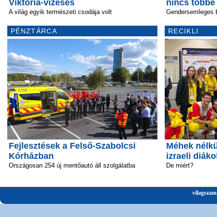
Viktória-vízesés
nincs többé
A világ egyik természeti csodája volt
Gendersemleges 
PÉNZTÁRCA
RECIKLI
Fejlesztések a Felső-Szabolcsi
Méhek nélkü
Kórházban
izraeli diáko
Országosan 254 új mentőautó áll szolgálatba
De miért?
vilagszam