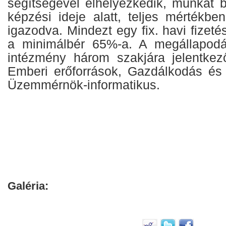
segítségével elhelyezkedik, munkát b
képzési ideje alatt, teljes mértékbe
igazodva. Mindezt egy fix. havi fizet
a minimálbér 65%-a. A megállapodás
intézmény három szakjára jelentkező 
Emberi erőforrások, Gazdálkodás é
Üzemmérnök-informatikus.
Galéria: