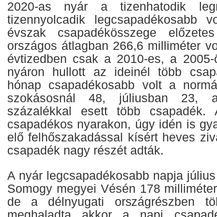
2020-as nyár a tizenhatodik le
tizennyolcadik legcsapadékosabb v
évszak csapadékösszege előzetes
országos átlagban 266,6 milliméter vo
évtizedben csak a 2010-es, a 2005-
nyáron hullott az ideinél több csa
hónap csapadékosabb volt a normál
szokásosnál 48, júliusban 23, 
százalékkal esett több csapadék.
csapadékos nyarakon, úgy idén is gya
elő felhőszakadással kísért heves zi
csapadék nagy részét adták.
A nyár legcsapadékosabb napja július 
Somogy megyei Vésén 178 milliméter 
de a délnyugati országrészben tö
meghaladta akkor a napi csapad