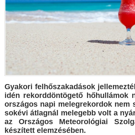
Gyakori felhőszakadások jellemezté
idén rekorddöntögető hőhullámok né
országos napi melegrekordok nem sz
sokévi átlagnál melegebb volt a nyár
az Országos Meteorológiai Szolg
készített elemzésében.