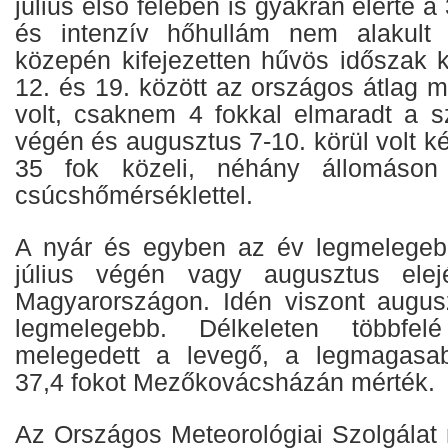
július első felében is gyakran elérte a 
és intenzív hőhullám nem alakult
közepén kifejezetten hűvös időszak k
12. és 19. között az országos átlag 
volt, csaknem 4 fokkal elmaradt a sz
végén és augusztus 7-10. körül volt k
35 fok közeli, néhány állomáso
csúcshőmérséklettel.
A nyár és egyben az év legmelegebb
július végén vagy augusztus elej
Magyarországon. Idén viszont augus
legmelegebb. Délkeleten többfe
melegedett a levegő, a legmagasab
37,4 fokot Mezőkovácsházán mérték.
Az Országos Meteorológiai Szolgálat 