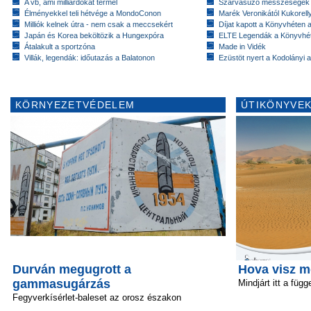
A vb, ami milliárdokat termel
Szarvasűző messzeségek
Élményekkel teli hétvége a MondoConon
Marék Veronikától Kukorell
Milliók kelnek útra - nem csak a meccsekért
Díjat kapott a Könyvhéten
Japán és Korea beköltözik a Hungexpóra
ELTE Legendák a Könyvhé
Átalakult a sportzóna
Made in Vidék
Villák, legendák: időutazás a Balatonon
Ezüstöt nyert a Kodolányi
KÖRNYEZETVÉDELEM
ÚTIKÖNYVEK
Durván megugrott a
Hova visz m
gammasugárzás
Mindjárt itt a függ
Fegyverkísérlet-baleset az orosz északon