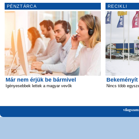
PÉNZTÁRCA
RECIKLI
Már nem érjük be bármivel
Bekeményít
Igényesebbek lettek a magyar vevők
Nincs több egysz
vilagszam