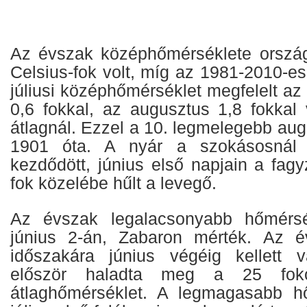
Az évszak középhőmérséklete ország
Celsius-fok volt, míg az 1981-2010-es 
júliusi középhőmérséklet megfelelt az 
0,6 fokkal, az augusztus 1,8 fokkal
átlagnál. Ezzel a 10. legmelegebb augu
1901 óta. A nyár a szokásosnál 
kezdődött, június első napjain a fag
fok közelébe hűlt a levegő.
Az évszak legalacsonyabb hőmérsék
június 2-án, Zabaron mérték. Az 
időszakára június végéig kellett v
először haladta meg a 25 fok
átlaghőmérséklet. A legmagasabb h