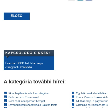
ELŐZŐ
KAPCSOLÓDÓ CIKKEK:
Évente 5000 fát ültet egy
visegrádi szálloda
A kategória további hírei:
Kína: bepillantás a holnap világába
Egy hátizsákkal a felhőkarc
Fedezze fel a Tisza-tavat!
Koncz Zsuzsa és Azahriah
Nem csak a tengerpart hívogat
A futball ereje, a pályán inn
Levendulaillatú csodavilág a Balaton fölött
Glamping és Balaton: ezt ke