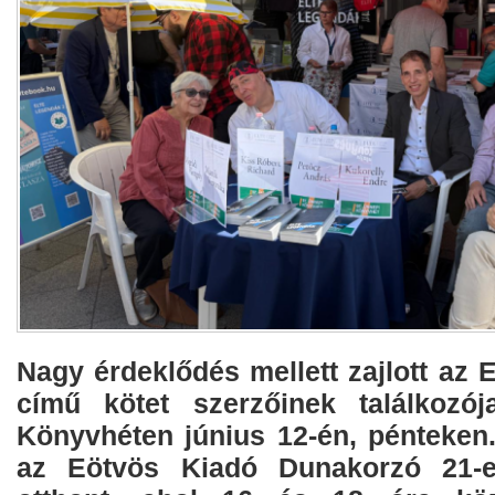
Nagy érdeklődés mellett zajlott az
című kötet szerzőinek találkozó
Könyvhéten június 12-én, pénteke
az Eötvös Kiadó Dunakorzó 21-e