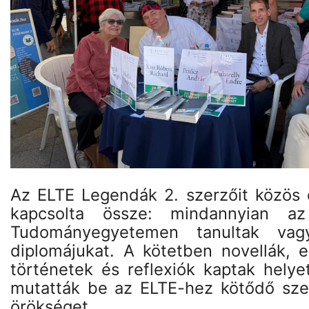
Az ELTE Legendák 2. szerzőit közös
kapcsolta össze: mindannyian a
Tudományegyetemen tanultak vag
diplomájukat. A kötetben novellák, 
történetek és reflexiók kaptak helye
mutatták be az ELTE-hez kötődő szell
örökséget.