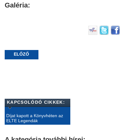
Galéria:
ELŐZŐ
KAPCSOLÓDÓ CIKKEK:
Díjat kapott a Könyvhéten az
ELTE Legendák
A kategória további hírei: