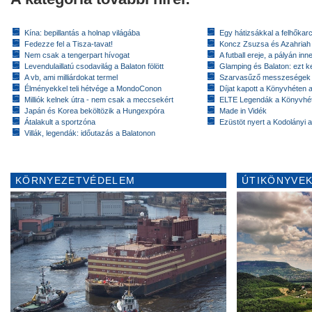
Kína: bepillantás a holnap világába
Egy hátizsákkal a felhőkarc
Fedezze fel a Tisza-tavat!
Koncz Zsuzsa és Azahriah
Nem csak a tengerpart hívogat
A futball ereje, a pályán inn
Levendulaillatú csodavilág a Balaton fölött
Glamping és Balaton: ezt ke
A vb, ami milliárdokat termel
Szarvasűző messzeségek
Élményekkel teli hétvége a MondoConon
Díjat kapott a Könyvhéten
Milliók kelnek útra - nem csak a meccsekért
ELTE Legendák a Könyvhé
Japán és Korea beköltözik a Hungexpóra
Made in Vidék
Átalakult a sportzóna
Ezüstöt nyert a Kodolányi
Villák, legendák: időutazás a Balatonon
KÖRNYEZETVÉDELEM
ÚTIKÖNYVEK