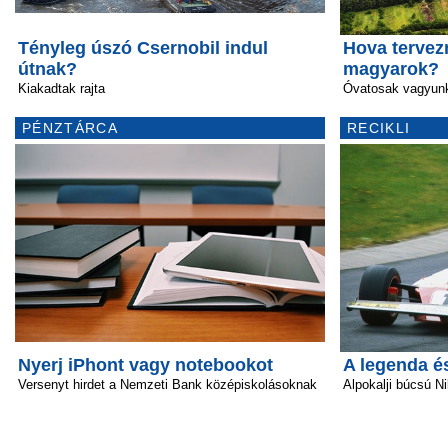
Tényleg úszó Csernobil indul
Hova tervez
útnak?
magyarok?
Kiakadtak rajta
Óvatosak vagyunk
PÉNZTÁRCA
RECIKLI
Nyerj iPhont vagy notebookot
A legenda é
Versenyt hirdet a Nemzeti Bank középiskolásoknak
Alpokalji búcsú Ni