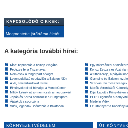
KAPCSOLÓDÓ CIKKEK:
Megmentette járőrtársa életét
A kategória további hírei:
Kína: bepillantás a holnap világába
Egy hátizsákkal a felhőkarc
Fedezze fel a Tisza-tavat!
Koncz Zsuzsa és Azahriah
Nem csak a tengerpart hívogat
A futball ereje, a pályán inn
Levendulaillatú csodavilág a Balaton fölött
Glamping és Balaton: ezt ke
A vb, ami milliárdokat termel
Szarvasűző messzeségek
Élményekkel teli hétvége a MondoConon
Marék Veronikától Kukorell
Milliók kelnek útra - nem csak a meccsekért
Díjat kapott a Könyvhéten
Japán és Korea beköltözik a Hungexpóra
ELTE Legendák a Könyvhé
Átalakult a sportzóna
Made in Vidék
Villák, legendák: időutazás a Balatonon
Ezüstöt nyert a Kodolányi
KÖRNYEZETVÉDELEM
ÚTIKÖNYVEK