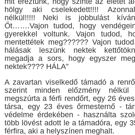
mit éreztünk, hogy szinte az életét á
hölgy aki cselekedett!!!! Azonna
nélkül!!!!! Neki is jobbulást kí
Őt…….Vajon tudod, hogy vendégeink
gyerekkel voltunk. Vajon tudod, h
mentettétek meg?????? Vajon tudod
hálásak leszünk nektek kettőtök
megadja a sors, hogy egyszer meg
nektek???? HÁLA”
A zavartan viselkedő támadó a renrő
szerint minden előzmény nélkül 
megszúrta a férfi rendőrt, egy 26 éves
társa, egy 23 éves őrmesternő - tár
védelme érdekében - használta szolgá
több lövést adott le a támadóra, egy 
férfira, aki a helyszínen meghalt.