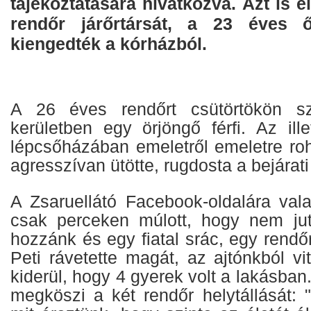
tájékoztatására hivatkozva. Azt is 
rendőr járőrtársát, a 23 éves 
kiengedték a kórházból.
A 26 éves rendőrt csütörtökön s
kerületben egy örjöngő férfi. Az ill
lépcsőházában emeletről emeletre ro
agresszívan ütötte, rugdosta a bejárati 
A Zsaruellátó Facebook-oldalára valak
csak perceken múlott, hogy nem jut
hozzánk és egy fiatal srác, egy rendő
Peti rávetette magát, az ajtónkból vit
kiderül, hogy 4 gyerek volt a lakásban.
megköszi a két rendőr helytállását: 