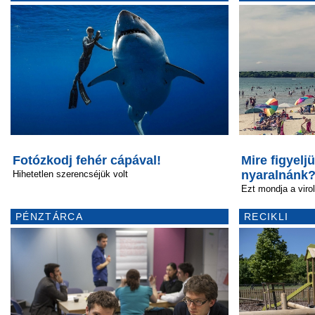
Fotózkodj fehér cápával!
Mire figyelj
nyaralnánk
Hihetetlen szerencséjük volt
Ezt mondja a viro
PÉNZTÁRCA
RECIKLI