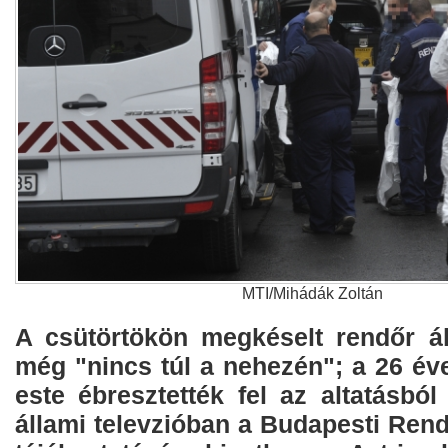
MTI/Mihádák Zoltán
A csütörtökön megkéselt rendőr áll
még "nincs túl a nehezén"; a 26 éve
este ébresztették fel az altatásból
állami televzióban a Budapesti Ren