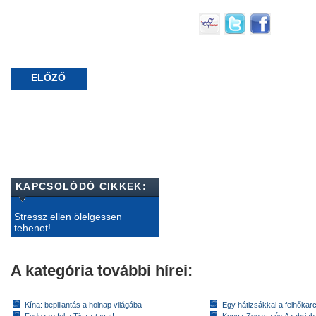
ELŐZŐ
KAPCSOLÓDÓ CIKKEK:
Stressz ellen ölelgessen
tehenet!
A kategória további hírei:
Kína: bepillantás a holnap világába
Egy hátizsákkal a felhőkarc
Fedezze fel a Tisza-tavat!
Koncz Zsuzsa és Azahriah