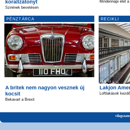
korallzátonyt
Mindennapi élet a 
Szirének bevetésen
PÉNZTÁRCA
RECIKLI
A britek nem nagyon vesznek új
Lakjon Amer
kocsit
Loftlakások kezd
Bekavart a Brexit
vilagszam