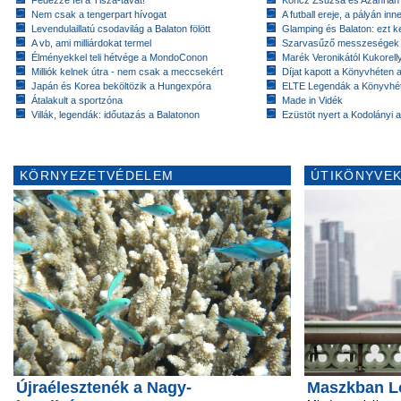
Nem csak a tengerpart hívogat
A futball ereje, a pályán inn
Levendulaillatú csodavilág a Balaton fölött
Glamping és Balaton: ezt ke
A vb, ami milliárdokat termel
Szarvasűző messzeségek
Élményekkel teli hétvége a MondoConon
Marék Veronikától Kukorell
Milliók kelnek útra - nem csak a meccsekért
Díjat kapott a Könyvhéten
Japán és Korea beköltözik a Hungexpóra
ELTE Legendák a Könyvhé
Átalakult a sportzóna
Made in Vidék
Villák, legendák: időutazás a Balatonon
Ezüstöt nyert a Kodolányi
KÖRNYEZETVÉDELEM
ÚTIKÖNYVEK
Újraélesztenék a Nagy-
Maszkban L