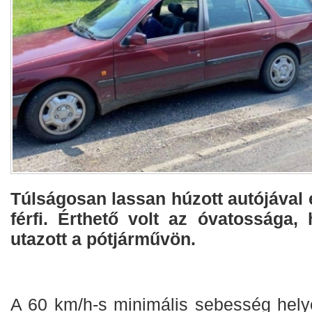
Túlságosan lassan húzott autójával 
férfi. Érthető volt az óvatossága,
utazott a pótjárművön.
A 60 km/h-s minimális sebesség hely