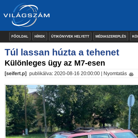
FŐOLDAL
HÍREK
ÚTIKÖNYVEK HELYETT
MÉDIASZEREPLÉS
KÖ
Túl lassan húzta a tehenet
Különleges ügy az M7-esen
[seifert.p]
publikálva: 2020-08-16 20:00:00 |
Nyomtatás