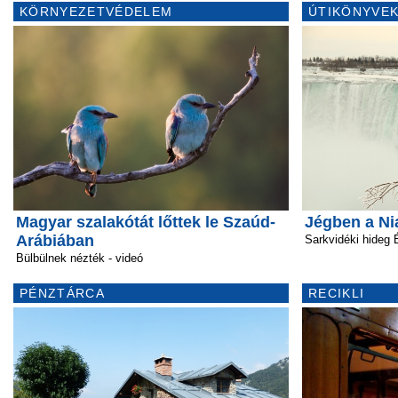
KÖRNYEZETVÉDELEM
ÚTIKÖNYVEK
Magyar szalakótát lőttek le Szaúd-
Jégben a Ni
Arábiában
Sarkvidéki hideg
Bülbülnek nézték - videó
PÉNZTÁRCA
RECIKLI