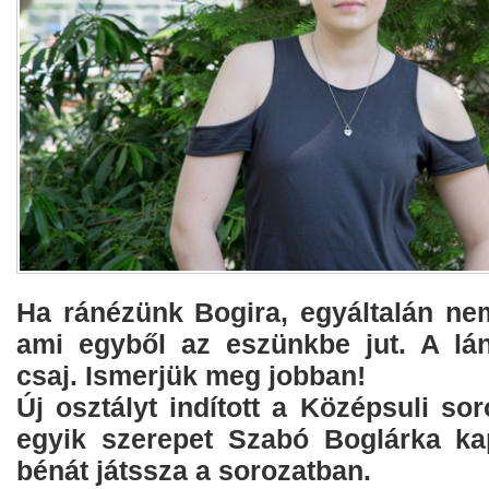
Ha ránézünk Bogira, egyáltalán ne
ami egyből az eszünkbe jut. A lá
csaj. Ismerjük meg jobban!
Új osztályt indított a Középsuli so
egyik szerepet Szabó Boglárka kap
bénát játssza a sorozatban.