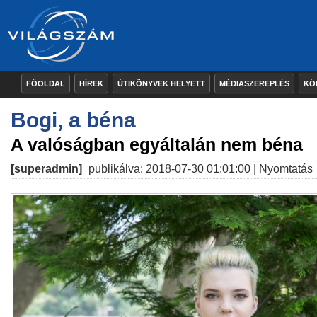
FŐOLDAL
HÍREK
ÚTIKÖNYVEK HELYETT
MÉDIASZEREPLÉS
KÖ
Bogi, a béna
A valóságban egyáltalán nem béna
[superadmin]
publikálva: 2018-07-30 01:01:00 |
Nyomtatás