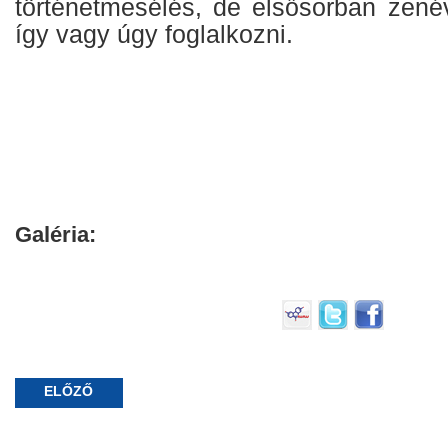
történetmesélés, de elsősorban zené
így vagy úgy foglalkozni.
Galéria:
ELŐZŐ