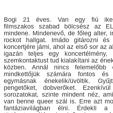
Bogi 21 éves. Van egy fiú ikert
filmszakos szabad bölcsész az E
mindene. Mindenevő, de főleg alter, 
rockot hallgat. Imádo gitározni és
koncertjére járni, ahol az első sor az 
igazán teljes egy koncertélmény, h
szemkontaktust tud kialakítani az éne
közben. Annál nincs felemelőbb 
mindkettőjük számára fontos és 
egymásnak énekelik/üvöltik. Gyűjt
pengetőket, dobverőket. Ezenkív
sorozatokat, szinte mindent néz, ami
van benne queer szál is. Erre azt mo
fantáziavilágban élni. Érdekli a