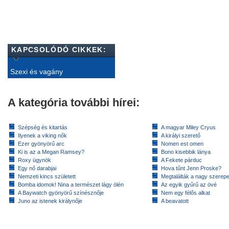
KAPCSOLÓDÓ CIKKEK:
Szexi és vagány
A kategória további hírei:
Szépség és kitartás
A magyar Miley Cryus
Ilyenek a viking nők
A királyi szerető
Ezer gyönyörű arc
Nomen est omen
Ki is az a Megan Ramsey?
Bono kisebbik lánya
Roxy ügynök
A Fekete párduc
Egy nő darabjai
Hova tűnt Jenn Proske?
Nemzeti kincs született
Megtalálták a nagy szerep
Bomba idomok! Nina a természet lágy ölén
Az egyik gyűrű az övé
A Baywatch gyönyörű színésznője
Nem egy félős alkat
Juno az istenek királynője
A beavatott