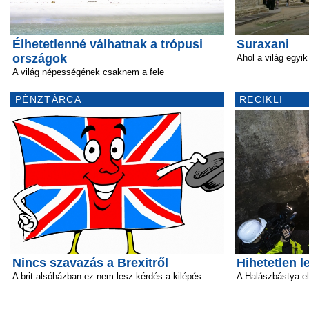
Élhetetlenné válhatnak a trópusi
Suraxani
országok
Ahol a világ egyi
A világ népességének csaknem a fele
PÉNZTÁRCA
RECIKLI
Nincs szavazás a Brexitről
Hihetetlen l
A brit alsóházban ez nem lesz kérdés a kilépés
A Halászbástya el