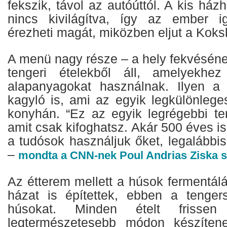
fekszik, távol az autóúttól. A kis há
nincs kivilágítva, így az ember ig
érezheti magát, miközben eljut a Koks
A menü nagy része – a hely fekvésén
tengeri ételekből áll, amelyekhez
alapanyagokat használnak. Ilyen a
kagyló is, ami az egyik legkülönleg
konyhán. “Ez az egyik legrégebbi te
amit csak kifoghatsz. Akár 500 éves is
a tudósok használjuk őket, legalábbi
–
mondta a CNN-nek Poul Andrias Ziska s
Az étterem mellett a húsok fermentál
házat is építettek, ebben a tengers
húsokat. Minden ételt friss
legtermészetesebb módon készíten