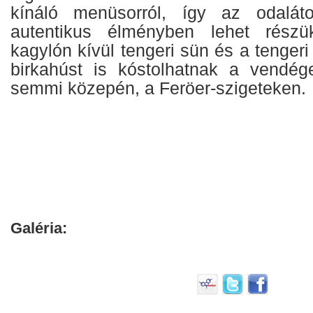
kínáló menüsorról, így az odalát
autentikus élményben lehet rész
kagylón kívül tengeri sün és a tengeri s
birkahúst is kóstolhatnak a vendé
semmi közepén, a Feröer-szigeteken.
Galéria: