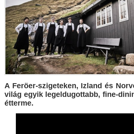
A Feröer-szigeteken, Izland és Norv
világ egyik legeldugottabb, fine-din
étterme.