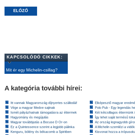
ELŐZŐ
KAPCSOLÓDÓ CIKKEK:
Mit ér egy Michelin-csillag?
A kategória további hírei:
Itt vannak Magyarország díjnyertes szállodái!
Elképesztő magyar eredmé
Vége a magyar Medve sajtnak
Polo Pub - Egy legendás h
Ismét pályázhatnak támogatásra az éttermek
Két kétcsillagos éttermünk 
Hagyomány és megújulás
Így lehet saját termésű toka
Magyar továbbjutás a Bocuse D Or-on
Az ország legnagyobb gír
Ez a Quintessence szerint a legjobb pálinka
A Michelin szemlézi a vidék
Kenguru, bölény és békacomb a Spiritben
Kisvonat hozza a trópusok