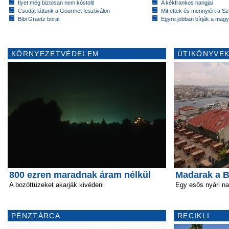
Ilyet még biztosan nem kóstolt!
A kékfrankos hangjai
Csodát láttunk a Gourmet fesztiválon
Mit ettek és mennyiért a Sz
Bibi Graetz borai
Egyre jobban bírják a magy
KÖRNYEZETVÉDELEM
ÚTIKÖNYVEK
800 ezren maradnak áram nélkül
Madarak a B
A bozóttüzeket akarják kivédeni
Egy esős nyári n
PÉNZTÁRCA
RECIKLI