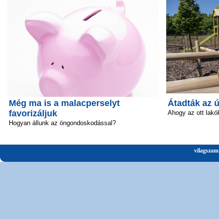
Még ma is a malacperselyt
Átadták az 
favorizáljuk
Ahogy az ott lakó
Hogyan állunk az öngondoskodással?
vilagszam