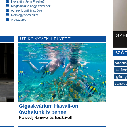
Hova tűnt Jenn Proske?
Megtalálták a nagy szerepek
Az egyik gyűrű az övé
Nem egy félős alkat
A beavatott
SZÉ
ÚTIKÖNYVEK HELYETT
SZÓF
reform
szoftve
györgy
sanad
--
Gigaakvárium Hawaii-on,
úszhatunk is benne
Pancsolj Nemóval és barátaival!