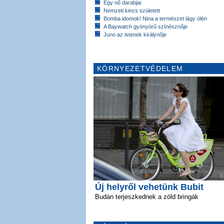
Egy nő darabjai
Nemzeti kincs született
Bomba idomok! Nina a természet lágy ölén
A Baywatch gyönyörű színésznője
Juno az istenek királynője
KÖRNYEZETVÉDELEM
Új helyről vehetünk Bubit
Budán terjeszkednek a zöld bringák