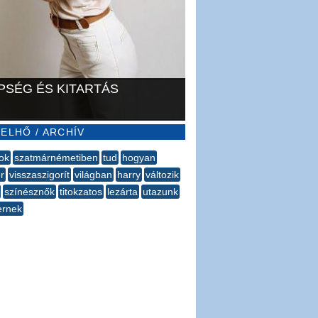
PSÉG ÉS KITARTÁS
ELHŐ / ARCHÍV
ok
szatmárnémetiben
tud
hogyan
r
visszaszigorít
világban
harry
változik
színésznők
titokzatos
lezárta
utazunk
ernek