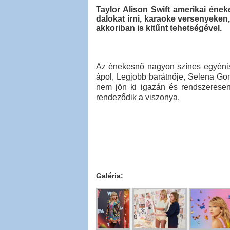
Taylor Alison Swift amerikai éne
dalokat írni, karaoke versenyeken,
akkoriban is kitűnt tehetségével.
Az énekesnő nagyon színes egyéniség
ápol, Legjobb barátnője, Selena Go
nem jön ki igazán és rendszerese
rendeződik a viszonya.
Galéria: