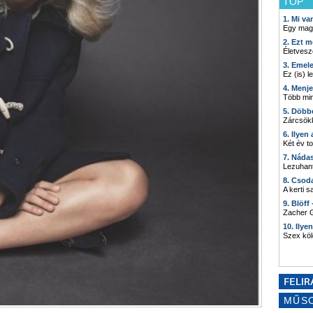
TOP
1. Mi v
Egy mag
2. Ezt m
Életvesz
3. Emel
Ez (is) l
4. Menj
Több min
5. Döbb
Zárcsökk
6. Ilyen
Két év t
7. Náda
Lezuhant
8. Csod
A kerti 
9. Blöff
Zacher G
10. Ilye
Szex kö
MŰS