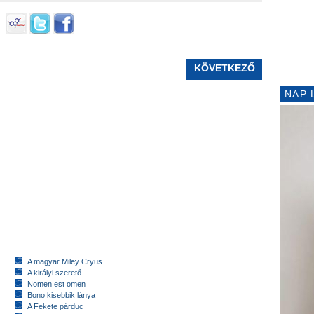
KÖVETKEZŐ
NAP 
A magyar Miley Cryus
A királyi szerető
Nomen est omen
Bono kisebbik lánya
A Fekete párduc