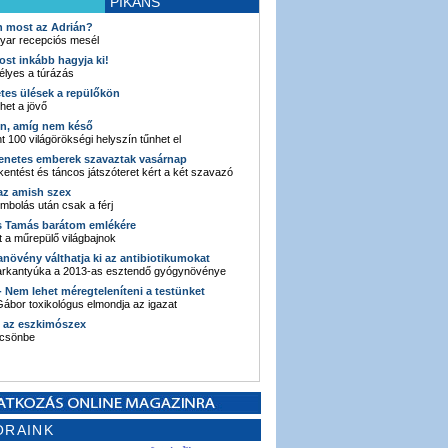
PIKÁNS
an most az Adrián?
yar recepciós mesél
ost inkább hagyja ki!
élyes a túrázás
etes ülések a repülőkön
ehet a jövő
en, amíg nem késő
t 100 világörökségi helyszín tűnhet el
enetes emberek szavaztak vasárnap
entést és táncos játszóteret kért a két szavazó
 az amish szex
ombolás után csak a férj
s Tamás barátom emlékére
 a műrepülő világbajnok
anövény válthatja ki az antibiotikumokat
sarkantyúka a 2013-as esztendő gyógynövénye
 - Nem lehet méregteleníteni a testünket
ábor toxikológus elmondja az igazat
n az eszkimószex
lcsönbe
ORAINK