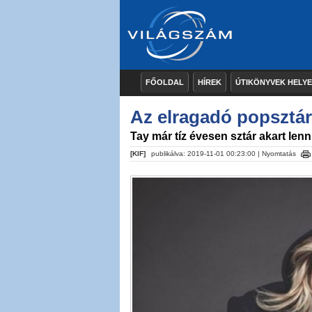
FŐOLDAL
HÍREK
ÚTIKÖNYVEK HELY
Az elragadó popsztár
Tay már tíz évesen sztár akart lenn
[KIF]
publikálva: 2019-11-01 00:23:00 |
Nyomtatás