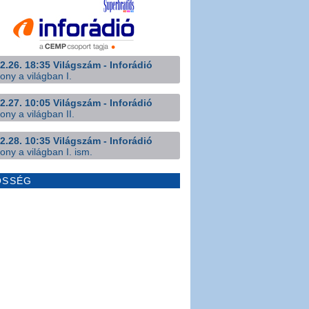
2.26. 18:35 Világszám - Inforádió
ony a világban I.
2.27. 10:05 Világszám - Inforádió
ony a világban II.
2.28. 10:35 Világszám - Inforádió
ony a világban I. ism.
ÖSSÉG