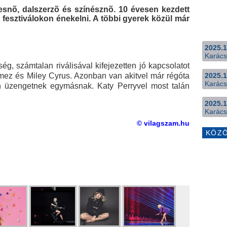
kesnõ, dalszerzõ és színésznõ. 10 évesen kezdett
 fesztiválokon énekelni. A többi gyerek közül már
2025.1
Karács
, számtalan riválisával kifejezetten jó kapcsolatot
mez és Miley Cyrus. Azonban van akitvel már régóta
2025.1
Karács
n üzengetnek egymásnak. Katy Perryvel most talán
2025.1
Karács
© vilagszam.hu
KÖZ