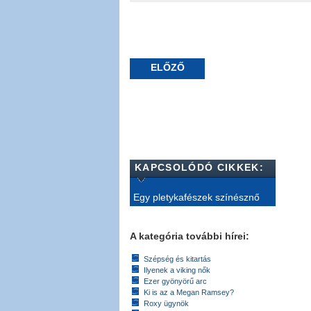
ELŐZŐ
KAPCSOLÓDÓ CIKKEK:
Egy pletykafészek színésznő
A kategória további hírei:
Szépség és kitartás
Ilyenek a viking nők
Ezer gyönyörű arc
Ki is az a Megan Ramsey?
Roxy ügynök