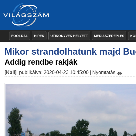
FŐOLDAL
HÍREK
ÚTIKÖNYVEK HELYETT
MÉDIASZEREPLÉS
KÖ
Mikor strandolhatunk majd B
Addig rendbe rakják
[Kail]
publikálva: 2020-04-23 10:45:00 |
Nyomtatás