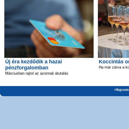
Új éra kezdődik a hazai
Koccintás o
pénzforgalomban
Ha már zárva a k
Márciusban rajtol az azonnali átutalás
vilagszam