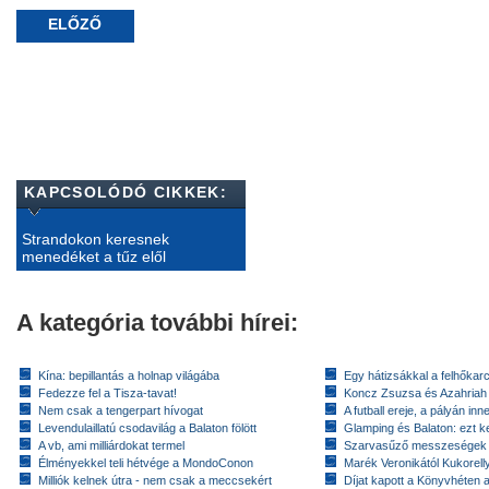
ELŐZŐ
KAPCSOLÓDÓ CIKKEK:
Strandokon keresnek
menedéket a tűz elől
A kategória további hírei:
Kína: bepillantás a holnap világába
Egy hátizsákkal a felhőkarc
Fedezze fel a Tisza-tavat!
Koncz Zsuzsa és Azahriah
Nem csak a tengerpart hívogat
A futball ereje, a pályán inn
Levendulaillatú csodavilág a Balaton fölött
Glamping és Balaton: ezt ke
A vb, ami milliárdokat termel
Szarvasűző messzeségek
Élményekkel teli hétvége a MondoConon
Marék Veronikától Kukorell
Milliók kelnek útra - nem csak a meccsekért
Díjat kapott a Könyvhéten