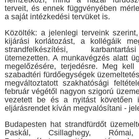
terveit, és ennek függvényében mérleg
a saját intézkedési tervüket is.
Közölték: a jelenlegi terveink szerint
kijárási korlátozást, a kollégáik m
strandfelkészítési, karbantartá
ütemezetten. A munkavégzés alatt üg
megelőzésére, terjedésre. Meg kell
szabadtéri fürdőegységek üzemelteté
megváltoztatott szakhatósági feltét
február végétől nagyon szigorú üzemel
vezetett be és a nyitást követően i
eljárásrendet kíván megvalósítani - jel
Budapesten hat strandfürdőt üzemelte
Paskál, Csillaghegy, Római,