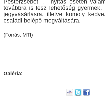
Pesterzsébet -, nyitás esetén vala
továbbra is lesz lehetőség gyermek, 
jegyvásárlásra, illetve komoly kedv
családi belépő megváltására.
(Forrás: MTI)
Galéria: