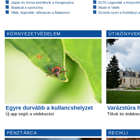
Japán és Korea beköltözik a Hungexpóra
ELTE Legendák a Könyvhé
Átalakult a sportzóna
Made in Vidék
Villák, legendák: időutazás a Balatonon
Ezüstöt nyert a Kodolányi
KÖRNYEZETVÉDELEM
ÚTIKÖNYVEK
Egyre durvább a kullancshelyzet
Varázstúra 
Új app segíti a védekezést
Titkok és érdekes
PÉNZTÁRCA
RECIKLI