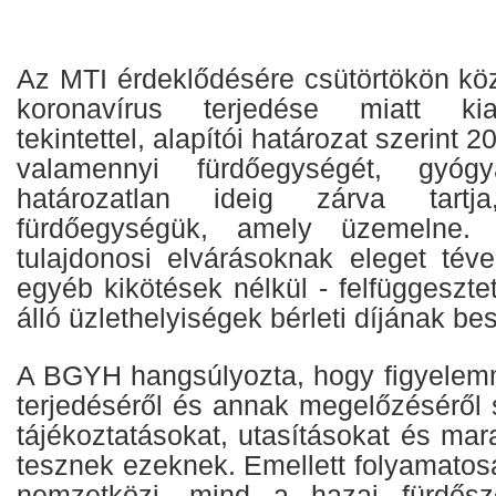
Az MTI érdeklődésére csütörtökön k
koronavírus terjedése miatt kial
tekintettel, alapítói határozat szerint 
valamennyi fürdőegységét, gyógy
határozatlan ideig zárva tartj
fürdőegységük, amely üzemelne.
tulajdonosi elvárásoknak eleget téve
egyéb kikötések nélkül - felfüggeszte
álló üzlethelyiségek bérleti díjának be
A BGYH hangsúlyozta, hogy figyelemme
terjedéséről és annak megelőzéséről 
tájékoztatásokat, utasításokat és mar
tesznek ezeknek. Emellett folyamatos
nemzetközi, mind a hazai fürdősze