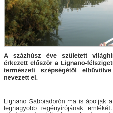
A százhúsz éve született világhí
érkezett először a Lignano-félsziget
természeti szépségétől elbűvölve
nevezett el.
Lignano Sabbiadorón ma is ápolják a
legnagyobb regényírójának emlékét