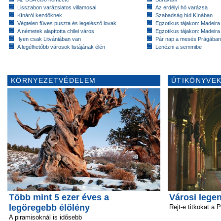
Lisszabon varázslatos villamosai
Az erdélyi hó varázsa
Kínáról kezdőknek
Szabadság híd Kínában
Végtelen füves puszta és legelésző lovak
Egzotikus tájakon: Madeira 
A németek alapította chilei város
Egzotikus tájakon: Madeira 
Ilyen csak Litvániában van
Pár nap a mesés Prágában
A legélhetőbb városok listájának élén
Lenézni a semmibe
KÖRNYEZETVÉDELEM
ÚTIKÖNYVEK
Több mint 5 ezer éves a
Városi lege
legöregebb élőlény
Rejt-e titkokat a 
A piramisoknál is idősebb