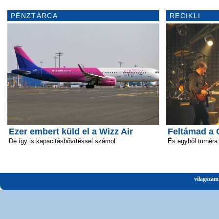
PÉNZTÁRCA
RECIKLI
Ezer embert küld el a Wizz Air
Feltámad a 
De így is kapacitásbővítéssel számol
És egyből turnéra 
vilagszam