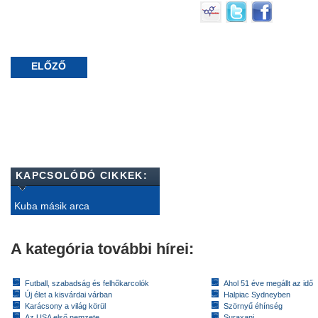
ELŐZŐ
KAPCSOLÓDÓ CIKKEK:
Kuba másik arca
A kategória további hírei:
Futball, szabadság és felhőkarcolók
Ahol 51 éve megállt az idő
Új élet a kisvárdai várban
Halpiac Sydneyben
Karácsony a világ körül
Szörnyű éhínség
Az USA első nemzete
Suraxani