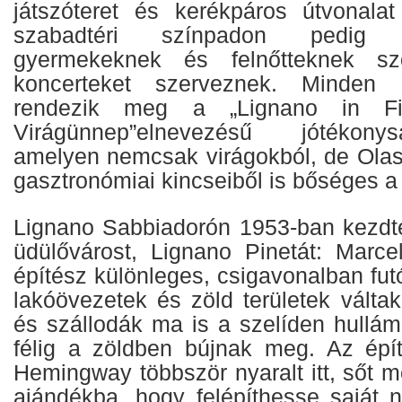
játszóteret és kerékpáros útvonalat 
szabadtéri színpadon pedig
gyermekeknek és felnőtteknek szó
koncerteket szerveznek. Minden 
rendezik meg a „Lignano in Fi
Virágünnep”elnevezésű jótékony
amelyen nemcsak virágokból, de Olas
gasztronómiai kincseiből is bőséges a
Lignano Sabbiadorón 1953-ban kezdték
üdülővárost, Lignano Pinetát: Marcel
építész különleges, csigavonalban futó
lakóövezetek és zöld területek váltak
és szállodák ma is a szelíden hullám
félig a zöldben bújnak meg. Az épí
Hemingway többször nyaralt itt, sőt mé
ajándékba, hogy felépíthesse saját n