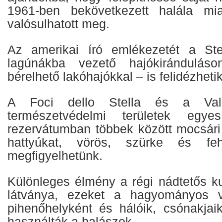
1961-ben bekövetkezett halála m
valósulhatott meg.
Az amerikai író emlékezetét a Ste
lagúnákba vezető hajókirándulá
bérelhető lakóhajókkal – is felidézhetik
A Foci dello Stella és a Va
természetvédelmi területek egyesít
rezervátumban többek között mocsár
hattyúkat, vörös, szürke és fe
megfigyelhetünk.
Különleges élmény a régi nádtetős k
látványa, ezeket a hagyományos v
pihenőhelyként és hálóik, csónakjaik
használták a halászok.