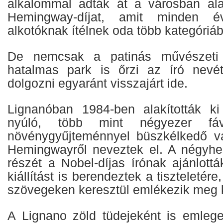
alkalommal adták át a városban ala
Hemingway-díjat, amit minden é
alkotóknak ítélnek oda több kategóriá
De nemcsak a patinás művészeti
hatalmas park is őrzi az író nevét
dolgozni egyaránt visszajárt ide.
Lignanóban 1984-ben alakították ki
nyúló, több mint négyezer f
növénygyűjteménnyel büszkélkedő vá
Hemingwayről neveztek el. A négyhek
részét a Nobel-díjas írónak ajánlott
kiállítást is berendeztek a tiszteletér
szövegeken keresztül emlékezik meg k
A Lignano zöld tüdejeként is emlege