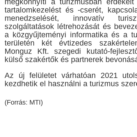
megkönnyíti a turizmusban érdekelt 
tartalomkezelést és -cserét, kapcsol
menedzselését, innovatív turisz
szolgáltatások létrehozását és beveze
a közgyűjteményi informatika és a 
területén két évtizedes szakértel
Monguz Kft. szegedi kutató-fejleszt
külső szakértők és partnerek bevonás
Az új felületet várhatóan 2021 uto
kezdhetik el használni a turizmus szer
(Forrás: MTI)