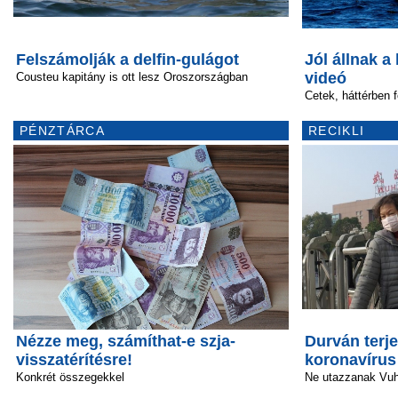
Felszámolják a delfin-gulágot
Jól állnak a
videó
Cousteu kapitány is ott lesz Oroszországban
Cetek, háttérben 
PÉNZTÁRCA
RECIKLI
Nézze meg, számíthat-e szja-
Durván terje
visszatérítésre!
koronavírus
Konkrét összegekkel
Ne utazzanak Vu