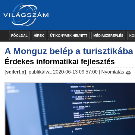
FŐOLDAL
HÍREK
ÚTIKÖNYVEK HELYETT
MÉDIASZEREPLÉS
KÖ
A Monguz belép a turisztikába
Érdekes informatikai fejlesztés
[seifert.p]
publikálva: 2020-06-13 09:57:00 |
Nyomtatás