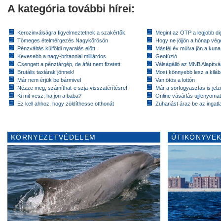
A kategória további hírei:
Kerozinválságra figyelmeztetnek a szakértők
Megint az OTP a legjobb dig
Tömeges ételmérgezés Nagykőrösön
Hogy ne jöjjön a hónap vé
Pénzváltás külföldi nyaralás előtt
Másfél év múlva jön a kuna
Kevesebb a nagy-britanniai milliárdos
Geofúzió
Csengett a pénztárgép, de áfát nem fizetett
Válságálló az MNB Alapítv
Brutális taxiárak jönnek!
Most könnyebb lesz a kiláb
Már nem érjük be bármivel
Van ötös a lottón
Nézze meg, számíthat-e szja-visszatérítésre!
Már a sörfogyasztás is jelzi
Ki mit vesz, ha jön a baba?
Online vásárlás ujjlenyomat
Ez kell ahhoz, hogy zöldíthesse otthonát
Zuhanást áraz be az ingatl
KÖRNYEZETVÉDELEM
ÚTIKÖNYVEK