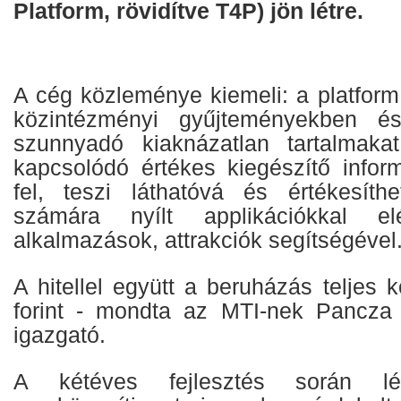
Platform, rövidítve T4P) jön létre.
A cég közleménye kiemeli: a platform 
közintézményi gyűjteményekben és
szunnyadó kiaknázatlan tartalmak
kapcsolódó értékes kiegészítő infor
fel, teszi láthatóvá és értékesíth
számára nyílt applikációkkal elé
alkalmazások, attrakciók segítségével
A hitellel együtt a beruházás teljes k
forint - mondta az MTI-nek Pancza
igazgató.
A kétéves fejlesztés során lét