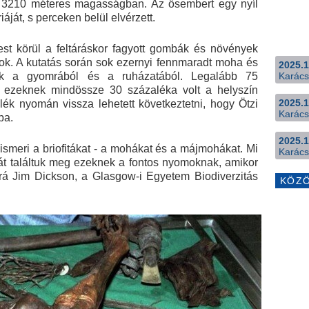
, 3210 méteres magasságban. Az ősembert egy nyíl
ériáját, s perceken belül elvérzett.
test körül a feltáráskor fagyott gombák és növények
sok. A kutatás során sok ezernyi fennmaradt moha és
2025.1
ak a gyomrából és a ruházatából. Legalább 75
Karács
, s ezeknek mindössze 30 százaléka volt a helyszín
2025.1
lék nyomán vissza lehetett következtetni, hogy Ötzi
Karács
ba.
2025.1
meri a briofitákat - a mohákat és a májmohákat. Mi
Karács
t találtuk meg ezeknek a fontos nyomoknak, amikor
tt rá Jim Dickson, a Glasgow-i Egyetem Biodiverzitás
KÖZ