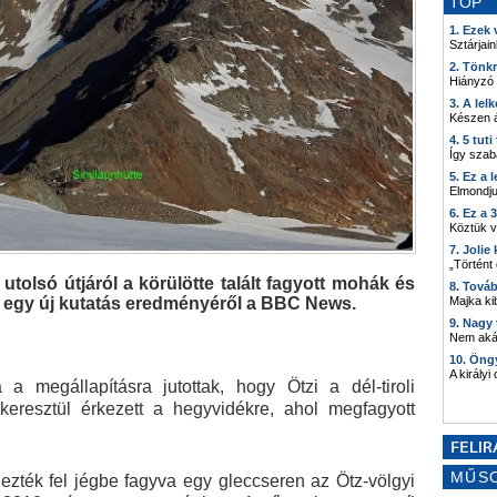
TOP
1. Ezek
Sztárjain
2. Tönk
Hiányzó
3. A lel
Készen á
4. 5 tut
Így szab
5. Ez a 
Elmondju
6. Ez a 
Köztük 
7. Joli
„Történt
tolsó útjáról a körülötte talált fagyott mohák és
8. Tová
 egy új kutatás eredményéről a BBC News.
Majka kib
9. Nagy
Nem akár
10. Öng
A királyi
a megállapításra jutottak, hogy Ötzi a dél-tiroli
keresztül érkezett a hegyvidékre, ahol megfagyott
MŰS
ték fel jégbe fagyva egy gleccseren az Ötz-völgyi