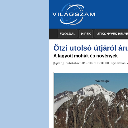
FŐOLDAL
HÍREK
ÚTIKÖNYVEK HELY
Ötzi utolsó útjáról 
A fagyott mohák és növények
[Ujvári]
publikálva: 2019-10-31 09:30:00 |
Nyomtatás