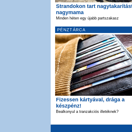
Strandokon tart nagytakarítás
nagymama
Minden héten egy újabb partszakasz
PÉNZTÁRCA
Fizessen kártyával, drága a
készpénz!
Bealkonyul a tranzakciós illetéknek?