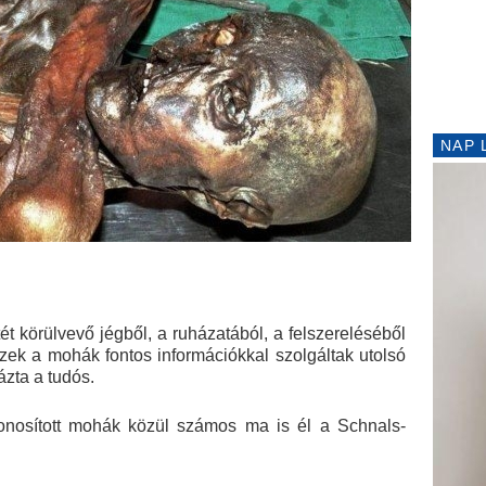
NAP 
t körülvevő jégből, a ruházatából, a felszereléséből
Ezek a mohák fontos információkkal szolgáltak utolsó
zta a tudós.
zonosított mohák közül számos ma is él a Schnals-