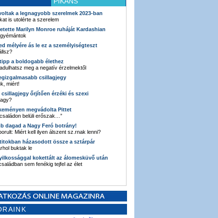
PIKÁNS
 voltak a legnagyobb szerelmek 2023-ban
kat is utolérte a szerelem
retette Marilyn Monroe ruháját Kardashian
 gyémántok
ked mélyére ás le ez a személyiségteszt
llsz?
i tipp a boldogabb élethez
adulhatsz meg a negatív érzelmektől
legizgalmasabb csillagjegy
k, miért!
3 csillagjegy őrjítően érzéki és szexi
vagy?
e keményen megvádolta Pittet
 családon belüli erőszak…”
bb dagad a Nagy Feró botrány!
orult: Miért kell ilyen álszent sz.rnak lenni?
 titokban házasodott össze a sztárpár
hol buktak le
yilkossággal kokettált az álomesküvő után
 családban sem fenékig tejfel az élet
ORAINK