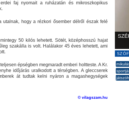
 erdei faj nyomait a ruházatán és mikroszkopikus
k.
ra utalnak, hogy a rézkori ősember délről észak felé
SZÉ
mintegy 50 kilós lehetett. Sötét, középhosszú hajat
űleg szakálla is volt. Halálakor 45 éves lehetett, ami
tt.
SZÓF
mikulá
 teljesen épségben megmaradt emberi holtteste. A Kr.
enyhe időjárás uralkodott a térségben. A gleccserek
sportj
emberek át tudtak kelni nyáron a magashegységek
játszó
--
© vilagszam.hu