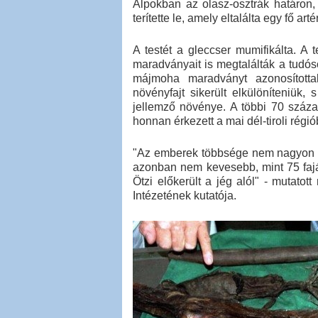
Alpokban az olasz-osztrák határon
terítette le, amely eltalálta egy fő art
A testét a gleccser mumifikálta. A 
maradványait is megtalálták a tudó
májmoha maradványt azonosított
növényfajt sikerült elkülöníteniük
jellemző növénye. A többi 70 száza
honnan érkezett a mai dél-tiroli régió
"Az emberek többsége nem nagyon is
azonban nem kevesebb, mint 75 fajá
Ötzi előkerült a jég alól" - mutato
Intézetének kutatója.