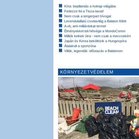
Kína: bepillantás a holnap világába
Fedezze fel a Tisza-tavat!
Nem csak a tengerpart hívogat
Levendulaillatú csodavilág a Balaton fölött
A vb, ami milliárdokat termel
Élményekkel teli hétvége a MondoConon
Milliók kelnek útra - nem csak a meccsekért
Japán és Korea beköltözik a Hungexpóra
Átalakult a sportzóna
Villák, legendák: időutazás a Balatonon
KÖRNYEZETVÉDELEM