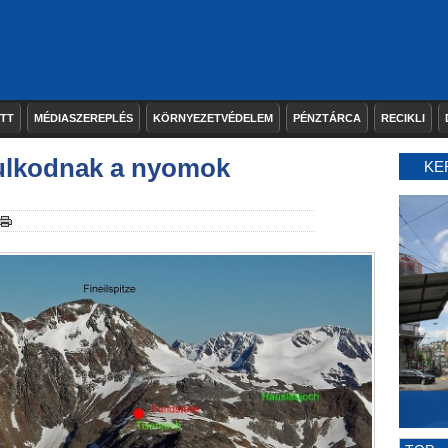
ETT
MÉDIASZEREPLÉS
KÖRNYEZETVÉDELEM
PÉNZTÁRCA
RECIKLI
árulkodnak a nyomok
KE