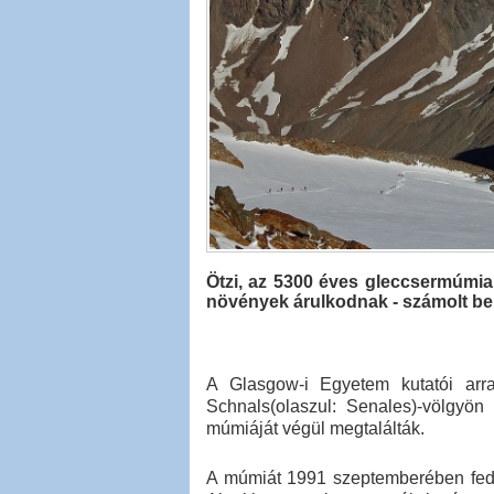
Ötzi, az 5300 éves gleccsermúmia u
növények árulkodnak - számolt be
A Glasgow-i Egyetem kutatói arra 
Schnals(olaszul: Senales)-völgyön 
múmiáját végül megtalálták.
A múmiát 1991 szeptemberében fedez