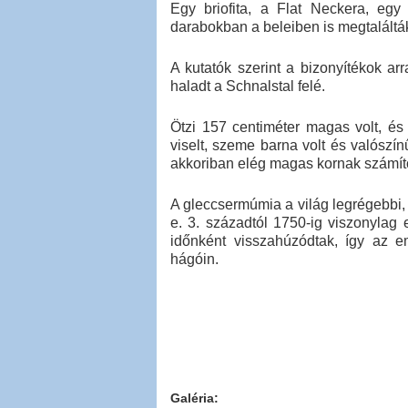
Egy briofita, a Flat Neckera, egy
darabokban a beleiben is megtaláltá
A kutatók szerint a bizonyítékok ar
haladt a Schnalstal felé.
Ötzi 157 centiméter magas volt, és 
viselt, szeme barna volt és valószín
akkoriban elég magas kornak számíto
A gleccsermúmia a világ legrégebbi,
e. 3. századtól 1750-ig viszonylag 
időnként visszahúzódtak, így az 
hágóin.
Galéria: