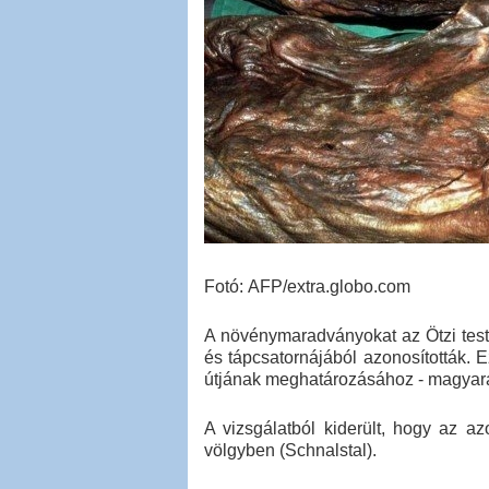
Fotó: AFP/extra.globo.com
A növénymaradványokat az Ötzi testé
és tápcsatornájából azonosították. 
útjának meghatározásához - magyará
A vizsgálatból kiderült, hogy az a
völgyben (Schnalstal).