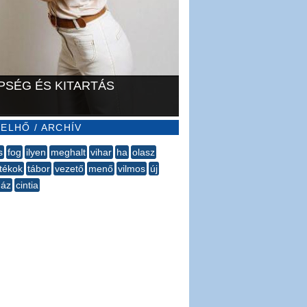
PSÉG ÉS KITARTÁS
ELHŐ / ARCHÍV
s
fog
ilyen
meghalt
vihar
ha
olasz
átékok
tábor
vezető
menő
vilmos
új
ház
cintia