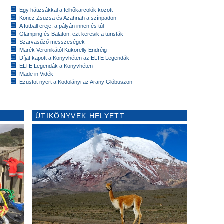
Egy hátizsákkal a felhőkarcolók között
Koncz Zsuzsa és Azahriah a színpadon
A futball ereje, a pályán innen és túl
Glamping és Balaton: ezt keresik a turisták
Szarvasűző messzeségek
Marék Veronikától Kukorelly Endréig
Díjat kapott a Könyvhéten az ELTE Legendák
ELTE Legendák a Könyvhéten
Made in Vidék
Ezüstöt nyert a Kodolányi az Arany Glóbuszon
ÚTIKÖNYVEK HELYETT