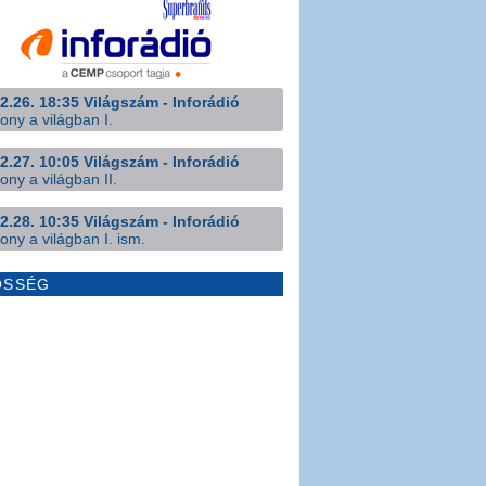
2.26. 18:35 Világszám - Inforádió
ony a világban I.
2.27. 10:05 Világszám - Inforádió
ony a világban II.
2.28. 10:35 Világszám - Inforádió
ony a világban I. ism.
ÖSSÉG