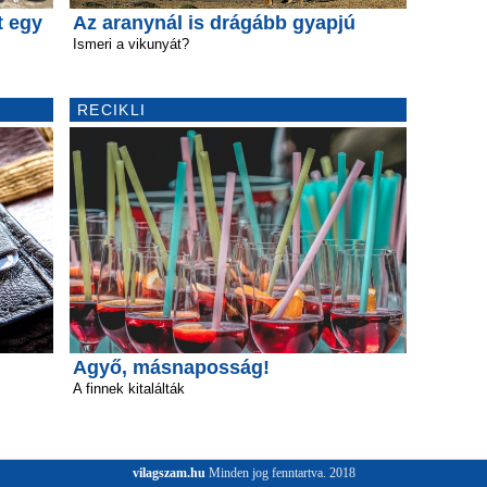
t egy
Az aranynál is drágább gyapjú
Ismeri a vikunyát?
RECIKLI
Agyő, másnaposság!
A finnek kitalálták
vilagszam.hu
Minden jog fenntartva. 2018