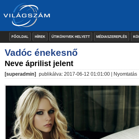
FŐOLDAL
HÍREK
ÚTIKÖNYVEK HELYETT
MÉDIASZEREPLÉS
KÖ
Vadóc énekesnő
Neve áprilist jelent
[superadmin]
publikálva: 2017-06-12 01:01:00 |
Nyomtatás