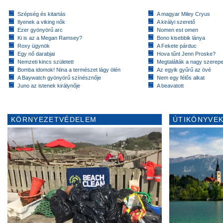
Szépség és kitartás
A magyar Miley Cryus
Ilyenek a viking nők
A királyi szerető
Ezer gyönyörű arc
Nomen est omen
Ki is az a Megan Ramsey?
Bono kisebbik lánya
Roxy ügynök
A Fekete párduc
Egy nő darabjai
Hova tűnt Jenn Proske?
Nemzeti kincs született
Megtalálták a nagy szerep
Bomba idomok! Nina a természet lágy ölén
Az egyik gyűrű az övé
A Baywatch gyönyörű színésznője
Nem egy félős alkat
Juno az istenek királynője
A beavatott
KÖRNYEZETVÉDELEM
ÚTIKÖNYVEK