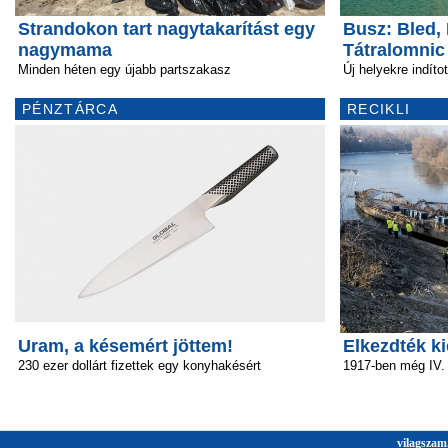
Strandokon tart nagytakarítást egy
Busz: Bled, 
nagymama
Tátralomnic
Minden héten egy újabb partszakasz
Új helyekre indíto
PÉNZTÁRCA
RECIKLI
Uram, a késemért jöttem!
Elkezdték ki
230 ezer dollárt fizettek egy konyhakésért
1917-ben még IV.
vilagszam