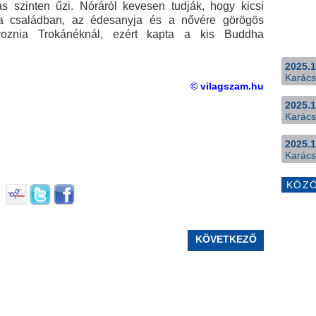
s szinten űzi. Nóráról kevesen tudják, hogy kicsi
 a családban, az édesanyja és a nővére görögös
lyoznia Trokánéknál, ezért kapta a kis Buddha
2025.1
Karács
© vilagszam.hu
2025.1
Karács
2025.1
Karács
KÖZ
KÖVETKEZŐ