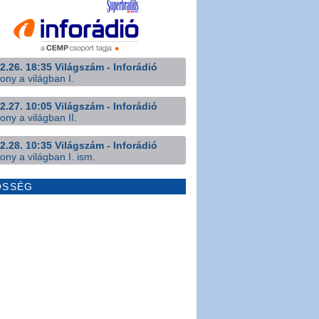
2.26. 18:35 Világszám - Inforádió
ony a világban I.
2.27. 10:05 Világszám - Inforádió
ony a világban II.
2.28. 10:35 Világszám - Inforádió
ony a világban I. ism.
ÖSSÉG