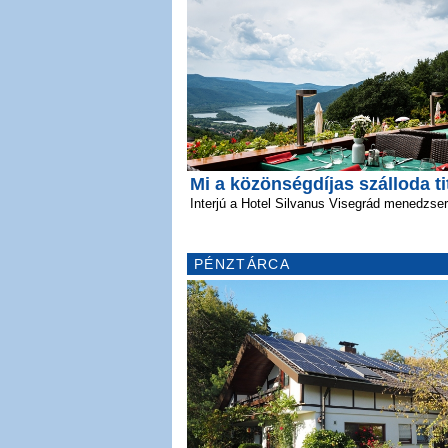
Mi a közönségdíjas szálloda t
Interjú a Hotel Silvanus Visegrád menedzser
PÉNZTÁRCA