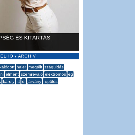
PSÉG ÉS KITARTÁS
ELHŐ / ARCHÍV
kálódott
haier
megállt
száguldás
ni
elment
szemrevaló
elektromos
ég
s
károly
itt
él
járvány
repülés