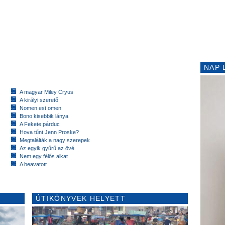
NAP 
A magyar Miley Cryus
A királyi szerető
Nomen est omen
Bono kisebbik lánya
A Fekete párduc
Hova tűnt Jenn Proske?
Megtalálták a nagy szerepek
Az egyik gyűrű az övé
Nem egy félős alkat
A beavatott
ÚTIKÖNYVEK HELYETT