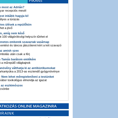
PIKÁNS
an most az Adrián?
yar recepciós mesél
ost inkább hagyja ki!
élyes a túrázás
etes ülések a repülőkön
ehet a jövő
en, amíg nem késő
t 100 világörökségi helyszín tűnhet el
enetes emberek szavaztak vasárnap
entést és táncos játszóteret kért a két szavazó
 az amish szex
ombolás után csak a férj
s Tamás barátom emlékére
 a műrepülő világbajnok
anövény válthatja ki az antibiotikumokat
sarkantyúka a 2013-as esztendő gyógynövénye
 - Nem lehet méregteleníteni a testünket
ábor toxikológus elmondja az igazat
n az eszkimószex
lcsönbe
ORAINK