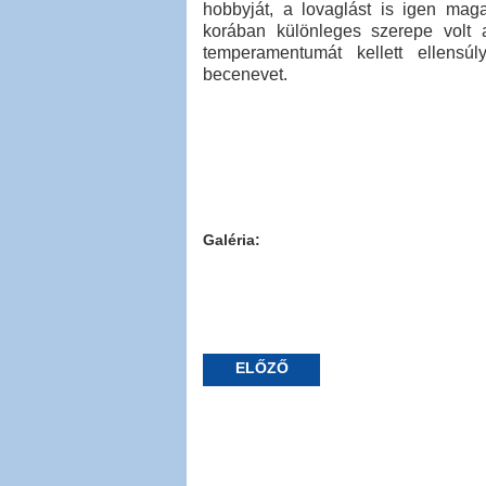
hobbyját, a lovaglást is igen maga
korában különleges szerepe volt
temperamentumát kellett ellensú
becenevet.
Galéria:
ELŐZŐ