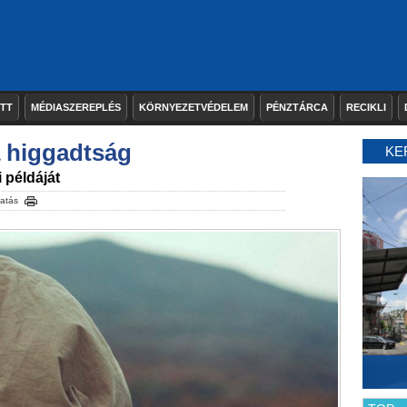
ETT
MÉDIASZEREPLÉS
KÖRNYEZETVÉDELEM
PÉNZTÁRCA
RECIKLI
a higgadtság
KE
 példáját
atás