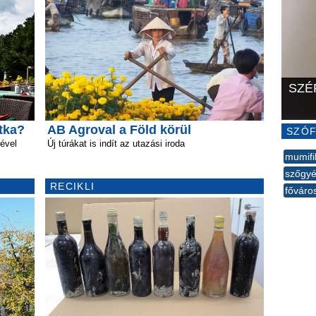
SZÉ
itka?
AB Agroval a Föld körül
SZÓF
ével
Új túrákat is indít az utazási iroda
mumifi
szőgyé
RECIKLI
főváro
--