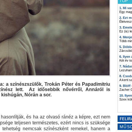
TOP
1. Mi v
Egy mag
2. Ezt m
Életvesz
3. Emel
Ez (is) l
4. Menj
Több min
5. Döbb
Zárcsökk
6. Ilyen
Két év t
7. Náda
Lezuhant
8. Csod
A kerti 
a: a színészszülők, Trokán Péter és Papadimitriu
9. Blöff
ínész lett. Az idősebbik nővérről, Annáról is
Zacher G
 kishúgán, Nórán a sor.
10. Ilye
Szex kö
hasonlítják, és ha az olvasó ránéz a képre, ezt nem
szépsége teljesen természetes, ezért nincs is szüksége
MŰS
tal tehetség nemcsak színészként remekel, hanem a