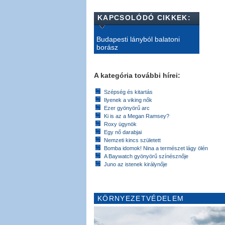
KAPCSOLÓDÓ CIKKEK:
Budapesti lányból balatoni
borász
A kategória további hírei:
Szépség és kitartás
Ilyenek a viking nők
Ezer gyönyörű arc
Ki is az a Megan Ramsey?
Roxy ügynök
Egy nő darabjai
Nemzeti kincs született
Bomba idomok! Nina a természet lágy ölén
A Baywatch gyönyörű színésznője
Juno az istenek királynője
KÖRNYEZETVÉDELEM