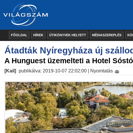
FŐOLDAL
HÍREK
ÚTIKÖNYVEK HELYETT
MÉDIASZEREPLÉS
KÖ
Átadták Nyíregyháza új szállo
A Hunguest üzemelteti a Hotel Sóstó
[Kail]
publikálva: 2019-10-07 22:02:00 |
Nyomtatás