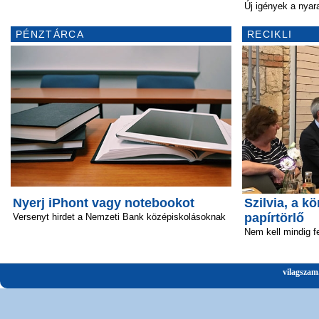
Új igények a nyar
PÉNZTÁRCA
RECIKLI
Nyerj iPhont vagy notebookot
Szilvia, a 
papírtörlő
Versenyt hirdet a Nemzeti Bank középiskolásoknak
Nem kell mindig fe
vilagszam