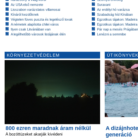
Az USA első nemzete
Suraxani
Lisszabon varázslatos villamosai
Az erdélyi hó varázsa
Kínáról kezdőknek
Szabadság híd Kínában
Végtelen füves puszta és legelésző lovak
Egzotikus tájakon: Madeira 
A németek alapította chilei város
Egzotikus tájakon: Madeira 
Ilyen csak Litvániában van
Pár nap a mesés Prágában
A legélhetőbb városok listájának élén
Lenézni a semmibe
KÖRNYEZETVÉDELEM
ÚTIKÖNYVEK
800 ezren maradnak áram nélkül
A dizájnhote
generáció
A bozóttüzeket akarják kivédeni