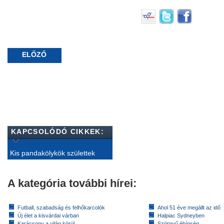
ELŐZŐ
KAPCSOLÓDÓ CIKKEK:
Kis pandakölykök születtek
A kategória további hírei:
Futball, szabadság és felhőkarcolók
Ahol 51 éve megállt az idő
Új élet a kisvárdai várban
Halpiac Sydneyben
Karácsony a világ körül
Szörnyű éhínség