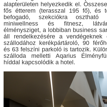
alapterületen helyezkedik el. Összes
fős étterem (terasszal 195 fő), és 
befogadó, szekciókra osztható ko
miniwellness és fitnesz, látvá
élménysziget, a lobbiban business sa
áll rendelkezésére a vendégeknek o
szállodához kerékpártároló, 90 férő
és 63 felszíni parkoló is tartozik. Kü
szálloda melletti Aqarius Élményf
híddal kapcsolódik a hotel.