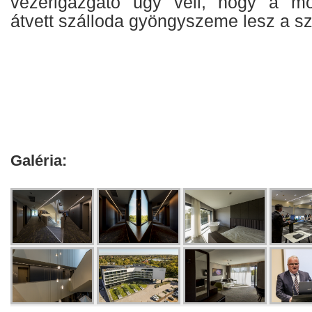
vezérigazgató úgy véli, hogy a mo
átvett szálloda gyöngyszeme lesz a s
Galéria: