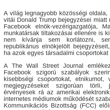
A világ legnagyobb közösségi oldala,
vitái Donald Trump bejegyzései miatt 
Facebook elnök-vezérigazgatója, M
munkatársak tiltakozásai ellenére is ki
nem kívánja sem korlátozni, se
republikánus elnökjelölt bejegyzései
ha azok egyes társadalmi csoportokat 
A The Wall Street Journal emlékez
Facebook szigorú szabályok szeri
kisebbségi csoportokat, etnikumot, v
megjegyzéseket szigorúan törli, 
érvényesek rá az amerikai elektronik
internetes médiumok működését szab
Kommunikációs Bizottság (FCC) előí