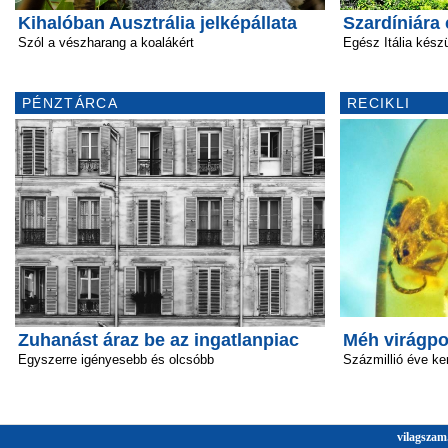
Kihalóban Ausztrália jelképállata
Szardíniára 
Szól a vészharang a koalákért
Egész Itália készü
PÉNZTÁRCA
RECIKLI
Zuhanást áraz be az ingatlanpiac
Méh virágpo
Egyszerre igényesebb és olcsóbb
Százmillió éve ke
vilagszam