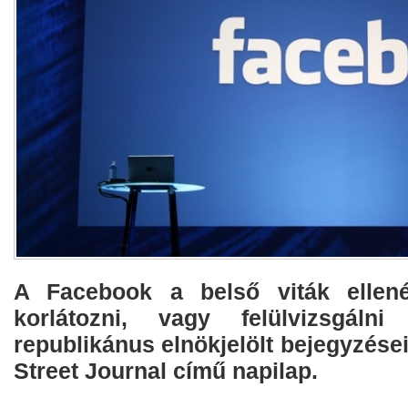
A Facebook a belső viták ellen
korlátozni, vagy felülvizsgáln
republikánus elnökjelölt bejegyzéseit
Street Journal című napilap.