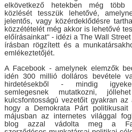
elkövetkező hetekben még több o
közlését tesszük lehetővé, amelyne
jelentős, vagy közérdeklődésre tarth
közzétételét még akkor is lehetővé tes
előírásainkat" - idézi a The Wall Stree
írásban rögzített és a munkatársakho
emlékeztetőjét.
A Facebook - amelynek elemzők becs
idén 300 millió dolláros bevétele va
hirdetésekből - mindig igyekeze
semlegesnek mutatkozni, jólle
kulcsfontosságú vezetőit gyakran az 
hogy a Demokrata Párt politikusait 
májusban az internetes világgal fo
blog azzal vádolta meg a Fa
szerződéses munkatársai politikai cél