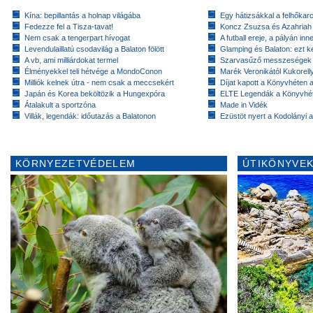
Kína: bepillantás a holnap világába
Egy hátizsákkal a felhőkarc
Fedezze fel a Tisza-tavat!
Koncz Zsuzsa és Azahriah
Nem csak a tengerpart hívogat
A futball ereje, a pályán inn
Levendulaillatú csodavilág a Balaton fölött
Glamping és Balaton: ezt ke
A vb, ami milliárdokat termel
Szarvasűző messzeségek
Élményekkel teli hétvége a MondoConon
Marék Veronikától Kukorell
Milliók kelnek útra - nem csak a meccsekért
Díjat kapott a Könyvhéten
Japán és Korea beköltözik a Hungexpóra
ELTE Legendák a Könyvhé
Átalakult a sportzóna
Made in Vidék
Villák, legendák: időutazás a Balatonon
Ezüstöt nyert a Kodolányi
KÖRNYEZETVÉDELEM
ÚTIKÖNYVEK