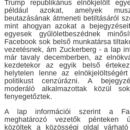
Trump republikánus elnökjelölt egy
például azokat, amelyek musz
beutazásának átmeneti betiltásáról szó
mint ahogyan azokat a bejegyzései
egyesek gyűlöletbeszédnek minősí
Facebook sok belső munkatársa tiltako
vezetésnek, ám Zuckerberg - a lap inf
már tavaly decemberben, az elnökvá
kezdetekor az egyik belső értekezl
helytelen lenne az elnökjelöltségér
politikust cenzúrázni. A bejegyzé
moderáló alkalmazottak közül sok
fenyegetőztek.
A lap információi szerint a Face
meghatározó vezetők pénteken új
közöltek a közösségi oldal várható p