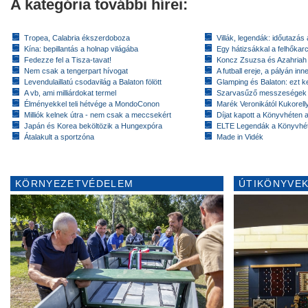
A kategória további hírei:
Tropea, Calabria ékszerdoboza
Villák, legendák: időutazás
Kína: bepillantás a holnap világába
Egy hátizsákkal a felhőkarc
Fedezze fel a Tisza-tavat!
Koncz Zsuzsa és Azahriah
Nem csak a tengerpart hívogat
A futball ereje, a pályán inn
Levendulaillatú csodavilág a Balaton fölött
Glamping és Balaton: ezt ke
A vb, ami milliárdokat termel
Szarvasűző messzeségek
Élményekkel teli hétvége a MondoConon
Marék Veronikától Kukorell
Milliók kelnek útra - nem csak a meccsekért
Díjat kapott a Könyvhéten
Japán és Korea beköltözik a Hungexpóra
ELTE Legendák a Könyvhé
Átalakult a sportzóna
Made in Vidék
KÖRNYEZETVÉDELEM
ÚTIKÖNYVEK