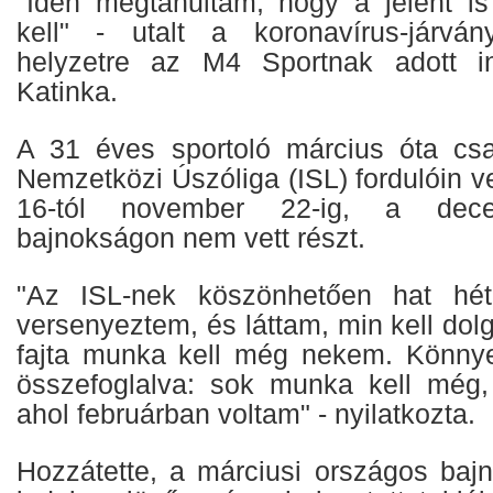
"Idén megtanultam, hogy a jelent is
kell" - utalt a koronavírus-járván
helyzetre az M4 Sportnak adott i
Katinka.
A 31 éves sportoló március óta cs
Nemzetközi Úszóliga (ISL) fordulóin v
16-tól november 22-ig, a dece
bajnokságon nem vett részt.
"Az ISL-nek köszönhetően hat hét
versenyeztem, és láttam, min kell do
fajta munka kell még nekem. Könny
összefoglalva: sok munka kell még,
ahol februárban voltam" - nyilatkozta.
Hozzátette, a márciusi országos baj