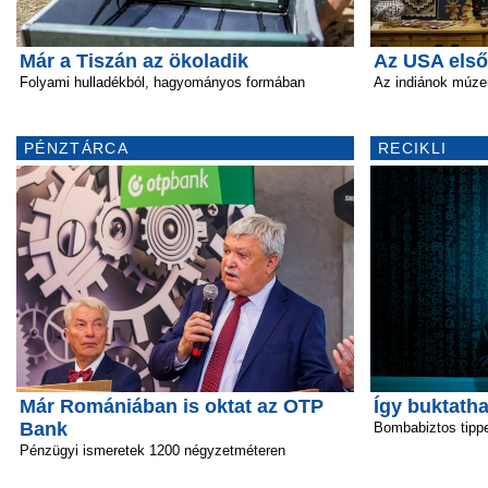
Már a Tiszán az ökoladik
Az USA els
Folyami hulladékból, hagyományos formában
Az indiánok múz
PÉNZTÁRCA
RECIKLI
Már Romániában is oktat az OTP
Így buktatha
Bank
Bombabiztos tipp
Pénzügyi ismeretek 1200 négyzetméteren