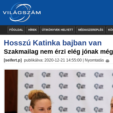
FŐOLDAL
HÍREK
ÚTIKÖNYVEK HELYETT
MÉDIASZEREPLÉS
KÖ
Hosszú Katinka bajban van
Szakmailag nem érzi elég jónak mé
[seifert.p]
publikálva: 2020-12-21 14:55:00 |
Nyomtatás