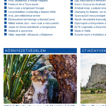
Kína: bepillantás a holnap világába
Egy hátizsákkal a felhőkarc
Fedezze fel a Tisza-tavat!
Koncz Zsuzsa és Azahriah
Nem csak a tengerpart hívogat
A futball ereje, a pályán inn
Levendulaillatú csodavilág a Balaton fölött
Glamping és Balaton: ezt ke
A vb, ami milliárdokat termel
Szarvasűző messzeségek
Élményekkel teli hétvége a MondoConon
Marék Veronikától Kukorell
Milliók kelnek útra - nem csak a meccsekért
Díjat kapott a Könyvhéten
Japán és Korea beköltözik a Hungexpóra
ELTE Legendák a Könyvhé
Átalakult a sportzóna
Made in Vidék
Villák, legendák: időutazás a Balatonon
Ezüstöt nyert a Kodolányi
KÖRNYEZETVÉDELEM
ÚTIKÖNYVEK