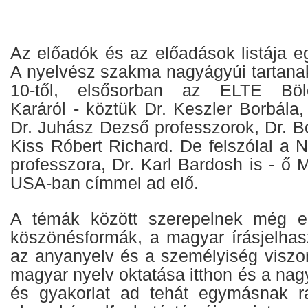
Az előadók és az előadások listája e
A nyelvész szakma nagyágyúi tartanak
10-től, elsősorban az ELTE Bölc
Karáról - köztük Dr. Keszler Borbála
Dr. Juhász Dezső professzorok, Dr. B
Kiss Róbert Richard. De felszólal a
professzora, Dr. Karl Bardosh is - ő
USA-ban címmel ad elő.
A témák között szerepelnek még e
köszönésformák, a magyar írásjelhas
az anyanyelv és a személyiség visz
magyar nyelv oktatása itthon és a nag
és gyakorlat ad tehát egymásnak r