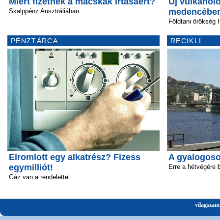
Miért fizetnek a macskák irtásáért?
Új vulkanoló
medencébe
Skalppénz Ausztráliában
Földtani örökség 
PÉNZTÁRCA
RECIKLI
Elromlott egy alkatrész? Fizess
A gyalogosok
egymilliót!
Erre a hétvégére 
Gáz van a rendelettel
vilagszam