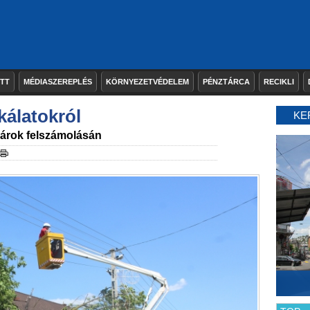
ETT
MÉDIASZEREPLÉS
KÖRNYEZETVÉDELEM
PÉNZTÁRCA
RECIKLI
álatokról
KE
árok felszámolásán