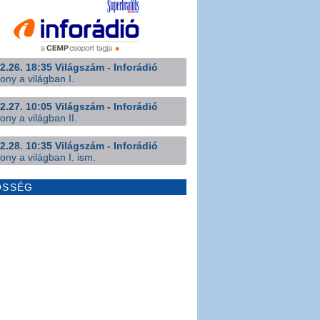
2.26. 18:35 Világszám - Inforádió
ony a világban I.
2.27. 10:05 Világszám - Inforádió
ony a világban II.
2.28. 10:35 Világszám - Inforádió
ony a világban I. ism.
ÖSSÉG