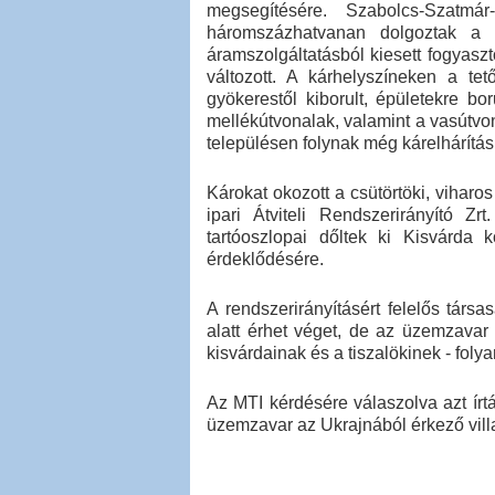
megsegítésére. Szabolcs-Szatmá
háromszázhatvanan dolgoztak a 
áramszolgáltatásból kiesett fogyaszt
változott. A kárhelyszíneken a tet
gyökerestől kiborult, épületekre bor
mellékútvonalak, valamint a vasútvon
településen folynak még kárelhárítás
Károkat okozott a csütörtöki, viharo
ipari Átviteli Rendszerirányító Zr
tartóoszlopai dőltek ki Kisvárda
érdeklődésére.
A rendszerirányításért felelős társ
alatt érhet véget, de az üzemzavar 
kisvárdainak és a tiszalökinek - foly
Az MTI kérdésére válaszolva azt írtá
üzemzavar az Ukrajnából érkező vill