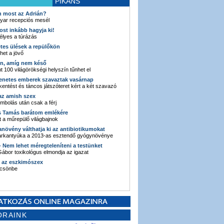
PIKÁNS
an most az Adrián?
yar recepciós mesél
ost inkább hagyja ki!
élyes a túrázás
etes ülések a repülőkön
ehet a jövő
en, amíg nem késő
t 100 világörökségi helyszín tűnhet el
enetes emberek szavaztak vasárnap
entést és táncos játszóteret kért a két szavazó
 az amish szex
ombolás után csak a férj
s Tamás barátom emlékére
 a műrepülő világbajnok
anövény válthatja ki az antibiotikumokat
sarkantyúka a 2013-as esztendő gyógynövénye
 - Nem lehet méregteleníteni a testünket
ábor toxikológus elmondja az igazat
n az eszkimószex
lcsönbe
ORAINK