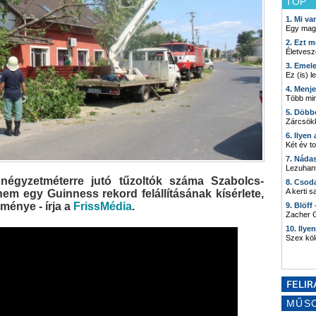
TOP
1. Mi v
Egy mag
2. Ezt m
Életvesz
3. Emel
Ez (is) l
4. Menj
Több min
5. Döbb
Zárcsökk
6. Ilyen
Két év t
7. Náda
Lezuhant
égyzetméterre jutó tűzoltók száma Szabolcs-
8. Csod
A kerti 
m egy Guinness rekord felállításának kísérlete,
ménye - írja a
FrissMédia
.
9. Blöff
Zacher G
10. Ilye
Szex kö
MŰS