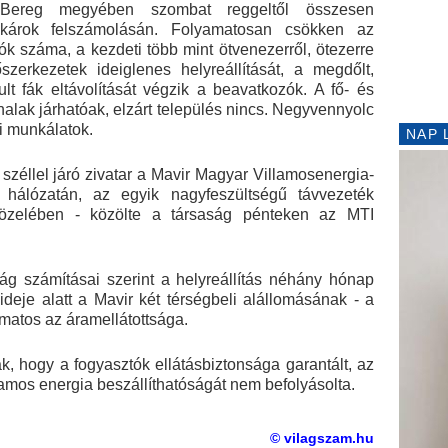
r-Bereg megyében szombat reggeltől összesen
károk felszámolásán. Folyamatosan csökken az
ók száma, a kezdeti több mint ötvenezerről, ötezerre
őszerkezetek ideiglenes helyreállítását, a megdőlt,
ult fák eltávolítását végzik a beavatkozók. A fő- és
alak járhatóak, elzárt település nincs. Negyvennyolc
i munkálatok.
NAP 
s széllel járó zivatar a Mavir Magyar Villamosenergia-
t. hálózatán, az egyik nagyfeszültségű távvezeték
 közelében - közölte a társaság pénteken az MTI
aság számításai szerint a helyreállítás néhány hónap
ideje alatt a Mavir két térségbeli alállomásának - a
amatos az áramellátottsága.
k, hogy a fogyasztók ellátásbiztonsága garantált, az
amos energia beszállíthatóságát nem befolyásolta.
© vilagszam.hu