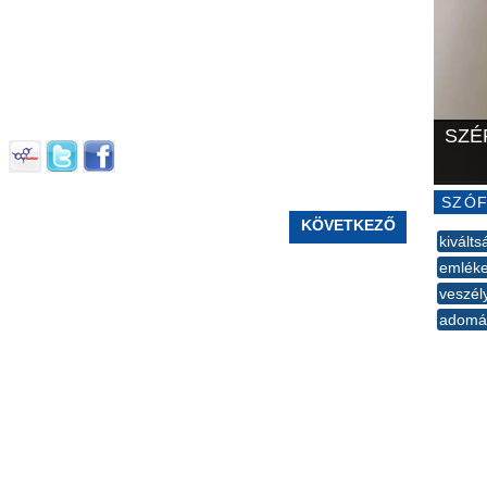
SZÉ
SZÓF
KÖVETKEZŐ
kivált
emlék
veszél
adomá
--