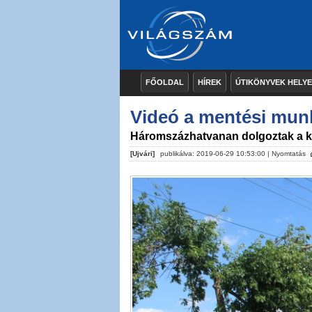
FŐOLDAL
HÍREK
ÚTIKÖNYVEK HELY
Videó a mentési munk
Háromszázhatvanan dolgoztak a k
[Ujvári]
publikálva: 2019-06-29 10:53:00 |
Nyomtatás