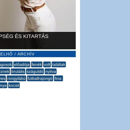
PSÉG ÉS KITARTÁS
ELHŐ / ARCHÍV
ságosok
előadója
fenék
volt
találtak
eznek
brutális
száguldó
nyitva
yes
rongylábú
futballrajongó
fina:
nya
kocsit