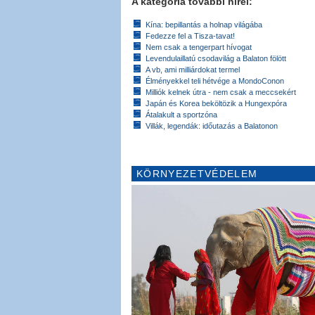
A kategória további hírei:
Kína: bepillantás a holnap világába
Fedezze fel a Tisza-tavat!
Nem csak a tengerpart hívogat
Levendulaillatú csodavilág a Balaton fölött
A vb, ami milliárdokat termel
Élményekkel teli hétvége a MondoConon
Milliók kelnek útra - nem csak a meccsekért
Japán és Korea beköltözik a Hungexpóra
Átalakult a sportzóna
Villák, legendák: időutazás a Balatonon
KÖRNYEZETVÉDELEM