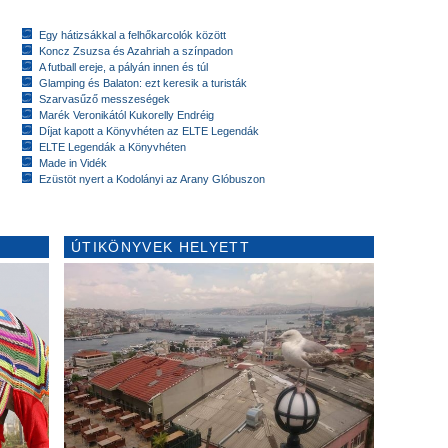
Egy hátizsákkal a felhőkarcolók között
Koncz Zsuzsa és Azahriah a színpadon
A futball ereje, a pályán innen és túl
Glamping és Balaton: ezt keresik a turisták
Szarvasűző messzeségek
Marék Veronikától Kukorelly Endréig
Díjat kapott a Könyvhéten az ELTE Legendák
ELTE Legendák a Könyvhéten
Made in Vidék
Ezüstöt nyert a Kodolányi az Arany Glóbuszon
ÚTIKÖNYVEK HELYETT