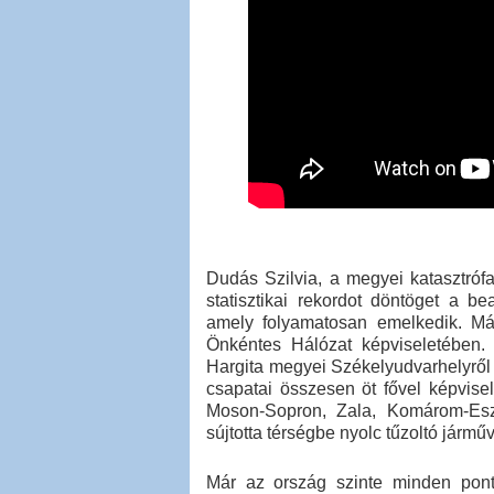
Dudás Szilvia, a megyei katasztrófa
statisztikai rekordot döntöget a b
amely folyamatosan emelkedik. Már
Önkéntes Hálózat képviseletében. 
Hargita megyei Székelyudvarhelyről
csapatai összesen öt fővel képvise
Moson-Sopron, Zala, Komárom-Esz
sújtotta térségbe nyolc tűzoltó járműv
Már az ország szinte minden pontj