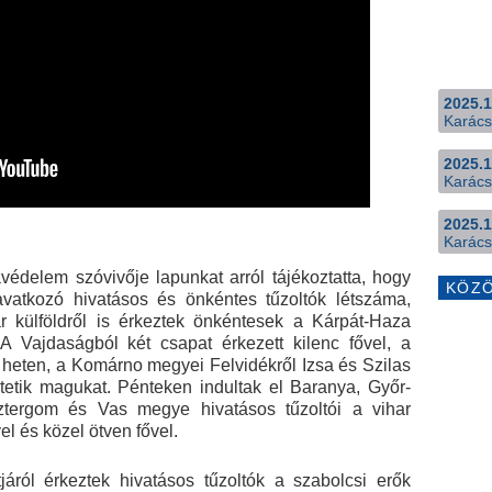
2025.1
Karács
2025.1
Karács
2025.1
Karács
védelem szóvivője lapunkat arról tájékoztatta, hogy
KÖZ
eavatkozó hivatásos és önkéntes tűzoltók létszáma,
 külföldről is érkeztek önkéntesek a Kárpát-Haza
A Vajdaságból két csapat érkezett kilenc fővel, a
 heten, a Komárno megyei Felvidékről Izsa és Szilas
ltetik magukat. Pénteken indultak el Baranya, Győr-
tergom és Vas megye hivatásos tűzoltói a vihar
el és közel ötven fővel.
áról érkeztek hivatásos tűzoltók a szabolcsi erők