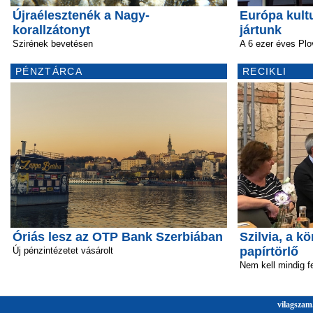
Újraélesztenék a Nagy-
Európa kult
korallzátonyt
jártunk
Szirének bevetésen
A 6 ezer éves Plo
PÉNZTÁRCA
RECIKLI
Óriás lesz az OTP Bank Szerbiában
Szilvia, a 
papírtörlő
Új pénzintézetet vásárolt
Nem kell mindig fe
vilagszam