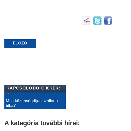
ELŐZŐ
KAPCSOLÓDÓ CIKKEK:
Mi a közönségdíjas szálloda
titka?
A kategória további hírei: