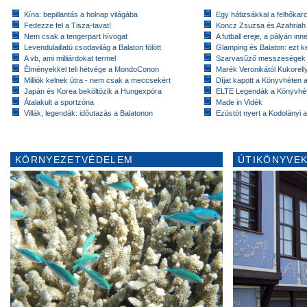
Kína: bepillantás a holnap világába
Egy hátizsákkal a felhőkarc
Fedezze fel a Tisza-tavat!
Koncz Zsuzsa és Azahriah
Nem csak a tengerpart hívogat
A futball ereje, a pályán inn
Levendulaillatú csodavilág a Balaton fölött
Glamping és Balaton: ezt ke
A vb, ami milliárdokat termel
Szarvasűző messzeségek
Élményekkel teli hétvége a MondoConon
Marék Veronikától Kukorell
Milliók kelnek útra - nem csak a meccsekért
Díjat kapott a Könyvhéten
Japán és Korea beköltözik a Hungexpóra
ELTE Legendák a Könyvhé
Átalakult a sportzóna
Made in Vidék
Villák, legendák: időutazás a Balatonon
Ezüstöt nyert a Kodolányi
KÖRNYEZETVÉDELEM
ÚTIKÖNYVEK