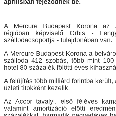
áprilisban fejeződnek be.
A Mercure Budapest Korona az A
régióban képviselő Orbis - Lengy
szállodacsoportja - tulajdonában van.
A Mercure Budapest Korona a belváros
szálloda 412 szobás, több mint 100
hotel 80 százalék fölötti éves kihaszn
A felújítás több milliárd forintba kerül
üzleti titokként kezelik.
Az Accor tavalyi, első féléves kama
valamint amortizáció előtti eredmé
százalékkal, harmadik negyedéves be