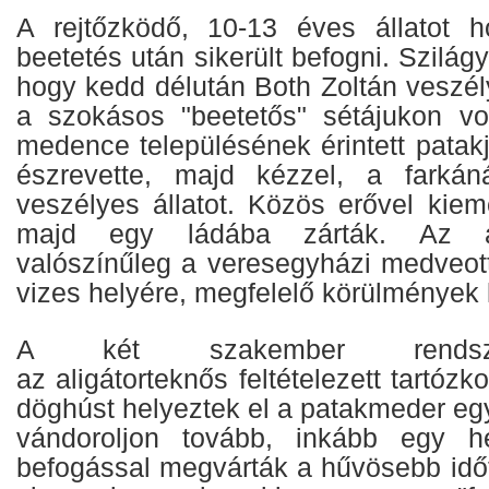
A rejtőzködő, 10-13 éves állatot h
beetetés után sikerült befogni. Szilág
hogy kedd délután Both Zoltán veszél
a szokásos "beetetős" sétájukon vo
medence településének érintett patak
észrevette, majd kézzel, a farká
veszélyes állatot. Közös erővel kiem
majd egy ládába zárták. Az áll
valószínűleg a veresegyházi medveott
vizes helyére, megfelelő körülmények 
A két szakember rendsze
az aligátorteknős feltételezett tartóz
döghúst helyeztek el a patakmeder eg
vándoroljon tovább, inkább egy h
befogással megvárták a hűvösebb időt