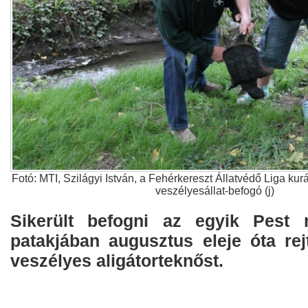
Fotó: MTI, Szilágyi István, a Fehérkereszt Állatvédő Liga kurá
veszélyesállat-befogó (j)
Sikerült befogni az egyik Pest 
patakjában augusztus eleje óta rej
veszélyes aligátorteknőst.