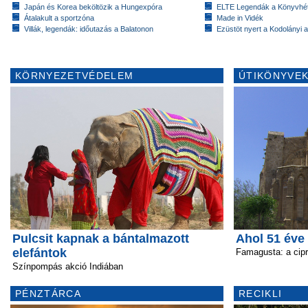
Japán és Korea beköltözik a Hungexpóra
ELTE Legendák a Könyvhé
Átalakult a sportzóna
Made in Vidék
Villák, legendák: időutazás a Balatonon
Ezüstöt nyert a Kodolányi
KÖRNYEZETVÉDELEM
ÚTIKÖNYVEK
Pulcsit kapnak a bántalmazott
Ahol 51 éve 
elefántok
Famagusta: a cipr
Színpompás akció Indiában
PÉNZTÁRCA
RECIKLI