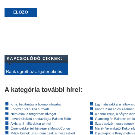
ELŐZŐ
KAPCSOLÓDÓ CIKKEK:
Ránk ugrott az aligátorteknős
A kategória további hírei:
Kína: bepillantás a holnap világába
Egy hátizsákkal a felhőkarc
Fedezze fel a Tisza-tavat!
Koncz Zsuzsa és Azahriah
Nem csak a tengerpart hívogat
A futball ereje, a pályán inn
Levendulaillatú csodavilág a Balaton fölött
Glamping és Balaton: ezt ke
A vb, ami milliárdokat termel
Szarvasűző messzeségek
Élményekkel teli hétvége a MondoConon
Marék Veronikától Kukorell
Milliók kelnek útra - nem csak a meccsekért
Díjat kapott a Könyvhéten