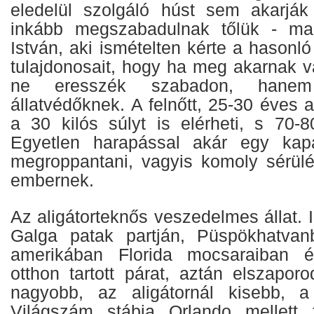
eledelül szolgáló húst sem akarják
inkább megszabadulnak tőlük - mag
István, aki ismételten kérte a hasonló
tulajdonosait, hogy ha meg akarnak v
ne eresszék szabadon, hanem
állatvédőknek. A felnőtt, 25-30 éves a
a 30 kilós súlyt is elérheti, s 70-8
Egyetlen harapással akár egy kap
megroppantani, vagyis komoly sérül
embernek.
Az aligátorteknős veszedelmes állat. I
Galga patak partján, Püspökhatvanb
amerikában Florida mocsaraiban él
otthon tartott párat, aztán elszapor
nagyobb, az aligátornál kisebb, a 
Világszám stábja Orlando mellett 