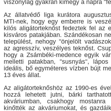
viszonylag gyakran kimegy a napra "fel
Az állatvédő liga kurátora augusztu
MTI-nek, hogy egy emberre is veszél
kilós aligátorteknőst fedeztek fel az
kisváros patakjában. Szándékosan n
települést, nehogy "önjelölt vadászo
az agresszív, veszélyes teknőst. Csupá
hogy a Zsámbéki-medence egyik váro
melletti patakban, "susnyás", lápo
ideális, bő egyméteres vízben bújt m
13 éves állat.
Az aligátorteknőshöz az 1990-es év
hozzá lehetett jutni, bárki tarthato
akváriumban, csakhogy mostanra 
kinőtték az akváriumokat, és gazdái