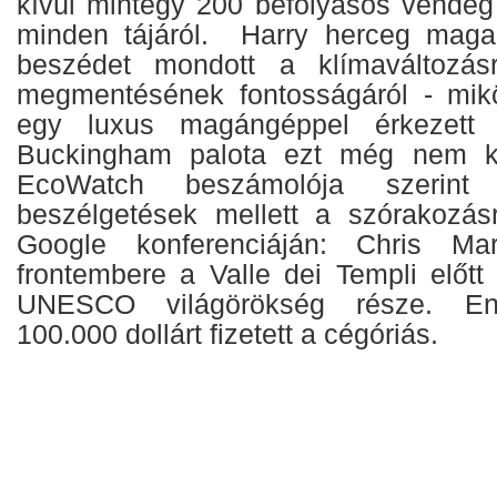
kívül mintegy 200 befolyásos vendég 
minden tájáról. Harry herceg maga
beszédet mondott a klímaváltozás
megmentésének fontosságáról - mi
egy luxus magángéppel érkezett 
Buckingham palota ezt még nem 
EcoWatch beszámolója szerin
beszélgetések mellett a szórakozásr
Google konferenciáján: Chris Mar
frontembere a Valle dei Templi előtt 
UNESCO világörökség része. Enn
100.000 dollárt fizetett a cégóriás.