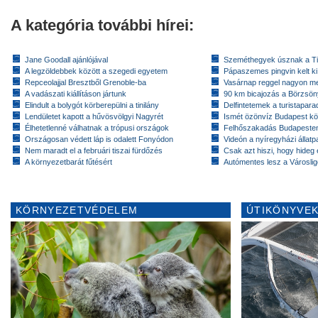
A kategória további hírei:
Jane Goodall ajánlójával
Szeméthegyek úsznak a T
A legzöldebbek között a szegedi egyetem
Pápaszemes pingvin kelt k
Repceolajjal Bresztből Grenoble-ba
Vasárnap reggel nagyon m
A vadászati kiállításon jártunk
90 km bicajozás a Börzsö
Elindult a bolygót körberepülni a tinilány
Delfintetemek a turistapar
Lendületet kapott a hűvösvölgyi Nagyrét
Ismét özönvíz Budapest k
Élhetetlenné válhatnak a trópusi országok
Felhőszakadás Budapeste
Országosan védett láp is odalett Fonyódon
Videón a nyíregyházi állatp
Nem maradt el a februári tiszai fürdőzés
Csak azt hiszi, hogy hideg 
A környezetbarát fűtésért
Autómentes lesz a Városlig
KÖRNYEZETVÉDELEM
ÚTIKÖNYVEK