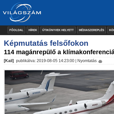
FŐOLDAL
HÍREK
ÚTIKÖNYVEK HELYETT
MÉDIASZEREPLÉS
KÖ
Képmutatás felsőfokon
114 magánrepülő a klímakonferenci
[Kail]
publikálva: 2019-08-05 14:23:00 |
Nyomtatás