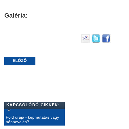
Galéria:
ELŐZŐ
KAPCSOLÓDÓ CIKKEK:
Föld órája - képmutatás vagy
népnevelés?