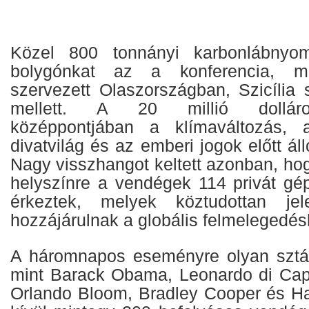
Közel 800 tonnányi karbonlábnyom
bolygónkat az a konferencia, m
szervezett Olaszországban, Szicília 
mellett. A 20 millió dollár
középpontjában a klímaváltozás, 
divatvilág és az emberi jogok előtt áll
Nagy visszhangot keltett azonban, ho
helyszínre a vendégek 114 privát gép
érkeztek, melyek köztudottan jel
hozzájárulnak a globális felmelegedés
A háromnapos eseményre olyan sztár
mint Barack Obama, Leonardo di Capr
Orlando Bloom, Bradley Cooper és Har