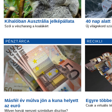
Kihalóban Ausztrália jelképállata
40 nap alatt
Szól a vészharang a koalákért
Új világrekord szü
PÉNZTÁRCA
RECIKLI
Másfél év múlva jön a kuna helyett
Egyre többe
az euró
Csak a virtuális t
Milyen horvát nemzeti szimbólum díszítse?