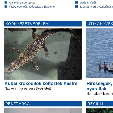
Átalakult a sportzóna
Made in Vidék
Villák, legendák: időutazás a Balatonon
Ezüstöt nyert a Kodolányi
KÖRNYEZETVÉDELEM
ÚTIKÖNYVEK
Kubai krokodilok költöztek Pestre
Hírességek,
nyaraltak
Nagyon ritka és veszélyeztetett
Nem akárkik ment
PÉNZTÁRCA
RECIKLI