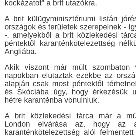
kockázatot" a brit utazókra.
A brit külügyminisztériumi listán jó
országok és területek szerepelnek - í
-, amelyekből a brit közlekedési tár
péntektől karanténkötelezettség nélk
Angliába.
Akik viszont már múlt szombaton 
napokban elutaztak ezekbe az orszá
alapján csak most péntektől térhetne
és Skóciába úgy, hogy érkezésük u
hétre karanténba vonulniuk.
A brit közlekedési tárca már a múl
London elvárása az, hogy az an
karanténkötelezettség alól felmentet