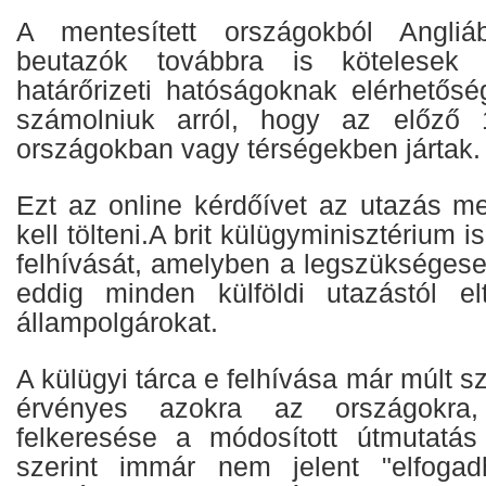
A mentesített országokból Angli
beutazók továbbra is kötelesek
határőrizeti hatóságoknak elérhetősé
számolniuk arról, hogy az előző
országokban vagy térségekben jártak.
Ezt az online kérdőívet az utazás me
kell tölteni.A brit külügyminisztérium i
felhívását, amelyben a legszükségese
eddig minden külföldi utazástól el
állampolgárokat.
A külügyi tárca e felhívása már múlt s
érvényes azokra az országokra
felkeresése a módosított útmutatá
szerint immár nem jelent "elfogad