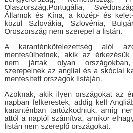
Olaszország.Portugália, Svédorsz
Államok és Kína, a közép- és kelet
közül Szlovákia, Szlovénia, Bulg
Oroszország nem szerepel a listán.
A karanténkötelezettség alól a
mentesülhetnek, akik az érkezésük 
nem jártak olyan országokba
szerepelnek az angliai és a skóciai ka
mentesített országok listáján.
Azoknak, akik ilyen országokat az ér
napban felkerestek, addig kell Angli
karanténban tartózkodniuk, amíg ne
attól a naptól számítva, amikor elhag
listán nem szereplő országokat.