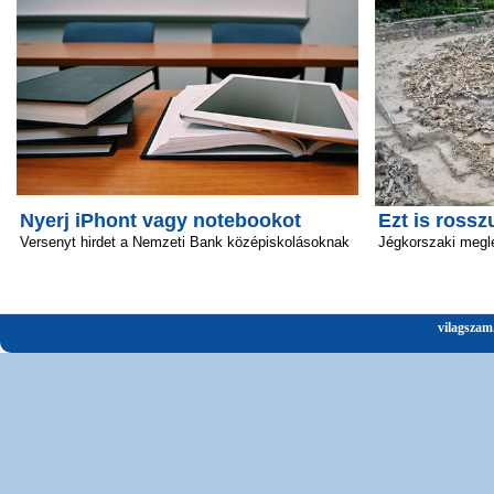
Nyerj iPhont vagy notebookot
Ezt is rossz
Versenyt hirdet a Nemzeti Bank középiskolásoknak
Jégkorszaki megl
vilagszam