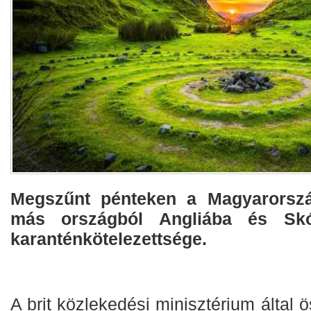
Megszűnt pénteken a Magyarorsz
más országból Angliába és Skó
karanténkötelezettsége.
A brit közlekedési minisztérium által ös