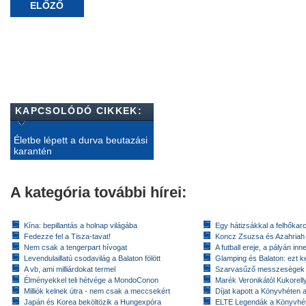
ELŐZŐ
KAPCSOLÓDÓ CIKKEK:
Életbe lépett a durva beutazási
karantén
A kategória további hírei:
Kína: bepillantás a holnap világába
Egy hátizsákkal a felhőkarc
Fedezze fel a Tisza-tavat!
Koncz Zsuzsa és Azahriah
Nem csak a tengerpart hívogat
A futball ereje, a pályán inn
Levendulaillatú csodavilág a Balaton fölött
Glamping és Balaton: ezt ke
A vb, ami milliárdokat termel
Szarvasűző messzeségek
Élményekkel teli hétvége a MondoConon
Marék Veronikától Kukorell
Milliók kelnek útra - nem csak a meccsekért
Díjat kapott a Könyvhéten
Japán és Korea beköltözik a Hungexpóra
ELTE Legendák a Könyvhé