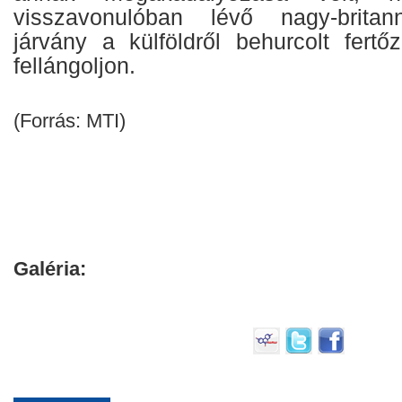
visszavonulóban lévő nagy-britann
járvány a külföldről behurcolt fertő
fellángoljon.
(Forrás: MTI)
Galéria: