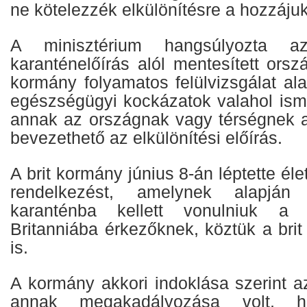
ne kötelezzék elkülönítésre a hozzájuk
A minisztérium hangsúlyozta 
karanténelőírás alól mentesített orszá
kormány folyamatos felülvizsgálat alat
egészségügyi kockázatok valahol is
annak az országnak vagy térségnek 
bevezethető az elkülönítési előírás.
A brit kormány június 8-án léptette éle
rendelkezést, amelynek alapján
karanténba kellett vonulniuk a k
Britanniába érkezőknek, köztük a bri
is.
A kormány akkori indoklása szerint a
annak megakadályozása volt,