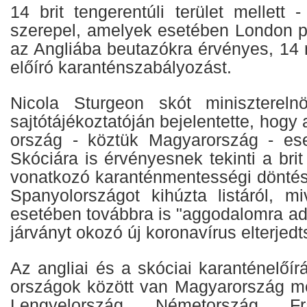
14 brit tengerentúli terület mellett
szerepel, amelyek esetében London pé
az Angliába beutazókra érvényes, 14 
előíró karanténszabályozást.
Nicola Sturgeon skót miniszterelnö
sajtótájékoztatóján bejelentette, hogy
ország - köztük Magyarország - ese
Skóciára is érvényesnek tekinti a bri
vonatkozó karanténmentességi döntésé
Spanyolországot kihúzta listáról, m
esetében továbbra is "aggodalomra ad
járványt okozó új koronavírus elterjed
Az angliai és a skóciai karanténelőírá
országok között van Magyarország me
Lengyelország, Németország, Fr