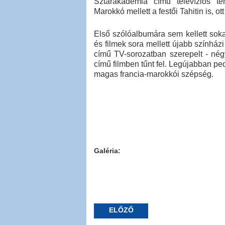
Sztárakadémia című televíziós te
Marokkó mellett a festői Tahitin is, o
Első szólóalbumára sem kellett soka
és filmek sora mellett újabb színház
című TV-sorozatban szerepelt - né
című filmben tűnt fel. Legújabban ped
magas francia-marokkói szépség.
Galéria:
ELŐZŐ