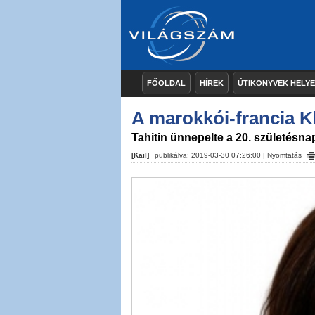
FŐOLDAL
HÍREK
ÚTIKÖNYVEK HELY
A marokkói-francia K
Tahitin ünnepelte a 20. születésna
[Kail]
publikálva: 2019-03-30 07:26:00 |
Nyomtatás