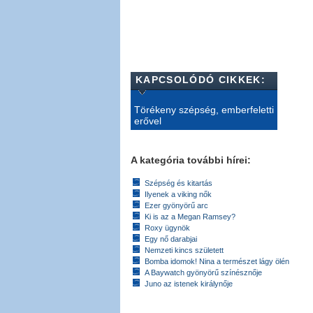
KAPCSOLÓDÓ CIKKEK:
Törékeny szépség, emberfeletti
erővel
A kategória további hírei:
Szépség és kitartás
Ilyenek a viking nők
Ezer gyönyörű arc
Ki is az a Megan Ramsey?
Roxy ügynök
Egy nő darabjai
Nemzeti kincs született
Bomba idomok! Nina a természet lágy ölén
A Baywatch gyönyörű színésznője
Juno az istenek királynője