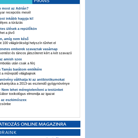
PIKÁNS
an most az Adrián?
yar recepciós mesél
ost inkább hagyja ki!
élyes a túrázás
etes ülések a repülőkön
ehet a jövő
en, amíg nem késő
t 100 világörökségi helyszín tűnhet el
enetes emberek szavaztak vasárnap
entést és táncos játszóteret kért a két szavazó
 az amish szex
ombolás után csak a férj
s Tamás barátom emlékére
 a műrepülő világbajnok
anövény válthatja ki az antibiotikumokat
sarkantyúka a 2013-as esztendő gyógynövénye
 - Nem lehet méregteleníteni a testünket
ábor toxikológus elmondja az igazat
n az eszkimószex
lcsönbe
ORAINK