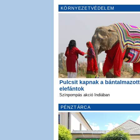
KÖRNYEZETVÉDELEM
Pulcsit kapnak a bántalmazott
elefántok
Színpompás akció Indiában
PÉNZTÁRCA