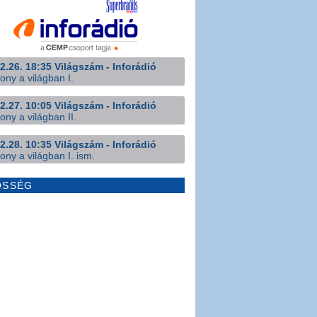
2.26. 18:35 Világszám - Inforádió
ony a világban I.
2.27. 10:05 Világszám - Inforádió
ony a világban II.
2.28. 10:35 Világszám - Inforádió
ony a világban I. ism.
ÖSSÉG