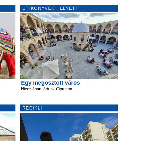
ÚTIKÖNYVEK HELYETT
Egy megosztott város
Nicosiában jártunk Cipruson
RECIKLI