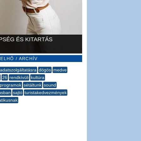
PSÉG ÉS KITARTÁS
ELHŐ / ARCHÍV
adatszolgáltatásra
dögös
medve
26
rendkívüli
kultúra
kprogramok
sétáltunk
sound
usban
sajtó
turistakedvezmények
atikusnak