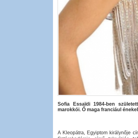
Sofia Essaïdi 1984-ben születet
marokkói. Ő maga franciául énekel 
A Kleopátra, Egyiptom királynője cí