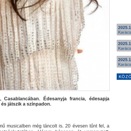
2025.1
Karács
2025.1
Karács
2025.1
Karács
KÖZ
t, Casablancában. Édesanyja francia, édesapja
és játszik a színpadon.
mű musicalben még táncolt is. 20 évesen tűnt fel, a