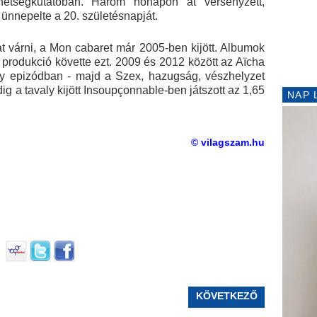
hetségkutatóban. Három hónapon át versenyzett,
tt ünnepelte a 20. születésnapját.
t várni, a Mon cabaret már 2005-ben kijött. Albumok
i produkció követte ezt. 2009 és 2012 között az Aïcha
gy epizódban - majd a Szex, hazugság, vészhelyzet
ig a tavaly kijött Insoupçonnable-ben játszott az 1,65
NAP 
© vilagszam.hu
KÖVETKEZŐ