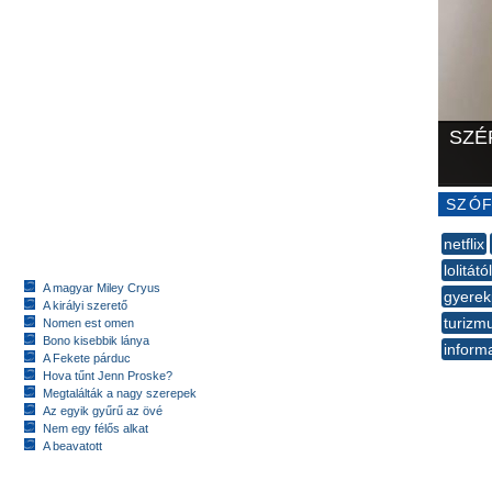
SZÉ
SZÓF
netflix
lolitától
A magyar Miley Cryus
gyere
A királyi szerető
turizm
Nomen est omen
Bono kisebbik lánya
inform
A Fekete párduc
--
Hova tűnt Jenn Proske?
Megtalálták a nagy szerepek
Az egyik gyűrű az övé
Nem egy félős alkat
A beavatott