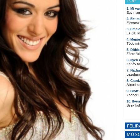
TOP
1. Mi v
Egy mag
2. Ezt m
Életvesz
3. Emel
Ez (is) l
4. Menj
Több min
5. Döbb
Zárcsökk
6. Ilyen
Két év t
7. Náda
Lezuhant
8. Csod
A kerti 
9. Blöff
Zacher G
10. Ilye
Szex kö
MŰS