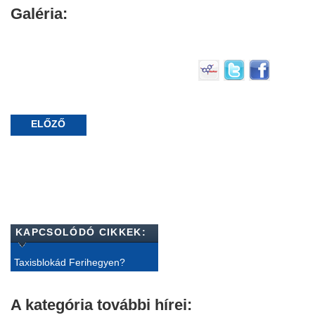
Galéria:
ELŐZŐ
KAPCSOLÓDÓ CIKKEK:
Taxisblokád Ferihegyen?
A kategória további hírei: