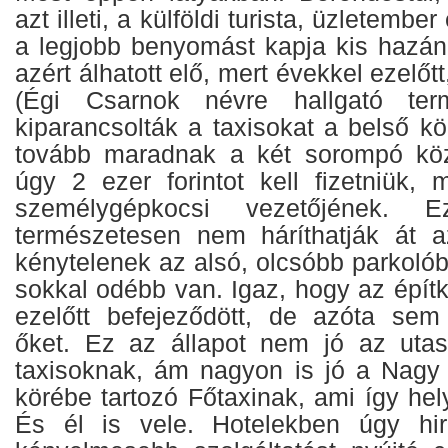
azt illeti, a külföldi turista, üzletemb
a legjobb benyomást kapja kis hazánk
azért álhatott elő, mert évekkel ezelő
(Égi Csarnok névre hallgató term
kiparancsolták a taxisokat a belső kö
tovább maradnak a két sorompó köz
úgy 2 ezer forintot kell fizetniük,
személygépkocsi vezetőjének. E
természetesen nem háríthatják át a
kénytelenek az alsó, olcsóbb parkoló
sokkal odébb van. Igaz, hogy az épít
ezelőtt befejeződött, de azóta sem
őket. Ez az állapot nem jó az uta
taxisoknak, ám nagyon is jó a Nagy 
körébe tartozó Főtaxinak, ami így hely
És él is vele. Hotelekben úgy hir