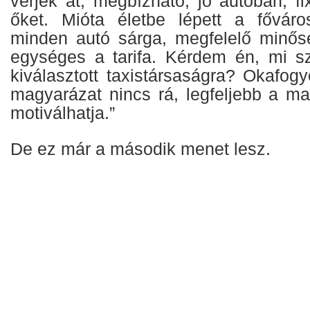
verjék át, megbízható, jó autóban, f
őket. Mióta életbe lépett a főváros
minden autó sárga, megfelelő minős
egységes a tarifa. Kérdem én, mi s
kiválasztott taxistársaságra? Okafogy
magyarázat nincs rá, legfeljebb a m
motiválhatja.”
De ez már a második menet lesz.