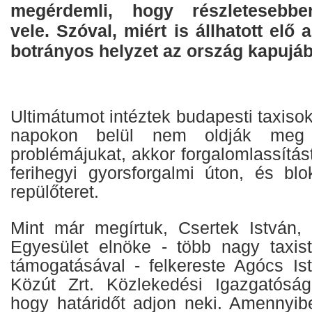
megérdemli, hogy részletesebbe
vele. Szóval, miért is állhatott elő 
botrányos helyzet az ország kapujá
Ultimátumot intéztek budapesti taxiso
napokon belül nem oldják meg 
problémájukat, akkor forgalomlassítás
ferihegyi gyorsforgalmi úton, és bl
repülőteret.
Mint már megírtuk, Csertek István,
Egyesület elnöke - több nagy taxis
támogatásával - felkereste Agócs Is
Közút Zrt. Közlekedési Igazgatóság
hogy határidőt adjon neki. Amennyib