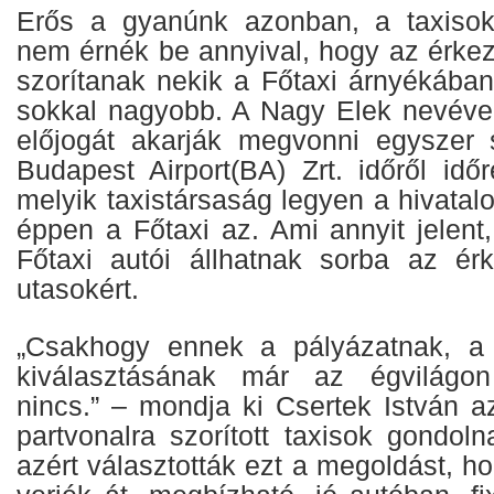
Erős a gyanúnk azonban, a taxiso
nem érnék be annyival, hogy az érkez
szorítanak nekik a Főtaxi árnyékában
sokkal nagyobb. A Nagy Elek nevével 
előjogát akarják megvonni egyszer 
Budapest Airport(BA) Zrt. időről idő
melyik taxistársaság legyen a hivatal
éppen a Főtaxi az. Ami annyit jelent
Főtaxi autói állhatnak sorba az ér
utasokért.
„Csakhogy ennek a pályázatnak, a h
kiválasztásának már az égvilágo
nincs.” – mondja ki Csertek István azt
partvonalra szorított taxisok gondol
azért választották ezt a megoldást, h