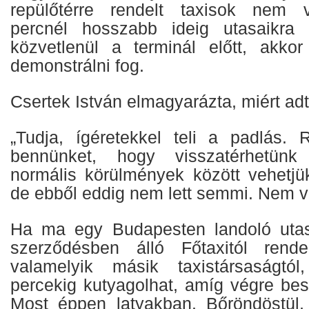
repülőtérre rendelt taxisok nem 
percnél hosszabb ideig utasaikra
közvetlenül a terminál előtt, akko
demonstrálni fog.
Csertek István elmagyarázta, miért ad
„Tudja, ígéretekkel teli a padlás. 
bennünket, hogy visszatérhetünk 
normális körülmények között vehetjük
de ebből eddig nem lett semmi. Nem v
Ha ma egy Budapesten landoló utas
szerződésben álló Főtaxitól rend
valamelyik másik taxistársaságtó
percekig kutyagolhat, amíg végre bes
Most éppen latyakban. Bőröndöstül,