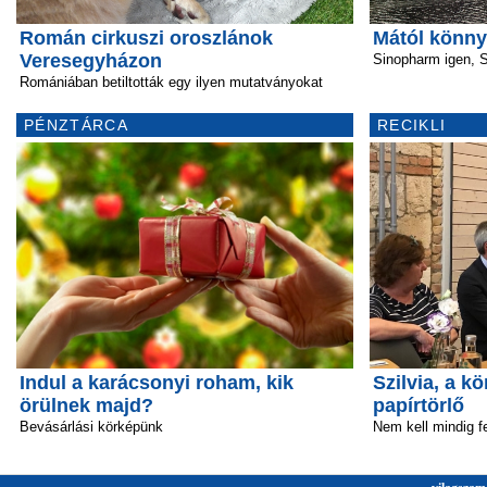
Román cirkuszi oroszlánok
Mától könny
Veresegyházon
Sinopharm igen, 
Romániában betiltották egy ilyen mutatványokat
PÉNZTÁRCA
RECIKLI
Indul a karácsonyi roham, kik
Szilvia, a 
örülnek majd?
papírtörlő
Bevásárlási körképünk
Nem kell mindig fe