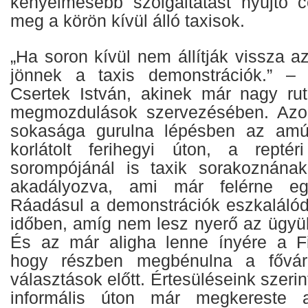
kényelmesebb szolgáltatást nyújtó c
meg a körön kívül álló taxisok.
„Ha soron kívül nem állítják vissza az
jönnek a taxis demonstrációk.” – h
Csertek István, akinek már nagy rut
megmozdulások szervezésében. Azon
sokasága gurulna lépésben az amú
korlátolt ferihegyi úton, a reptér
sorompójánál is taxik sorakoznának
akadályozva, ami már felérne egy
Ráadásul a demonstrációk eszkalálód
időben, amíg nem lesz nyerő az ügyük
És az már aligha lenne ínyére a Fi
hogy részben megbénulna a fővá
választások előtt. Értesüléseink szeri
informális úton már megkereste 