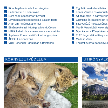
Kína: bepillantás a holnap világába
Egy hátizsákkal a felhőkarc
Fedezze fel a Tisza-tavat!
Koncz Zsuzsa és Azahriah
Nem csak a tengerpart hívogat
A futball ereje, a pályán inn
Levendulaillatú csodavilág a Balaton fölött
Glamping és Balaton: ezt ke
A vb, ami milliárdokat termel
Szarvasűző messzeségek
Élményekkel teli hétvége a MondoConon
Marék Veronikától Kukorell
Milliók kelnek útra - nem csak a meccsekért
Díjat kapott a Könyvhéten
Japán és Korea beköltözik a Hungexpóra
ELTE Legendák a Könyvhé
Átalakult a sportzóna
Made in Vidék
Villák, legendák: időutazás a Balatonon
Ezüstöt nyert a Kodolányi
KÖRNYEZETVÉDELEM
ÚTIKÖNYVEK