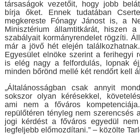
társaságok vezetőit, hogy jobb belá
bírja őket. Ennek tudatában Cserte
megkereste Fónagy Jánost is, a Nem
Minisztérium államtitkárát, hiszen a
szabályait kormányrendelet rögzíti. Áll
már a jövő hét elején találkozhatnak
Egyesület elnöke szerint a ferihegyi
is elég nagy a felfordulás, lopnak éj
minden bőrönd mellé két rendőrt kell áll
„Általánosságban csak annyit mond
sokszor olyan kérésekkel, követelés
ami nem a főváros kompetenciája.
repülőtéren tényleg nem szerencsés a
jogi kérdést a főváros egyedül nem
legfeljebb előmozdítani.” – közölte Tarl