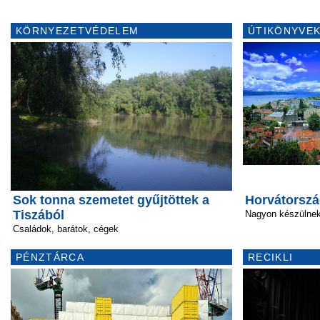
KÖRNYEZETVÉDELEM
ÚTIKÖNYVEK
Sok tonna szemetet gyűjtöttek a
Horvátország
Tiszából
Nagyon készülnek
Családok, barátok, cégek
PÉNZTÁRCA
RECIKLI