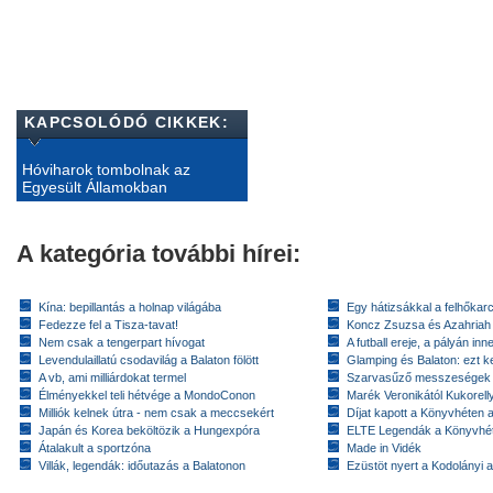
KAPCSOLÓDÓ CIKKEK:
Hóviharok tombolnak az
Egyesült Államokban
A kategória további hírei:
Kína: bepillantás a holnap világába
Egy hátizsákkal a felhőkarc
Fedezze fel a Tisza-tavat!
Koncz Zsuzsa és Azahriah
Nem csak a tengerpart hívogat
A futball ereje, a pályán inn
Levendulaillatú csodavilág a Balaton fölött
Glamping és Balaton: ezt ke
A vb, ami milliárdokat termel
Szarvasűző messzeségek
Élményekkel teli hétvége a MondoConon
Marék Veronikától Kukorell
Milliók kelnek útra - nem csak a meccsekért
Díjat kapott a Könyvhéten
Japán és Korea beköltözik a Hungexpóra
ELTE Legendák a Könyvhé
Átalakult a sportzóna
Made in Vidék
Villák, legendák: időutazás a Balatonon
Ezüstöt nyert a Kodolányi