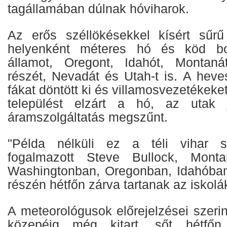
tagállamában dúlnak hóviharok.
Az erős széllökésekkel kísért sű
helyenként méteres hó és köd bor
államot, Oregont, Idahót, Montanát
részét, Nevadát és Utah-t is. A heve
fákat döntött ki és villamosvezetékeket
települést elzárt a hó, az utak j
áramszolgáltatás megszűnt.
"Példa nélküli ez a téli vihar s
fogalmazott Steve Bullock, Monta
Washingtonban, Oregonban, Idahóba
részén hétfőn zárva tartanak az iskolá
A meteorológusok előrejelzései szerint
közepéig még kitart, sőt hétfő