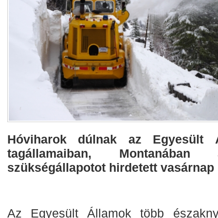
Hóviharok dúlnak az Egyesült Á
tagállamaiban, Montanában
szükségállapotot hirdetett vasárnap 
Az Egyesült Államok több északny