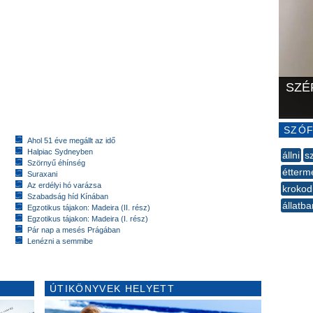
SZÉ
SZÓF
Ahol 51 éve megállt az idő
Halpiac Sydneyben
állni
s
Szörnyű éhínség
étterm
Suraxani
Az erdélyi hó varázsa
krokod
Szabadság híd Kínában
állatba
Egzotikus tájakon: Madeira (II. rész)
Egzotikus tájakon: Madeira (I. rész)
--
Pár nap a mesés Prágában
Lenézni a semmibe
ÚTIKÖNYVEK HELYETT