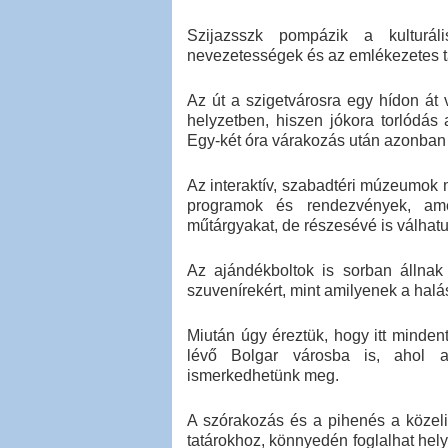
Szijazsszk pompázik a kulturáli
nevezetességek és az emlékezetes ta
Az út a szigetvárosra egy hídon át
helyzetben, hiszen jókora torlódás 
Egy-két óra várakozás után azonban 
Az interaktív, szabadtéri múzeumok
programok és rendezvények, am
műtárgyakat, de részesévé is válhat
Az ajándékboltok is sorban állnak 
szuvenírekért, mint amilyenek a ha
Miután úgy éreztük, hogy itt minden
lévő Bolgar városba is, ahol a
ismerkedhetünk meg.
A szórakozás és a pihenés a közeli
tatárokhoz, könnyedén foglalhat hely