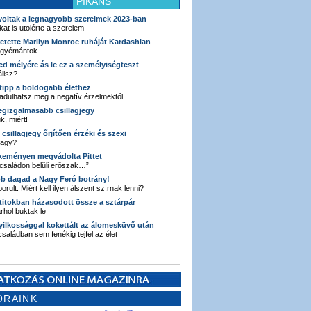
PIKÁNS
 voltak a legnagyobb szerelmek 2023-ban
kat is utolérte a szerelem
retette Marilyn Monroe ruháját Kardashian
 gyémántok
ked mélyére ás le ez a személyiségteszt
llsz?
i tipp a boldogabb élethez
adulhatsz meg a negatív érzelmektől
legizgalmasabb csillagjegy
k, miért!
3 csillagjegy őrjítően érzéki és szexi
vagy?
e keményen megvádolta Pittet
 családon belüli erőszak…”
bb dagad a Nagy Feró botrány!
orult: Miért kell ilyen álszent sz.rnak lenni?
 titokban házasodott össze a sztárpár
hol buktak le
yilkossággal kokettált az álomesküvő után
 családban sem fenékig tejfel az élet
ORAINK