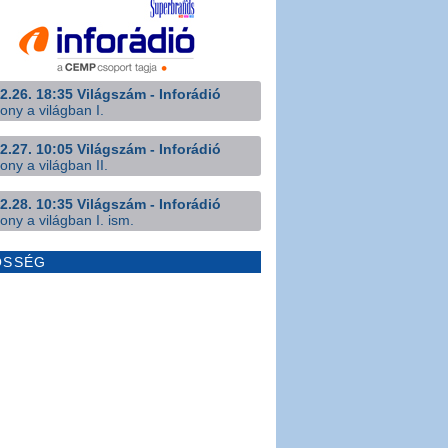
2.26. 18:35 Világszám - Inforádió
ony a világban I.
2.27. 10:05 Világszám - Inforádió
ony a világban II.
2.28. 10:35 Világszám - Inforádió
ony a világban I. ism.
ÖSSÉG