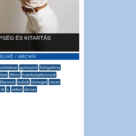
PSÉG ÉS KITARTÁS
ELHŐ / ARCHÍV
zerbiában
gyönyörű
fotógaléria
eket
itthon
hoteltulajdonosok
ilfarmon
bulizik
tömeget
része
rát
ii.
videó
dorian