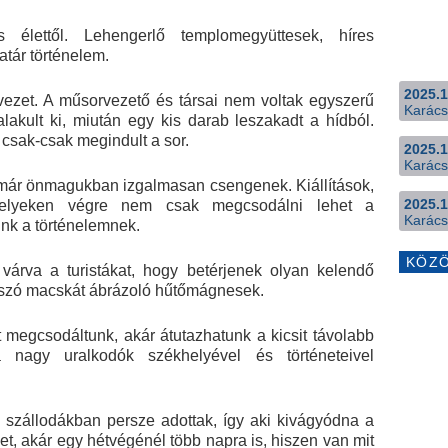
s élettől. Lehengerlő templomegyüttesek, híres
tár történelem.
2025.1
 vezet. A műsorvezető és társai nem voltak egyszerű
Karács
alakult ki, miután egy kis darab leszakadt a hídból.
csak-csak megindult a sor.
2025.1
Karács
 már önmagukban izgalmasan csengenek. Kiállítások,
2025.1
elyeken végre nem csak megcsodálni lehet a
Karács
unk a történelemnek.
KÖZ
várva a turistákat, hogy betérjenek olyan kelendő
lászó macskát ábrázoló hűtőmágnesek.
t megcsodáltunk, akár átutazhatunk a kicsit távolabb
 nagy uralkodók székhelyével és történeteivel
 szállodákban persze adottak, így aki kivágyódna a
et, akár egy hétvégénél több napra is, hiszen van mit