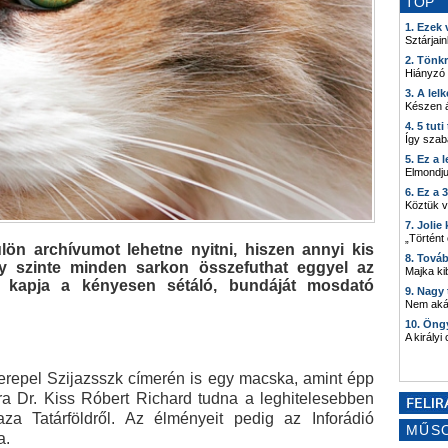
TOP
1. Ezek
Sztárjain
2. Tönk
Hiányzó
3. A lel
Készen á
4. 5 tut
Így szab
5. Ez a 
Elmondju
6. Ez a 
Köztük 
7. Joli
„Történt
ülön archívumot lehetne nyitni, hiszen annyi kis
8. Tová
y szinte minden sarkon összefuthat eggyel az
Majka kib
 kapja a kényesen sétáló, bundáját mosdató
9. Nagy
Nem akár
10. Öng
A királyi
zerepel Szijazsszk címerén is egy macska, amint épp
sra Dr. Kiss Róbert Richard tudna a leghitelesebben
za Tatárföldről. Az élményeit pedig az Inforádió
MŰS
a.