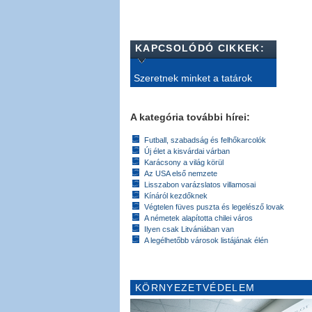
KAPCSOLÓDÓ CIKKEK:
Szeretnek minket a tatárok
A kategória további hírei:
Futball, szabadság és felhőkarcolók
Új élet a kisvárdai várban
Karácsony a világ körül
Az USA első nemzete
Lisszabon varázslatos villamosai
Kínáról kezdőknek
Végtelen füves puszta és legelésző lovak
A németek alapította chilei város
Ilyen csak Litvániában van
A legélhetőbb városok listájának élén
KÖRNYEZETVÉDELEM