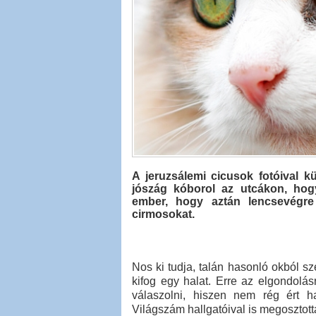
A jeruzsálemi cicusok fotóival k
jószág kóborol az utcákon, hog
ember, hogy aztán lencsevégre
cirmosokat.
Nos ki tudja, talán hasonló okból s
kifog egy halat. Erre az elgondolá
válaszolni, hiszen nem rég ért ha
Világszám hallgatóival is megosztott