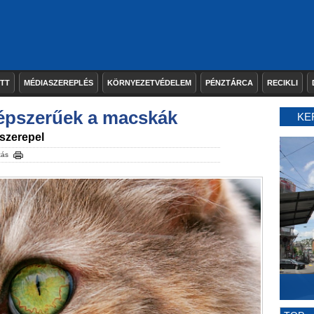
ETT
MÉDIASZEREPLÉS
KÖRNYEZETVÉDELEM
PÉNZTÁRCA
RECIKLI
népszerűek a macskák
KE
szerepel
tás