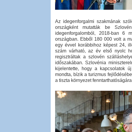
Az idegenforgalmi szakmának szóló
országként mutatták be Szlové
idegenforgalomból, 2018-ban 6 mil
országban. ​Ebből 180 000 volt a m
egy évvel korábbihoz képest 24, il
szám várható, az év első nyolc h
regisztráltak a szlovén szálláshel
időszakában. Szlovénia miniszterel
kijelentette, hogy a kapcsolatok ú
mondta, bízik a turizmus fejlődésébe
a tiszta környezet fenntarthatóságára