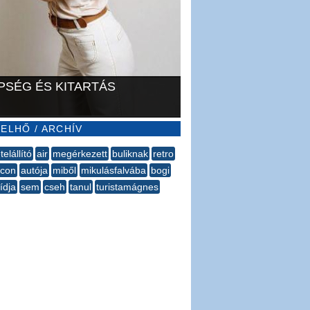
PSÉG ÉS KITARTÁS
ELHŐ / ARCHÍV
telállító
air
megérkezett
buliknak
retro
con
autója
miből
mikulásfalvába
bogi
ídja
sem
cseh
tanul
turistamágnes