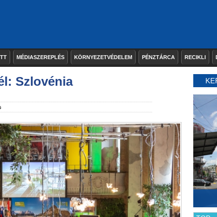
ETT
MÉDIASZEREPLÉS
KÖRNYEZETVÉDELEM
PÉNZTÁRCA
RECIKLI
él: Szlovénia
KE