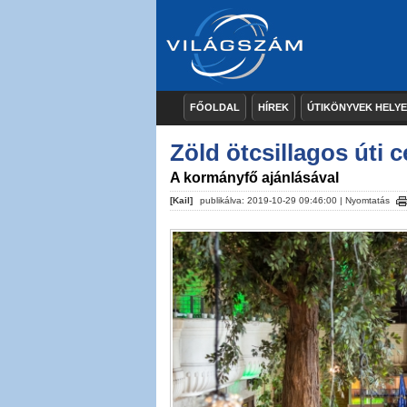
FŐOLDAL
HÍREK
ÚTIKÖNYVEK HELY
Zöld ötcsillagos úti c
A kormányfő ajánlásával
[Kail]
publikálva: 2019-10-29 09:46:00 |
Nyomtatás