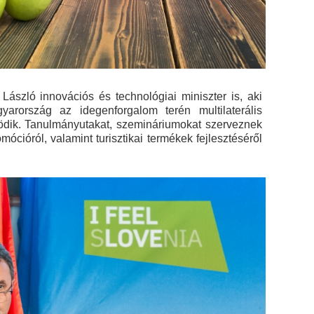
László innovációs és technológiai miniszter is, aki
arország az idegenforgalom terén multilaterális
dik. Tanulmányutakat, szemináriumokat szerveznek
ócióról, valamint turisztikai termékek fejlesztéséről