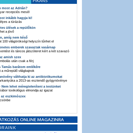
PIKÁNS
an most az Adrián?
yar recepciós mesél
ost inkább hagyja ki!
élyes a túrázás
etes ülések a repülőkön
ehet a jövő
en, amíg nem késő
t 100 világörökségi helyszín tűnhet el
enetes emberek szavaztak vasárnap
entést és táncos játszóteret kért a két szavazó
 az amish szex
ombolás után csak a férj
s Tamás barátom emlékére
 a műrepülő világbajnok
anövény válthatja ki az antibiotikumokat
sarkantyúka a 2013-as esztendő gyógynövénye
 - Nem lehet méregteleníteni a testünket
ábor toxikológus elmondja az igazat
n az eszkimószex
lcsönbe
ORAINK