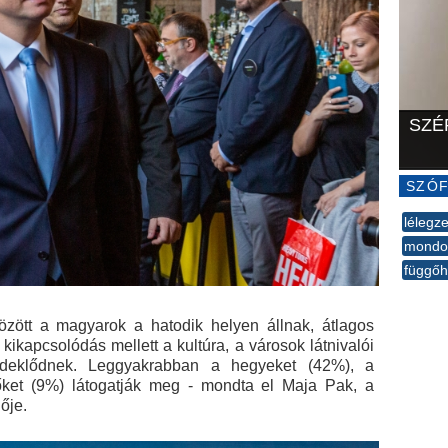
SZÉ
SZÓF
lélegze
mondo
függőh
--
özött a magyarok a hatodik helyen állnak, átlagos
 kikapcsolódás mellett a kultúra, a városok látnivalói
rdeklődnek. Leggyakrabban a hegyeket (42%), a
őket (9%) látogatják meg - mondta el Maja Pak, a
ője.