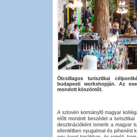
Ötcsillagos turisztikai célpon
budapesti workshopján. Az ese
mondott köszöntőt.
A szlovén kormányfő magyar kollégájá
előtt mondott beszédet a turisztika
desztinációként ismerik a magyar t
ellentétben nyugalmat és pihenést kí
egy évvel korábban, és reméli, hog