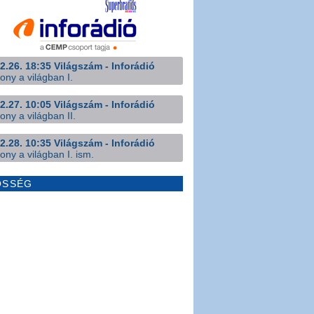
2.26. 18:35 Világszám - Inforádió
ony a világban I.
2.27. 10:05 Világszám - Inforádió
ony a világban II.
2.28. 10:35 Világszám - Inforádió
ony a világban I. ism.
ÖSSÉG