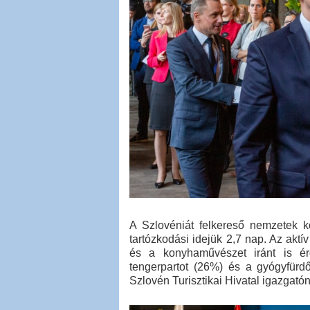
A Szlovéniát felkereső nemzetek k
tartózkodási idejük 2,7 nap. Az aktív
és a konyhaművészet iránt is é
tengerpartot (26%) és a gyógyfürd
Szlovén Turisztikai Hivatal igazgatón