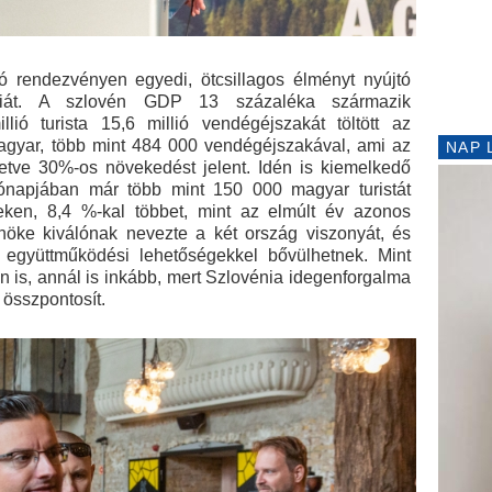
 rendezvényen egyedi, ötcsillagos élményt nyújtó
niát. A szlovén GDP 13 százaléka származik
lió turista 15,6 millió vendégéjszakát töltött az
agyar, több mint 484 000 vendégéjszakával, ami az
NAP 
letve 30%-os növekedést jelent. Idén is kiemelkedő
ónapjában már több mint 150 000 magyar turistát
yeken, 8,4 %-kal többet, mint az elmúlt év azonos
nöke kiválónak nevezte a két ország viszonyát, és
j együttműködési lehetőségekkel bővülhetnek. Mint
n is, annál is inkább, mert Szlovénia idegenforgalma
 összpontosít.