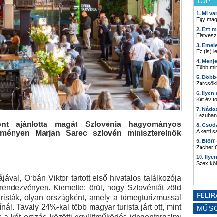
TOP
1. Mi v
Egy mag
2. Ezt m
Életvesz
3. Emel
Ez (is) l
4. Menj
Több min
5. Döbb
Zárcsökk
6. Ilyen
Két év t
7. Náda
Lezuhant
tként ajánlotta magát Szlovénia hagyományos
8. Csod
A kerti 
ményen Marjan Šarec szlovén miniszterelnök
9. Blöff
Zacher G
10. Ilye
Szex kö
val, Orbán Viktor tartott első hivatalos találkozója
i rendezvényen. Kiemelte: örül, hogy Szlovéniát zöld
uristák, olyan országként, amely a tömegturizmussal
nál. Tavaly 24%-kal több magyar turista járt ott, mint
MŰS
y a két ország közötti együttműködés idegenforgalmi