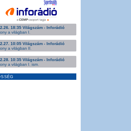
2.26. 18:35 Világszám - Inforádió
ony a világban I.
2.27. 10:05 Világszám - Inforádió
ony a világban II.
2.28. 10:35 Világszám - Inforádió
ony a világban I. ism.
ÖSSÉG