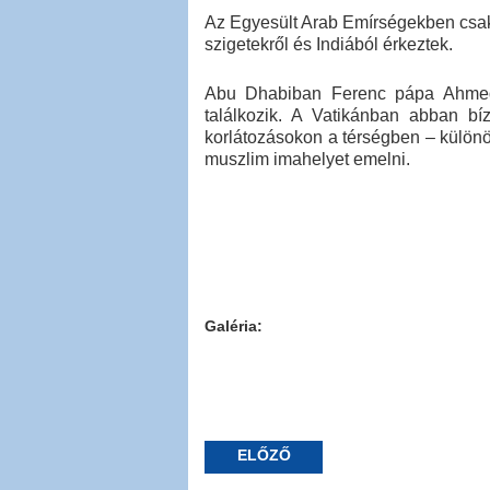
Az Egyesült Arab Emírségekben csakn
szigetekről és Indiából érkeztek.
Abu Dhabiban Ferenc pápa Ahmed a
találkozik. A Vatikánban abban bíz
korlátozásokon a térségben – külön
muszlim imahelyet emelni.
Galéria:
ELŐZŐ