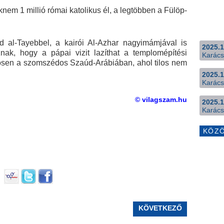
em 1 millió római katolikus él, a legtöbben a Fülöp-
l-Tayebbel, a kairói Al-Azhar nagyimámjával is
2025.1
nak, hogy a pápai vizit lazíthat a templomépítési
Karács
ösen a szomszédos Szaúd-Arábiában, ahol tilos nem
2025.1
Karács
© vilagszam.hu
2025.1
Karács
KÖZ
KÖVETKEZŐ