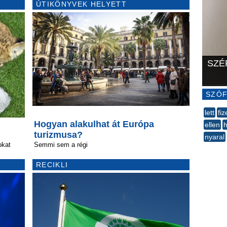
ÚTIKÖNYVEK HELYETT
SZÉ
SZÓF
lett
fiz
Hogyan alakulhat át Európa
ellen
h
turizmusa?
nyaral
okat
Semmi sem a régi
--
RECIKLI