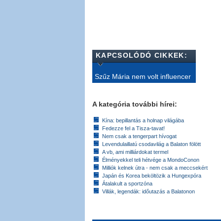
KAPCSOLÓDÓ CIKKEK:
Szűz Mária nem volt influencer
A kategória további hírei:
Kína: bepillantás a holnap világába
Fedezze fel a Tisza-tavat!
Nem csak a tengerpart hívogat
Levendulaillatú csodavilág a Balaton fölött
A vb, ami milliárdokat termel
Élményekkel teli hétvége a MondoConon
Milliók kelnek útra - nem csak a meccsekért
Japán és Korea beköltözik a Hungexpóra
Átalakult a sportzóna
Villák, legendák: időutazás a Balatonon