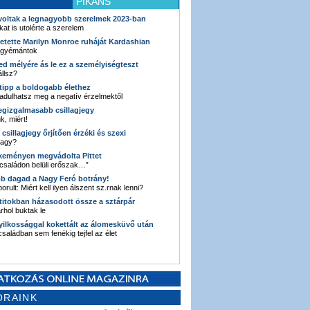
PIKÁNS
 voltak a legnagyobb szerelmek 2023-ban
kat is utolérte a szerelem
retette Marilyn Monroe ruháját Kardashian
 gyémántok
ked mélyére ás le ez a személyiségteszt
llsz?
i tipp a boldogabb élethez
adulhatsz meg a negatív érzelmektől
legizgalmasabb csillagjegy
k, miért!
3 csillagjegy őrjítően érzéki és szexi
vagy?
e keményen megvádolta Pittet
 családon belüli erőszak…”
bb dagad a Nagy Feró botrány!
orult: Miért kell ilyen álszent sz.rnak lenni?
 titokban házasodott össze a sztárpár
hol buktak le
yilkossággal kokettált az álomesküvő után
 családban sem fenékig tejfel az élet
ORAINK