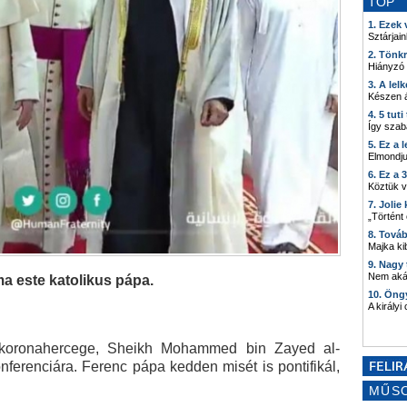
TOP
1. Ezek
Sztárjain
2. Tönk
Hiányzó
3. A lel
Készen á
4. 5 tut
Így szab
5. Ez a 
Elmondju
6. Ez a 
Köztük 
7. Joli
„Történt
8. Tová
Majka kib
9. Nagy
Nem akár
ma este katolikus pápa.
10. Öng
A királyi
 koronahercege, Sheikh Mohammed bin Zayed al-
ferenciára. Ferenc pápa kedden misét is pontifikál,
MŰS