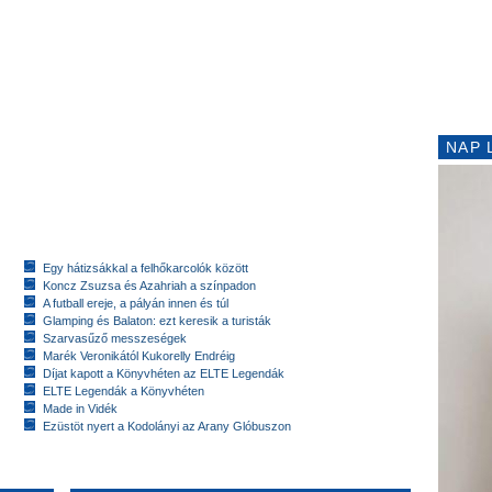
NAP 
Egy hátizsákkal a felhőkarcolók között
Koncz Zsuzsa és Azahriah a színpadon
A futball ereje, a pályán innen és túl
Glamping és Balaton: ezt keresik a turisták
Szarvasűző messzeségek
Marék Veronikától Kukorelly Endréig
Díjat kapott a Könyvhéten az ELTE Legendák
ELTE Legendák a Könyvhéten
Made in Vidék
Ezüstöt nyert a Kodolányi az Arany Glóbuszon