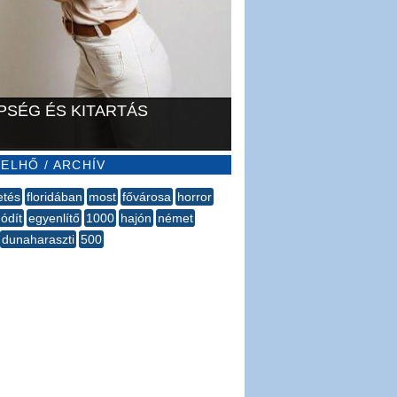
PSÉG ÉS KITARTÁS
ELHŐ / ARCHÍV
etés
floridában
most
fővárosa
horror
ódít
egyenlítő
1000
hajón
német
​dunaharaszti
500