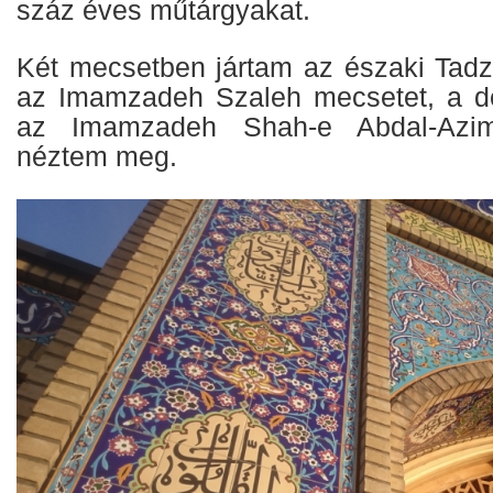
száz éves műtárgyakat.
Két mecsetben jártam az északi Tadz
az Imamzadeh Szaleh mecsetet, a dé
az Imamzadeh Shah-e Abdal-Azim
néztem meg.