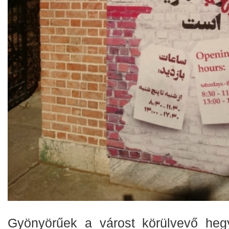
Gyönyörűek a várost körülvevő heg