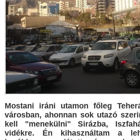
Mostani iráni utamon főleg Teher
városban, ahonnan sok utazó szerin
kell "menekülni" Sirázba, Iszf
vidékre. Én kihasználtam a le