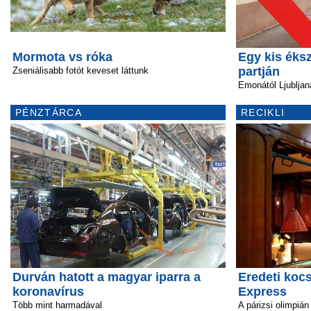
Mormota vs róka
Egy kis éks
partján
Zseniálisabb fotót keveset láttunk
Emonától Ljubljan
PÉNZTÁRCA
RECIKLI
Durván hatott a magyar iparra a
Eredeti kocs
koronavírus
Express
Több mint harmadával
A párizsi olimpián