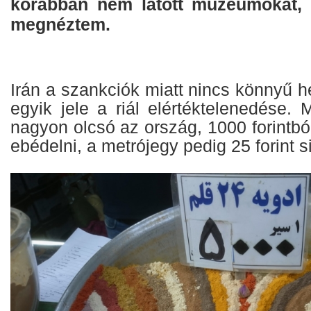
korábban nem látott múzeumokat, 
megnéztem.
Irán a szankciók miatt nincs könnyű 
egyik jele a riál elértéktelenedése. 
nagyon olcsó az ország, 1000 forintbó
ebédelni, a metrójegy pedig 25 forint s