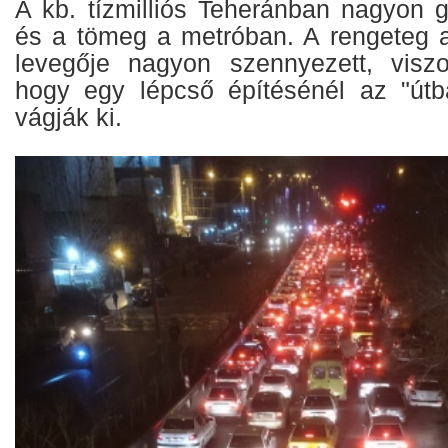
A kb. tízmilliós Teheránban nagyon 
és a tömeg a metróban. A rengeteg a
levegője nagyon szennyezett, viszo
hogy egy lépcső építésénél az "útb
vágják ki.