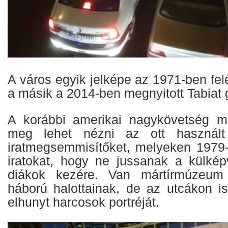
A város egyik jelképe az 1971-ben felé
a másik a 2014-ben megnyitott Tabiat 
A korábbi amerikai nagykövetség má
meg lehet nézni az ott használt 
iratmegsemmisítőket, melyeken 1979-
iratokat, hogy ne jussanak a külképv
diákok kezére. Van mártírmúzeum i
háború halottainak, de az utcákon is
elhunyt harcosok portréját.