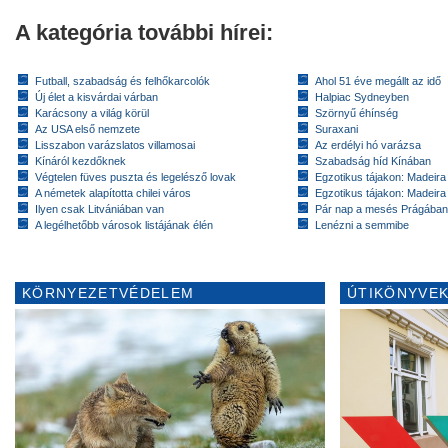
A kategória további hírei:
Futball, szabadság és felhőkarcolók
Ahol 51 éve megállt az idő
Új élet a kisvárdai várban
Halpiac Sydneyben
Karácsony a világ körül
Szörnyű éhínség
Az USA első nemzete
Suraxani
Lisszabon varázslatos villamosai
Az erdélyi hó varázsa
Kínáról kezdőknek
Szabadság híd Kínában
Végtelen füves puszta és legelésző lovak
Egzotikus tájakon: Madeira 
A németek alapította chilei város
Egzotikus tájakon: Madeira 
Ilyen csak Litvániában van
Pár nap a mesés Prágában
A legélhetőbb városok listájának élén
Lenézni a semmibe
KÖRNYEZETVÉDELEM
ÚTIKÖNYVEK