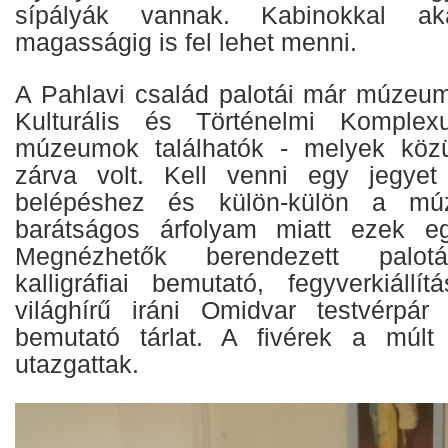
sípályák vannak. Kabinokkal a
magasságig is fel lehet menni.
A Pahlavi család palotái már múzeu
Kulturális és Történelmi Komplex
múzeumok találhatók - melyek köz
zárva volt. Kell venni egy jegyet 
belépéshez és külön-külön a mú
barátságos árfolyam miatt ezek eg
Megnézhetők berendezett paloták,
kalligráfiai bemutató, fegyverkiáll
világhírű iráni Omidvar testvérpár 
bemutató tárlat. A fivérek a múl
utazgattak.