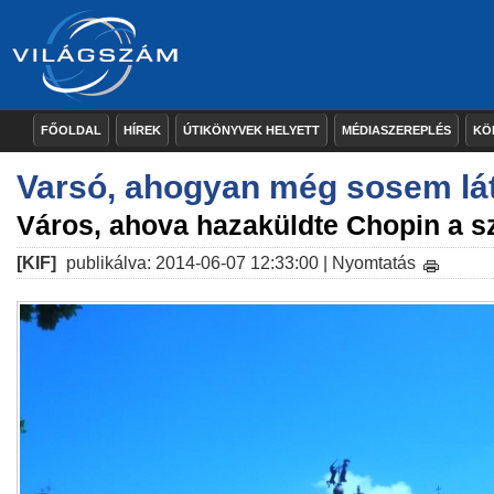
FŐOLDAL
HÍREK
ÚTIKÖNYVEK HELYETT
MÉDIASZEREPLÉS
KÖ
Varsó, ahogyan még sosem látt
Város, ahova hazaküldte Chopin a sz
[KIF]
publikálva: 2014-06-07 12:33:00 |
Nyomtatás