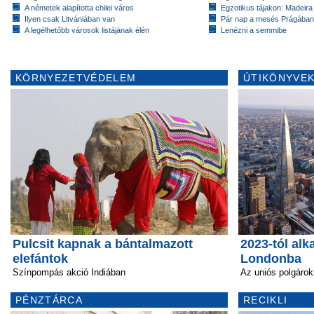
A németek alapította chilei város
Egzotikus tájakon: Madeira 
Ilyen csak Litvániában van
Pár nap a mesés Prágában
A legélhetőbb városok listájának élén
Lenézni a semmibe
KÖRNYEZETVÉDELEM
ÚTIKÖNYVEK
Pulcsit kapnak a bántalmazott
2023-tól alk
elefántok
Londonba
Színpompás akció Indiában
Az uniós polgárok
PÉNZTÁRCA
RECIKLI