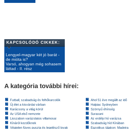
KAPCSOLÓDÓ CIKKEK:
Lengyel-magyar két jó barát -
de mióta is?
Varsó, ahogyan még sohasem
láttad - II. rész
A kategória további hírei:
Futball, szabadság és felhőkarcolók
Ahol 51 éve megállt az idő
Új élet a kisvárdai várban
Halpiac Sydneyben
Karácsony a világ körül
Szörnyű éhínség
Az USA első nemzete
Suraxani
Lisszabon varázslatos villamosai
Az erdélyi hó varázsa
Kínáról kezdőknek
Szabadság híd Kínában
Végtelen füves puszta és legelésző lovak
Egzotikus tájakon: Madeira 