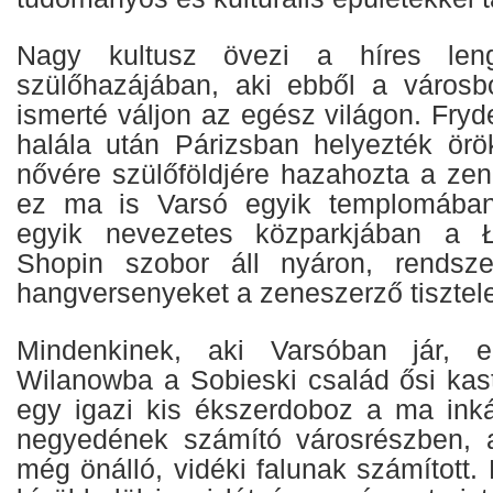
Nagy kultusz övezi a híres leng
szülőhazájában, aki ebből a városbó
ismerté váljon az egész világon. Fryd
halála után Párizsban helyezték ör
nővére szülőföldjére hazahozta a zen
ez ma is Varsó egyik templomában 
egyik nevezetes közparkjában a Ł
Shopin szobor áll nyáron, rendsz
hangversenyeket a zeneszerző tisztele
Mindenkinek, aki Varsóban jár, el
Wilanowba a Sobieski család ősi kast
egy igazi kis ékszerdoboz a ma ink
negyedének számító városrészben, 
még önálló, vidéki falunak számított.