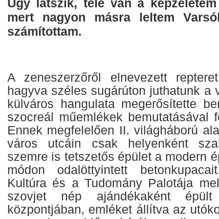
Úgy látszik, tele van a képzeletem 
mert nagyon másra leltem Varsó
számítottam.
A zeneszerzőről elnevezett repter
hagyva széles sugárúton juthatunk a 
külváros hangulata megerősítette b
szocreál műemlékek bemutatásával f
Ennek megfelelően II. világháború alat
város utcáin csak helyenként sza
szemre is tetszetős épület a modern é
módon odalöttyintett betonkupacai
Kultúra és a Tudomány Palotája mel
szovjet nép ajándékaként épü
központjában, emléket állítva az utók