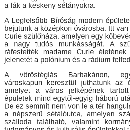
a fák a keskeny sétányokra.
A Legfelsőbb Bíróság modern épülete 
bejutunk a középkori óvárosba. Itt va
Curie szülőháza, amelyen egy kőbevéset
a nagy tudós munkásságát. A szül
ráfestették madame Curie életének
jelenetét a polónium és a rádium felfe
A vöröstéglás Barbakánon, egyf
városkapun keresztül juthatunk az ó
amelyet a város jelképének tartott
épületek mind egytől-egyig háború utá
De ez semmit nem von le a tér hangula
a népszerű sétálóutca, amelyen s
szálloda található, valamint kormány
tudományos és kulturális épületekkel t