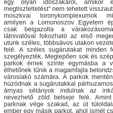
egy olyan időszakáról, amikor 
megtiszteltetést” nem lehetett visszaut
moszkvai toronykomplexumok min
amilyen a Lomonoszov Egyetem épü
csak beigazolta a várakozásoma
látnivalóval fokozható az első mege
utunk széles, többsávos utakon vezete
felé. A széles sugárutakat minden fe
szegélyezték. Meglepően sok és szépe
parkok érnek szinte egymásba a v
élhetőnek tűnik a magamfajta betondz
városlakó számára. A parkok mentén
húzódnak a sugárutakkal párhuzamos
árnyas sétányok indulnak az ink
nevezhető zöld belseje felé. Amint
parknak vége szakad, az út túloldal
ember egy másik parkot, ahol ismét c