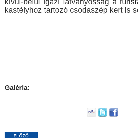
kívül-belül igazi látványosság a turi
kastélyhoz tartozó csodaszép kert is s
Galéria:
ELŐZŐ