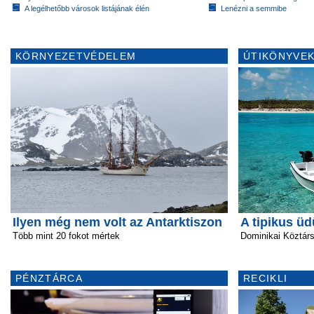
A legélhetőbb városok listájának élén
Lenézni a semmibe
KÖRNYEZETVÉDELEM
ÚTIKÖNYVEK
Ilyen még nem volt az Antarktiszon
A tipikus ü
Több mint 20 fokot mértek
Dominikai Köztár
PÉNZTÁRCA
RECIKLI