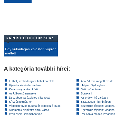
KAPCSOLÓDÓ CIKKEK:
Egy különleges kolostor Sopron
mellett
A kategória további hírei:
Futball, szabadság és felhőkarcolók
Ahol 51 éve megállt az idő
Új élet a kisvárdai várban
Halpiac Sydneyben
Karácsony a világ körül
Szörnyű éhínség
Az USA első nemzete
Suraxani
Lisszabon varázslatos villamosai
Az erdélyi hó varázsa
Kínáról kezdőknek
Szabadság híd Kínában
Végtelen füves puszta és legelésző lovak
Egzotikus tájakon: Madeira 
A németek alapította chilei város
Egzotikus tájakon: Madeira 
Ilyen csak Litvániában van
Pár nap a mesés Prágában