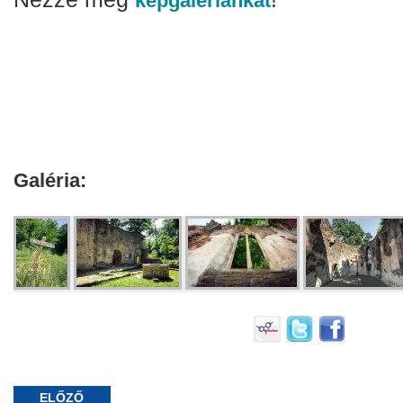
képgalériánkat
Galéria:
ELŐZŐ