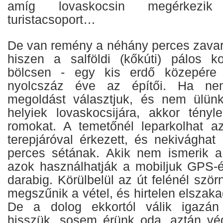
amíg lovaskocsin megérkezi
turistacsoport…
De van remény a néhány perces zavart
hiszen a salföldi (kőkúti) pálos k
bölcsen - egy kis erdő közepére 
nyolcszáz éve az építői. Ha ne
megoldást választjuk, és nem ülünk
helyiek lovaskocsijára, akkor tényl
romokat. A temetőnél leparkolhat 
terepjáróval érkezett, és nekivághat
perces sétának. Akik nem ismerik a t
azok használhatják a mobiljuk GPS-é
darabig. Körülbelül az út felénél ször
megszűnik a vétel, és hirtelen elszaka
De a dolog ekkortól válik igazán
hisszük, sosem érünk oda, aztán vé