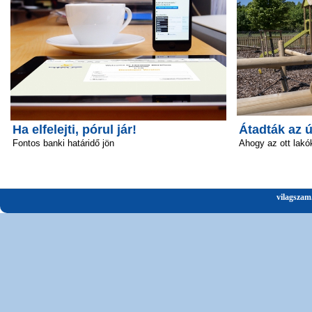
Ha elfelejti, pórul jár!
Átadták az 
Fontos banki határidő jön
Ahogy az ott lakó
vilagszam