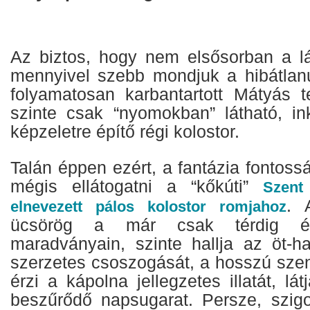
Az biztos, hogy nem elsősorban a lá
mennyivel szebb mondjuk a hibátlanul
folyamatosan karbantartott Mátyás 
szinte csak “nyomokban” látható, i
képzeletre építő régi kolostor.
Talán éppen ezért, a fantázia fontos
mégis ellátogatni a “kőkúti”
Szent
. 
elnevezett pálos kolostor romjahoz
ücsörög a már csak térdig é
maradványain, szinte hallja az öt-ha
szerzetes csoszogását, a hosszú szen
érzi a kápolna jellegzetes illatát, lá
beszűrődő napsugarat. Persze, szig