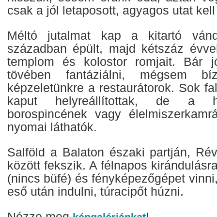
csak a jól letaposott, agyagos utat kell
Méltó jutalmat kap a kitartó vánd
században épült, majd kétszáz évvel
templom és kolostor romjait. Bár 
tövében fantáziálni, mégsem bí
képzeletünkre a restaurátorok. Sok fal
kaput helyreállítottak, de a h
borospincének vagy élelmiszerkam
nyomai láthatók.
Salföld a Balaton északi partján, Rév
között fekszik. A félnapos kirándulásr
(nincs büfé) és fényképezőgépet vinni
eső után indulni, túracipőt húzni.
Nézze meg
!