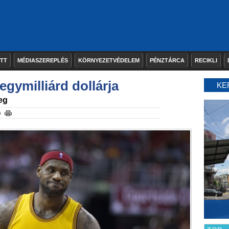
ETT
MÉDIASZEREPLÉS
KÖRNYEZETVÉDELEM
PÉNZTÁRCA
RECIKLI
gymilliárd dollárja
KE
eg
s