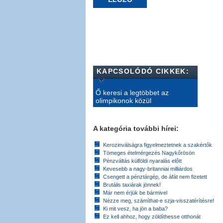
KAPCSOLÓDÓ CIKKEK:
Ő keresi a legtöbbet az
olimpikonok közül
A kategória további hírei:
Kerozinválságra figyelmeztetnek a szakértők
Tömeges ételmérgezés Nagykőrösön
Pénzváltás külföldi nyaralás előtt
Kevesebb a nagy-britanniai milliárdos
Csengett a pénztárgép, de áfát nem fizetett
Brutális taxiárak jönnek!
Már nem érjük be bármivel
Nézze meg, számíthat-e szja-visszatérítésre!
Ki mit vesz, ha jön a baba?
Ez kell ahhoz, hogy zöldíthesse otthonát