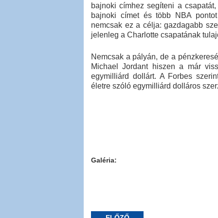
bajnoki címhez segíteni a csapatát,
bajnoki címet és több NBA pontot
nemcsak ez a célja: gazdagabb szere
jelenleg a Charlotte csapatának tul
Nemcsak a pályán, de a pénzkeres
Michael Jordant hiszen a már vis
egymilliárd dollárt. A Forbes szer
életre szóló egymilliárd dolláros sz
Galéria:
ELŐZŐ