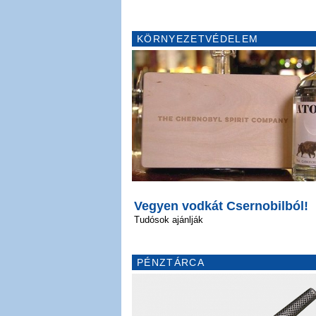
KÖRNYEZETVÉDELEM
Vegyen vodkát Csernobilból!
Tudósok ajánlják
PÉNZTÁRCA