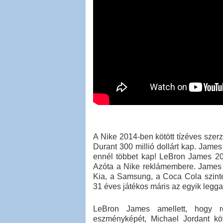
A Nike 2014-ben kötött tízéves sze
Durant 300 millió dollárt kap. Jame
ennél többet kap! LeBron James 200
Azóta a Nike reklámembere. James k
Kia, a Samsung, a Coca Cola szinté
31 éves játékos máris az egyik legg
LeBron James amellett, hogy r
eszményképét, Michael Jordant köv