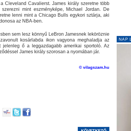
 a Cleveland Cavalierst. James király szeretne több
 szerezni mint eszményképe, Michael Jordan. De
tne lenni mint a Chicago Bulls egykori sztárja, aki
ajdonosa az NBA-ben.
ésben sem lesz könnyű LeBron Jamesnek leköröznie
NAP 
szavonult kosárlabda ikon vagyona meghaladja az
int jelenleg ő a leggazdagabb amerikai sportoló. Az
erződéssel James király szorosan a nyomában jár.
© vilagszam.hu
KÖVETKEZŐ