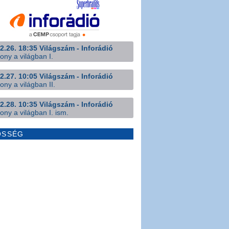
2.26. 18:35 Világszám - Inforádió
ony a világban I.
2.27. 10:05 Világszám - Inforádió
ony a világban II.
2.28. 10:35 Világszám - Inforádió
ony a világban I. ism.
ÖSSÉG