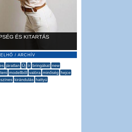
PSÉG ÉS KITARTÁS
ELHŐ / ARCHÍV
es
járatlan
Új
ír
bringákat
new
íteni
modellből
valóra
minőség
hejce
színes
​kirándulás
hattyú