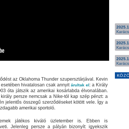
2025.1
Karács
2025.1
Karács
2025.1
Karács
KÖZ
rződést az Oklahoma Thunder szupersztárjával. Kevin
s esetében hivatalosan csak annyit
: a Király
árultak el
3 óta játszik az amerikai kosárlabda élvonalában.
irály persze nemcsak a Nike-tól kap szép pénzt: a
n jelentős összegű szerződéseket kötött vele. Így a
azdagabb amerikai sportoló.
emek játékos kiváló üzletember is. Ebben is
eti. Jelenleg persze a pályán bizonyít: igyekszik