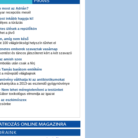
PIKÁNS
an most az Adrián?
yar recepciós mesél
ost inkább hagyja ki!
élyes a túrázás
etes ülések a repülőkön
ehet a jövő
en, amíg nem késő
t 100 világörökségi helyszín tűnhet el
enetes emberek szavaztak vasárnap
entést és táncos játszóteret kért a két szavazó
 az amish szex
ombolás után csak a férj
s Tamás barátom emlékére
 a műrepülő világbajnok
anövény válthatja ki az antibiotikumokat
sarkantyúka a 2013-as esztendő gyógynövénye
 - Nem lehet méregteleníteni a testünket
ábor toxikológus elmondja az igazat
n az eszkimószex
lcsönbe
ORAINK