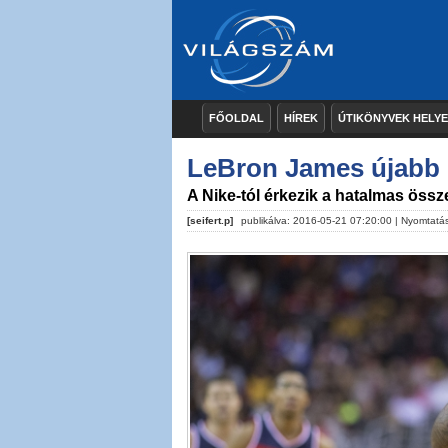
FŐOLDAL
HÍREK
ÚTIKÖNYVEK HELY
LeBron James újabb e
A Nike-tól érkezik a hatalmas össz
[seifert.p]
publikálva: 2016-05-21 07:20:00 |
Nyomtatá