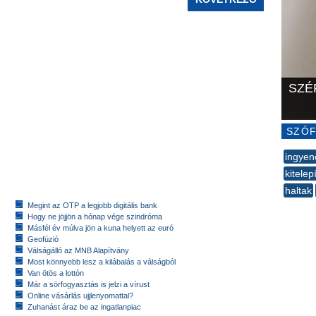
SZÉ
SZÓF
ingyen
kitelep
haltak
--
Megint az OTP a legjobb digitális bank
Hogy ne jöjjön a hónap vége szindróma
Másfél év múlva jön a kuna helyett az euró
Geofúzió
Válságálló az MNB Alapítvány
Most könnyebb lesz a kilábalás a válságból
Van ötös a lottón
Már a sörfogyasztás is jelzi a vírust
Online vásárlás ujjlenyomattal?
Zuhanást áraz be az ingatlanpiac