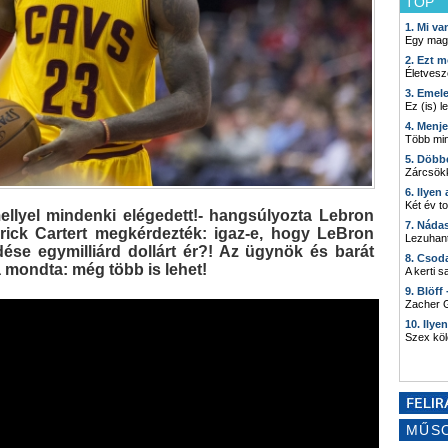
TOP
1. Mi v
Egy mag
2. Ezt m
Életvesz
3. Emel
Ez (is) l
4. Menj
Több min
5. Döbb
Zárcsökk
6. Ilyen
Két év t
ellyel mindenki elégedett!- hangsúlyozta Lebron
7. Náda
ick Cartert megkérdezték: igaz-e, hogy LeBron
Lezuhant
ése egymilliárd dollárt ér?! Az ügynök és barát
8. Csod
 mondta: még több is lehet!
A kerti 
9. Blöff
Zacher G
10. Ilye
Szex kö
MŰS