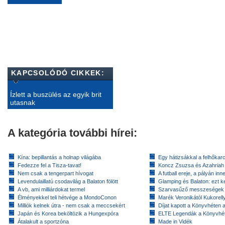
KAPCSOLÓDÓ CIKKEK:
Ízlett a buszülés az egyik brit
utasnak
A kategória további hírei:
Kína: bepillantás a holnap világába
Egy hátizsákkal a felhőkarc
Fedezze fel a Tisza-tavat!
Koncz Zsuzsa és Azahriah
Nem csak a tengerpart hívogat
A futball ereje, a pályán inn
Levendulaillatú csodavilág a Balaton fölött
Glamping és Balaton: ezt ke
A vb, ami milliárdokat termel
Szarvasűző messzeségek
Élményekkel teli hétvége a MondoConon
Marék Veronikától Kukorell
Milliók kelnek útra - nem csak a meccsekért
Díjat kapott a Könyvhéten
Japán és Korea beköltözik a Hungexpóra
ELTE Legendák a Könyvhé
Átalakult a sportzóna
Made in Vidék