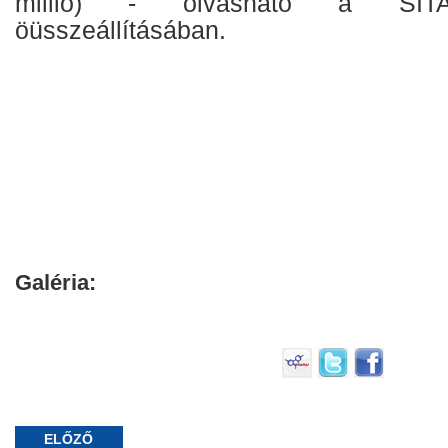
millió) - olvasható a SITA
öüsszeállításában.
Galéria:
ELŐZŐ