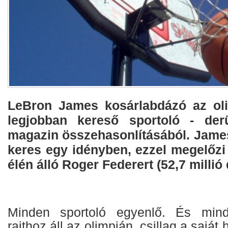
LeBron James kosárlabdázó az oli
legjobban kereső sportoló - der
magazin összehasonlításából. James 
keres egy idényben, ezzel megelőzi 
élén álló Roger Federert (52,7 millió 
Minden sportoló egyenlő. És mind
rajthoz áll az olimpián, csillag a saját