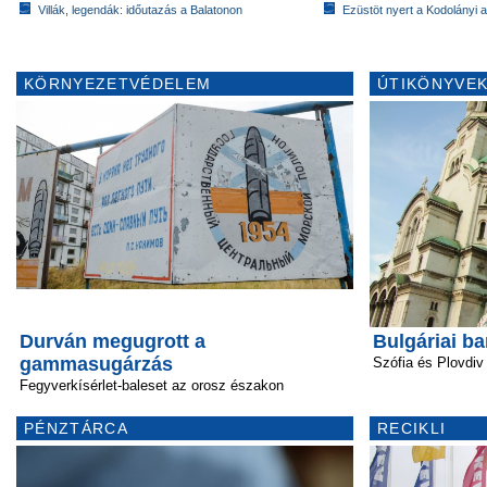
Villák, legendák: időutazás a Balatonon
Ezüstöt nyert a Kodolányi
KÖRNYEZETVÉDELEM
ÚTIKÖNYVEK
Durván megugrott a
Bulgáriai b
gammasugárzás
Szófia és Plovdiv
Fegyverkísérlet-baleset az orosz északon
PÉNZTÁRCA
RECIKLI