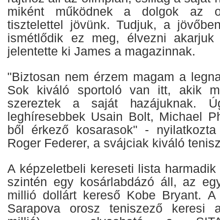
miként működnek a dolgok az ol
tisztelettel jövünk. Tudjuk, a jövőb
ismétlődik ez meg, élvezni akarjuk
jelentette ki James a magazinnak.
"Biztosan nem érzem magam a legnag
Sok kiváló sportoló van itt, akik 
szereztek a saját hazájuknak. 
leghíresebbek Usain Bolt, Michael 
ből érkező kosarasok" - nyilatkozt
Roger Federer, a svájciak kiváló tenis
A képzeletbeli kereseti lista harmadi
szintén egy kosárlabdázó áll, az egy
millió dollárt kereső Kobe Bryant. A
Sarapova orosz teniszező keresi a