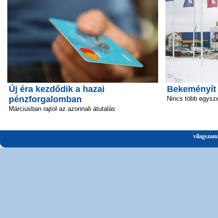
Új éra kezdődik a hazai
Bekeményít
pénzforgalomban
Nincs több egysz
Márciusban rajtol az azonnali átutalás
vilagszam