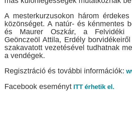
más különlegességek mutatkoznak be 
A mesterkurzusokon három érdekes 
közönséget. A natúr- és kénmentes bo
és Maurer Oszkár, a Felvidéki Zö
Geönczeöl Attila, Erdély borvidékeirő
szakavatott vezetésével tudhatnak m
a vendégek.
Regisztráció és további információk:
ww
Facebook eseményt
ITT érhetik el.