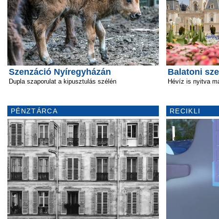
Szenzáció Nyíregyházán
Balatoni sz
Dupla szaporulat a kipusztulás szélén
Hévíz is nyitva m
PÉNZTÁRCA
RECIKLI