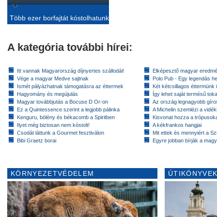
Több ezer borfajtát kóstolhatunk
A kategória további hírei:
Itt vannak Magyarország díjnyertes szállodái!
Elképesztő magyar eredmé
Vége a magyar Medve sajtnak
Polo Pub - Egy legendás h
Ismét pályázhatnak támogatásra az éttermek
Két kétcsillagos éttermünk 
Hagyomány és megújulás
Így lehet saját termésű toka
Magyar továbbjutás a Bocuse D Or-on
Az ország legnagyobb gír
Ez a Quintessence szerint a legjobb pálinka
A Michelin szemlézi a vidék
Kenguru, bölény és békacomb a Spiritben
Kisvonat hozza a trópusok
Ilyet még biztosan nem kóstolt!
A kékfrankos hangjai
Csodát láttunk a Gourmet fesztiválon
Mit ettek és mennyiért a Sz
Bibi Graetz borai
Egyre jobban bírják a magy
KÖRNYEZETVÉDELEM
ÚTIKÖNYVEK