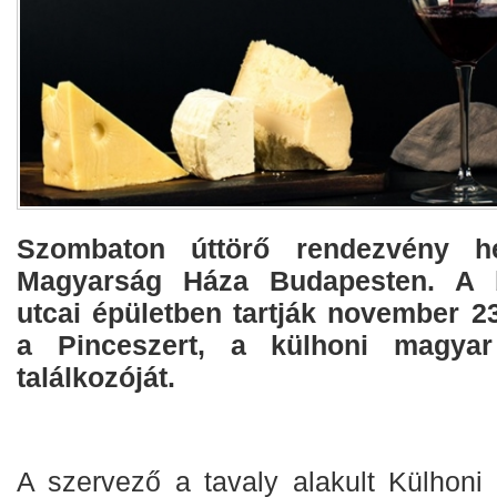
Szombaton úttörő rendezvény he
Magyarság Háza Budapesten. A be
utcai épületben tartják november 23
a Pinceszert, a külhoni magyar
találkozóját.
A szervező a tavaly alakult Külhon