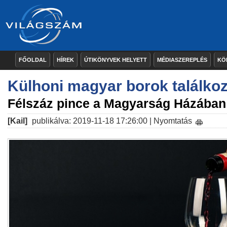
FŐOLDAL
HÍREK
ÚTIKÖNYVEK HELYETT
MÉDIASZEREPLÉS
KÖ
Külhoni magyar borok találko
Félszáz pince a Magyarság Házában
[Kail]
publikálva: 2019-11-18 17:26:00 |
Nyomtatás