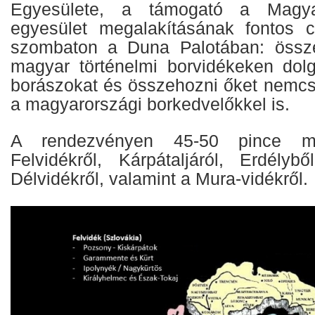
Egyesülete, a támogató a Magy
egyesület megalakításának fontos c
szombaton a Duna Palotában: össze
magyar történelmi borvidékeken dol
borászokat és összehozni őket nemc
a magyarországi borkedvelőkkel is.
A rendezvényen 45-50 pince m
Felvidékről, Kárpátaljáról, Erdélyb
Délvidékről, valamint a Mura-vidékről.