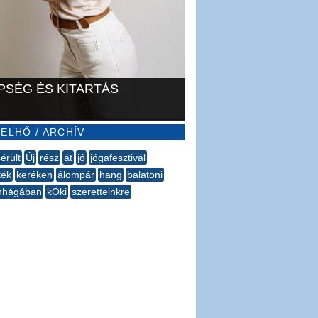
PSÉG ÉS KITARTÁS
ELHŐ / ARCHÍV
érült
Új
rész
át
jó
jógafesztivál
ték
keréken
álompár
hang
balatoni
nhágában
kÖki
szeretteinkre