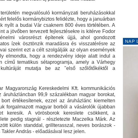
területén megvalósuló kormányzati beruházásokkal
ért felelős kormánybiztos felidézte, hogy a januárban
zak nyílt a budai Vár csaknem 800 éves törtétében. A
int a jövőben tervezett fejlesztésekre is kitérve Fodor
énelmi városrészt építenek újjá, ahol gondozott
NAP 
ozatos ízek ösztönzik maradásra és visszatérésre az
zavai szerint ezt a célt szolgálják az olyan események
ely elmondta, hogy a rendezvény ideje alatt indul a
án című tematikus sétaprogramja, amely a Várhegy
 kultúráját mutatja be az "első szőlőtőkéktől a
ar Magyarország Kereskedelmi Kft. kommunikációs
az áruházláncban 99,9 százalékban magyar borokat,
bort értékesítenek, ezzel az áruházlánc kiemelten
luk forgalmazott magyar borból a vásárolók újabban
t keresik. A vörösborok kereslete csökkent, a
slete pedig stagnál - részletezte Maczelka Márk. Az
zött külön standdal, grillterasszal, neves borászok -
Takler András - előadásával lesz jelen.