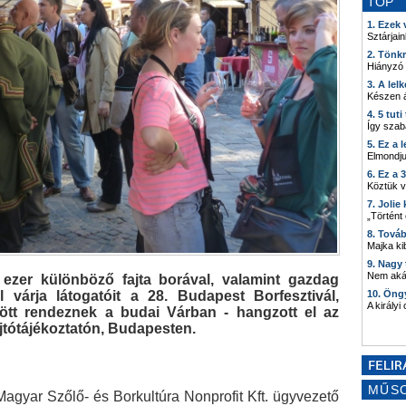
TOP
1. Ezek
Sztárjain
2. Tönk
Hiányzó
3. A lel
Készen á
4. 5 tut
Így szab
5. Ez a 
Elmondju
6. Ez a 
Köztük 
7. Joli
„Történt
8. Tová
Majka kib
9. Nagy
Nem akár
 ezer különböző fajta borával, valamint gazdag
l várja látogatóit a 28. Budapest Borfesztivál,
10. Öng
A királyi
ött rendeznek a budai Várban - hangzott el az
tótájékoztatón, Budapesten.
MŰS
Magyar Szőlő- és Borkultúra Nonprofit Kft. ügyvezető