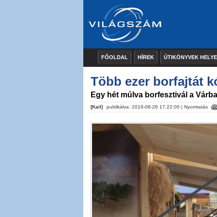
FŐOLDAL
HÍREK
ÚTIKÖNYVEK HELY
Több ezer borfajtát 
Egy hét múlva borfesztivál a Várb
[Kail]
publikálva: 2019-08-28 17:22:00 |
Nyomtatás