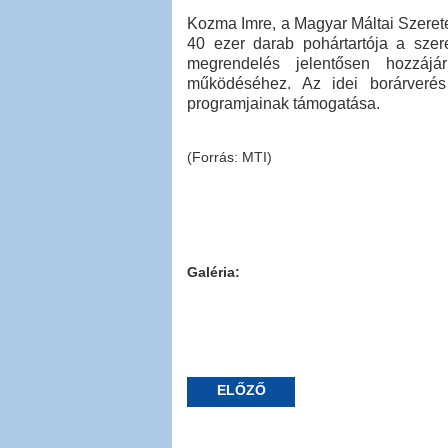
Kozma Imre, a Magyar Máltai Szeretet
40 ezer darab pohártartója a szere
megrendelés jelentősen hozzájá
működéséhez. Az idei borárverés 
programjainak támogatása.
(Forrás: MTI)
Galéria:
ELŐZŐ