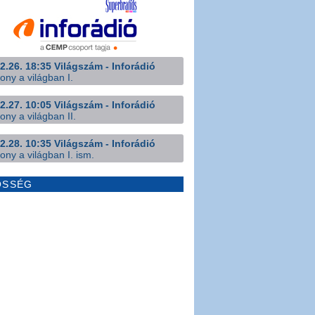
2.26. 18:35 Világszám - Inforádió
ony a világban I.
2.27. 10:05 Világszám - Inforádió
ony a világban II.
2.28. 10:35 Világszám - Inforádió
ony a világban I. ism.
ÖSSÉG