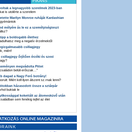
PIKÁNS
 voltak a legnagyobb szerelmek 2023-ban
kat is utolérte a szerelem
retette Marilyn Monroe ruháját Kardashian
 gyémántok
ked mélyére ás le ez a személyiségteszt
llsz?
i tipp a boldogabb élethez
adulhatsz meg a negatív érzelmektől
legizgalmasabb csillagjegy
k, miért!
3 csillagjegy őrjítően érzéki és szexi
vagy?
e keményen megvádolta Pittet
 családon belüli erőszak…”
bb dagad a Nagy Feró botrány!
orult: Miért kell ilyen álszent sz.rnak lenni?
 titokban házasodott össze a sztárpár
hol buktak le
yilkossággal kokettált az álomesküvő után
 családban sem fenékig tejfel az élet
ORAINK