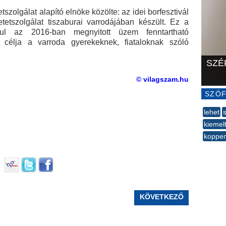
szolgálat alapító elnöke közölte: az idei borfesztivál
tetszolgálat tiszaburai varrodájában készült. Ez a
rul az 2016-ban megnyitott üzem fenntartható
célja a varroda gyerekeknek, fiataloknak szóló
SZÉ
© vilagszam.hu
SZÓF
lehet
s
kiemel
koppe
--
KÖVETKEZŐ