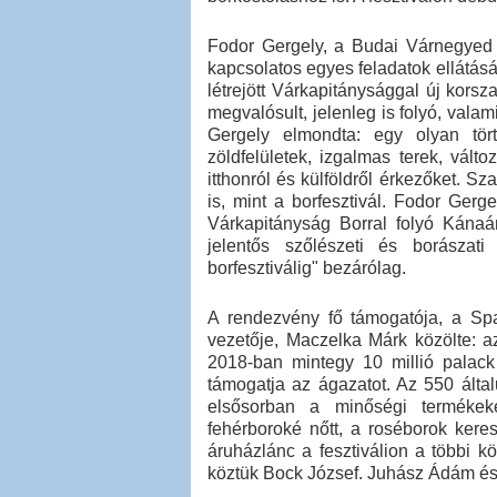
Fodor Gergely, a Budai Várnegyed 
kapcsolatos egyes feladatok ellátásá
létrejött Várkapitánysággal új kors
megvalósult, jelenleg is folyó, valam
Gergely elmondta: egy olyan tört
zöldfelületek, izgalmas terek, vált
itthonról és külföldről érkezőket. S
is, mint a borfesztivál. Fodor Gerg
Várkapitányság Borral folyó Kána
jelentős szőlészeti és borászati
borfesztiválig" bezárólag.
A rendezvény fő támogatója, a Sp
vezetője, Maczelka Márk közölte: 
2018-ban mintegy 10 millió palack 
támogatja az ágazatot. Az 550 álta
elsősorban a minőségi termékeke
fehérboroké nőtt, a roséborok kere
áruházlánc a fesztiválion a többi kö
köztük Bock József. Juhász Ádám és 