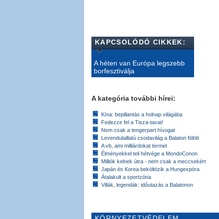
KAPCSOLÓDÓ CIKKEK:
A héten van Európa legszebb
borfesztiválja
A kategória további hírei:
Kína: bepillantás a holnap világába
Fedezze fel a Tisza-tavat!
Nem csak a tengerpart hívogat
Levendulaillatú csodavilág a Balaton fölött
A vb, ami milliárdokat termel
Élményekkel teli hétvége a MondoConon
Milliók kelnek útra - nem csak a meccsekért
Japán és Korea beköltözik a Hungexpóra
Átalakult a sportzóna
Villák, legendák: időutazás a Balatonon
KÖRNYEZETVÉDELEM