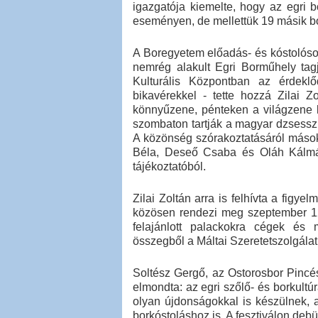
igazgatója kiemelte, hogy az egri 
eseményen, de mellettük 19 másik bor
A Boregyetem előadás- és kóstolósor
nemrég alakult Egri Borműhely ta
Kulturális Központban az érdekl
bikavérekkel - tette hozzá Zilai Z
könnyűzene, pénteken a világzene k
szombaton tartják a magyar dzsessz
A közönség szórakoztatásáról mások 
Béla, Deseő Csaba és Oláh Kálmán
tájékoztatóból.
Zilai Zoltán arra is felhívta a figye
közösen rendezi meg szeptember 12-
felajánlott palackokra cégek és 
összegből a Máltai Szeretetszolgálat
Soltész Gergő, az Ostorosbor Pincés
elmondta: az egri szőlő- és borkultú
olyan újdonságokkal is készülnek, 
borkóstoláshoz is. A fesztiválon debüt