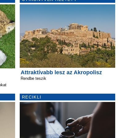
Attraktívabb lesz az Akropolisz
Rendbe teszik
okat
RECIKLI