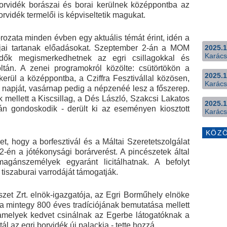
borvidék borászai és borai kerülnek középpontba az
vidék termelői is képviseltetik magukat.
ozata minden évben egy aktuális témát érint, idén a
gjai tartanak előadásokat. Szeptember 2-án a MOM
2025.1
Karács
ődők megismerkedhetnek az egri csillagokkal és
oltán. A zenei programokról közölte: csütörtökön a
2025.1
erül a középpontba, a Cziffra Fesztivállal közösen,
Karács
 napját, vasárnap pedig a népzenéé lesz a főszerep.
mellett a Kiscsillag, a Dés László, Szakcsi Lakatos
2025.1
 gondoskodik - derült ki az eseményen kiosztott
Karács
KÖZ
lmet, hogy a borfesztivál és a Máltai Szeretetszolgálat
én a jótékonysági borárverést. A pincészetek által
magánszemélyek egyaránt licitálhatnak. A befolyt
 tiszaburai varrodáját támogatják.
zet Zrt. elnök-igazgatója, az Egri Borműhely elnöke
ra mintegy 800 éves tradíciójának bemutatása mellett
amelyek kedvet csinálnak az Egerbe látogatóknak a
ál az egri borvidék új palackja - tette hozzá.