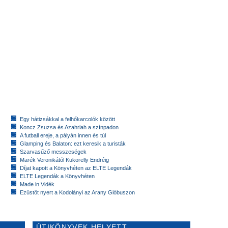
Egy hátizsákkal a felhőkarcolók között
Koncz Zsuzsa és Azahriah a színpadon
A futball ereje, a pályán innen és túl
Glamping és Balaton: ezt keresik a turisták
Szarvasűző messzeségek
Marék Veronikától Kukorelly Endréig
Díjat kapott a Könyvhéten az ELTE Legendák
ELTE Legendák a Könyvhéten
Made in Vidék
Ezüstöt nyert a Kodolányi az Arany Glóbuszon
ÚTIKÖNYVEK HELYETT