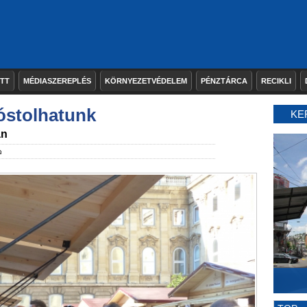
ETT
MÉDIASZEREPLÉS
KÖRNYEZETVÉDELEM
PÉNZTÁRCA
RECIKLI
kóstolhatunk
KE
an