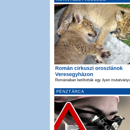
Román cirkuszi oroszlánok
Veresegyházon
Romániában betiltották egy ilyen mutatvány
PÉNZTÁRCA