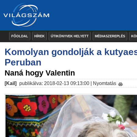
FŐOLDAL
HÍREK
ÚTIKÖNYVEK HELYETT
MÉDIASZEREPLÉS
KÖ
Komolyan gondolják a kutyae
Peruban
Naná hogy Valentin
[Kail]
publikálva: 2018-02-13 09:13:00 |
Nyomtatás