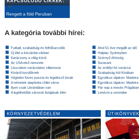
KAPCSOLÓDÓ CIKKEK:
Rengett a föld Peruban
A kategória további hírei:
Futball, szabadság és felhőkarcolók
Ahol 51 éve megállt az idő
Új élet a kisvárdai várban
Halpiac Sydneyben
Karácsony a világ körül
Szörnyű éhínség
Az USA első nemzete
Suraxani
Lisszabon varázslatos villamosai
Az erdélyi hó varázsa
Kínáról kezdőknek
Szabadság híd Kínában
Végtelen füves puszta és legelésző lovak
Egzotikus tájakon: Madeira 
A németek alapította chilei város
Egzotikus tájakon: Madeira 
Ilyen csak Litvániában van
Pár nap a mesés Prágában
A legélhetőbb városok listájának élén
Lenézni a semmibe
KÖRNYEZETVÉDELEM
ÚTIKÖNYVEK