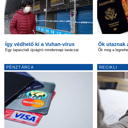
Így védhető ki a Vuhan-vírus
Ők utaznak 
Egy tapasztalt újságíró mindennapi tanácsai
Ők meg a legneh
PÉNZTÁRCA
RECIKLI