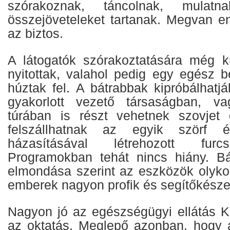
szórakoznak, táncolnak, mulat
összejöveteleket tartanak. Megvan e
az biztos.
A látogatók szórakoztatására még kü
nyitottak, valahol pedig egy egész b
húztak fel. A bátrabbak kipróbálhatj
gyakorlott vezető társaságban, v
túrában is részt vehetnek szovjet 
felszállhatnak az egyik szörf é
házasításával létrehozott furc
Programokban tehát nincs hiány. B
elmondása szerint az eszközök olykor
emberek nagyon profik és segítőkésze
Nagyon jó az egészségügyi ellátás 
az oktatás. Meglepő azonban, hogy 