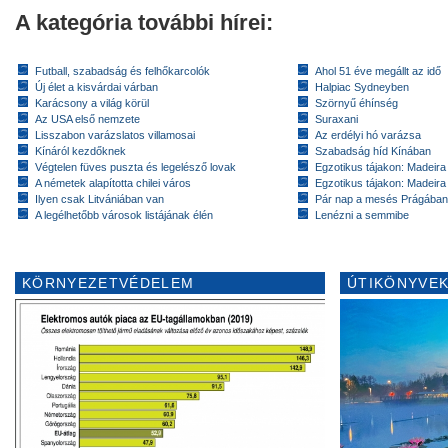
A kategória további hírei:
Futball, szabadság és felhőkarcolók
Ahol 51 éve megállt az idő
Új élet a kisvárdai várban
Halpiac Sydneyben
Karácsony a világ körül
Szörnyű éhínség
Az USA első nemzete
Suraxani
Lisszabon varázslatos villamosai
Az erdélyi hó varázsa
Kínáról kezdőknek
Szabadság híd Kínában
Végtelen füves puszta és legelésző lovak
Egzotikus tájakon: Madeira 
A németek alapította chilei város
Egzotikus tájakon: Madeira 
Ilyen csak Litvániában van
Pár nap a mesés Prágában
A legélhetőbb városok listájának élén
Lenézni a semmibe
KÖRNYEZETVÉDELEM
ÚTIKÖNYVEK