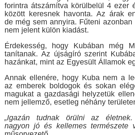
forintra átszámítva körülbelül 4 ezer 
között keresnek havonta. Az árak e
de még sem annyira. Fűteni azonban n
nem jelent külön kiadást.
Érdekesség, hogy Kubában még Mag
tanítanak. Az újságíró szerint Kubáb
hazánkat, mint az Egyesült Államok eg
Annak ellenére, hogy Kuba nem a leg
az emberek boldogok és sokan elég
magukat a gazdasági helyzetük ellen
nem jellemző, esetleg néhány területe
„Igazán tudnak örülni az életnek
nagyon jó és kellemes természete v
műsorvezető.