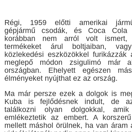
Régi, 1959 előtti amerikai jármű
gépjármű csodák, és Coca Cola 
korábban nem arról volt ismert, 
termékeket árul boltjaiban, va
közlekedési eszközökkel furikázzák
meglepő módon zsigulimó már ak
országban. Ehelyett egészen más,
élményeket nyújthat ez az ország.
Ma már persze ezek a dolgok is meg
Kuba is fejlődésnek indult, de a
találkozni olyan dolgokkal, ami
emlékeztetik az embert. A korszer
mellett máshol örülnek, ha van áram 