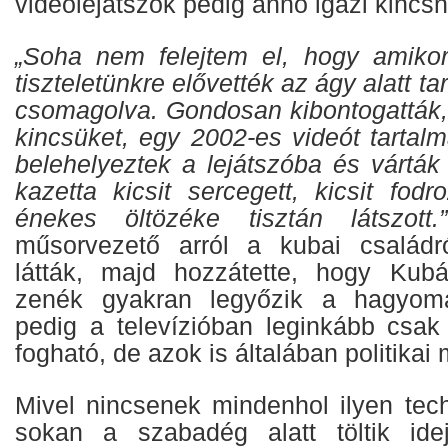
videólejátszók pedig anno igazi kincs
„Soha nem felejtem el, hogy amiko
tiszteletünkre elővették az ágy alatt tar
csomagolva. Gondosan kibontogatták, 
kincsüket, egy 2002-es videót tartal
belehelyeztek a lejátszóba és várták
kazetta kicsit sercegett, kicsit fod
énekes öltözéke tisztán látszott.”
műsorvezető arról a kubai családr
látták, majd hozzátette, hogy Kub
zenék gyakran legyőzik a hagyomá
pedig a televízióban leginkább csak 
fogható, de azok is általában politikai
Mivel nincsenek mindenhol ilyen tech
sokan a szabadég alatt töltik idej