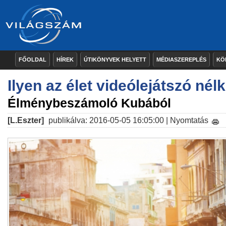
FŐOLDAL
HÍREK
ÚTIKÖNYVEK HELYETT
MÉDIASZEREPLÉS
KÖ
Ilyen az élet videólejátszó né
Élménybeszámoló Kubából
[L.Eszter]
publikálva: 2016-05-05 16:05:00 |
Nyomtatás