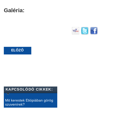
Galéria:
ELŐZŐ
KAPCSOLÓDÓ CIKKEK:
Mit kerestek Etiópiában görög
szuvenírek?