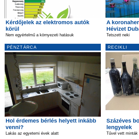
Kérdőjelek az elektromos autók
A koronahe
körül
Hévizet Dub
Nem egyértelmű a környezeti hatásuk
Tetszett neki
PÉNZTÁRCA
RECIKLI
Hol érdemes bérlés helyett inkább
Százéves bo
venni?
lengyelek
Lakás az egyetemi évek alatt
Tűvel vett minták