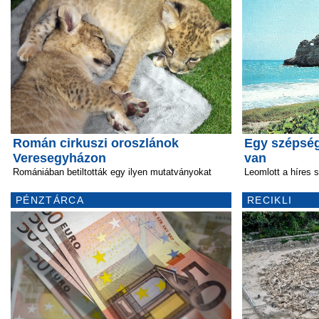
Román cirkuszi oroszlánok
Egy szépség
Veresegyházon
van
Romániában betiltották egy ilyen mutatványokat
Leomlott a híres s
PÉNZTÁRCA
RECIKLI