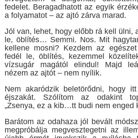
fedelet. Beragadhatott az egyik érzé
a folyamatot – az ajtó zárva marad.
Jól van, lehet, hogy előbb rá kell ülni, a
le, öblítés… Semmi. Nos. Mit hagyta
kellene mosni? Kezdem az egészet el
fedél le, öblítés, kezemmel közelí
vízsugár magától elindul! Majd le
nézem az ajtót – nem nyílik.
Nem akaródzik beletörődni, hogy itt
éjszakát. Szólítom az odakint to
„Zsenya, ez a kib…tt budi nem enged k
Barátom az odahaza jól bevált módsz
megpróbálja megvesztegetni az ille
újabb érmét igyekszik a nyílásba t