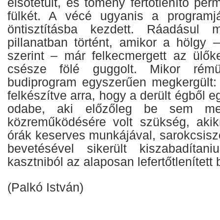
elsötétült, és tömény fertőtlenítő per
fülkét. A vécé ugyanis a programj
öntisztításba kezdett. Ráadásul
pillanatban történt, amikor a hölgy 
szerint – már felkecmergett az ülő
csésze fölé guggolt. Mikor rémül
budiprogram egyszerűen megkergült:
felkészítve arra, hogy a derült égből 
odabe, aki előzőleg be sem me
közreműködésére volt szükség, aki
órák keserves munkájával, sarokcsisz
bevetésével sikerült kiszabadítani
kasztniból az alaposan lefertőtlenített 
(Palkó István)