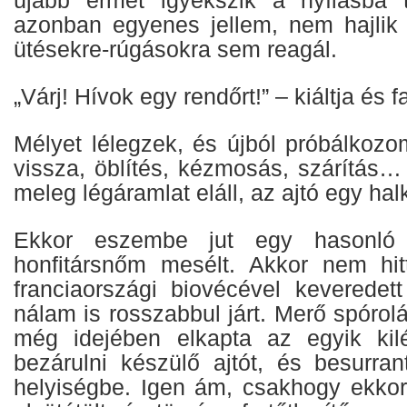
azonban egyenes jellem, nem hajlik 
ütésekre-rúgásokra sem reagál.
„Várj! Hívok egy rendőrt!” – kiáltja és 
Mélyet lélegzek, és újból próbálkozom
vissza, öblítés, kézmosás, szárítás…
meleg légáramlat eláll, az ajtó egy hal
Ekkor eszembe jut egy hasonló 
honfitársnőm mesélt. Akkor nem hi
franciaországi biovécével keveredet
nálam is rosszabbul járt. Merő spórol
még idejében elkapta az egyik kil
bezárulni készülő ajtót, és besurra
helyiségbe. Igen ám, csakhogy ekko