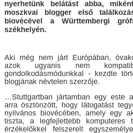
nyerhetünk belátást abba, miké
moszkvai blogger első találkozá
biovécével a Württembergi gróf
székhelyén.
Aki még nem járt Európában, óvako
azok ugyanis nem kompati
gondolkodásmódunkkal - kezdte tört
blogjának névtelen szerzője.
…Stuttgartban jártamban egy este a
arra ösztönzött, hogy látogatást teg
nyilvános biovécében, amely egy akk
tiszta, a legfejlettebb komputeres 
érzékelőkkel felszerelt egyszemély