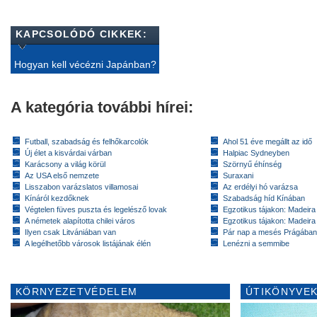
KAPCSOLÓDÓ CIKKEK:
Hogyan kell vécézni Japánban?
A kategória további hírei:
Futball, szabadság és felhőkarcolók
Ahol 51 éve megállt az idő
Új élet a kisvárdai várban
Halpiac Sydneyben
Karácsony a világ körül
Szörnyű éhínség
Az USA első nemzete
Suraxani
Lisszabon varázslatos villamosai
Az erdélyi hó varázsa
Kínáról kezdőknek
Szabadság híd Kínában
Végtelen füves puszta és legelésző lovak
Egzotikus tájakon: Madeira 
A németek alapította chilei város
Egzotikus tájakon: Madeira 
Ilyen csak Litvániában van
Pár nap a mesés Prágában
A legélhetőbb városok listájának élén
Lenézni a semmibe
KÖRNYEZETVÉDELEM
ÚTIKÖNYVEK