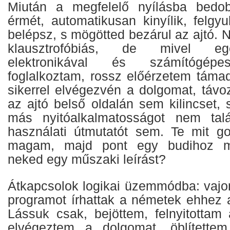
Miután a megfelelő nyílásba bedo
érmét, automatikusan kinyílik, felgy
belépsz, s mögötted bezárul az ajtó.
klausztrofóbiás, de mivel e
elektronikával és számítógépe
foglalkoztam, rossz előérzetem támad
sikerrel elvégezvén a dolgomat, távo
az ajtó belső oldalán sem kilincset
más nyitóalkalmatosságot nem tal
használati útmutatót sem. Te mit go
magam, majd pont egy budihoz me
neked egy műszaki leírást?
Átkapcsolok logikai üzemmódba: vajon
programot írhattak a németek ehhez
Lássuk csak, bejöttem, felnyitottam 
elvégeztem a dolgomat, öblítette