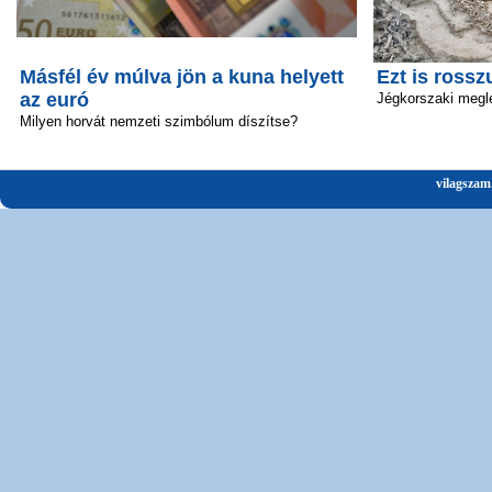
Másfél év múlva jön a kuna helyett
Ezt is rossz
az euró
Jégkorszaki megl
Milyen horvát nemzeti szimbólum díszítse?
vilagszam