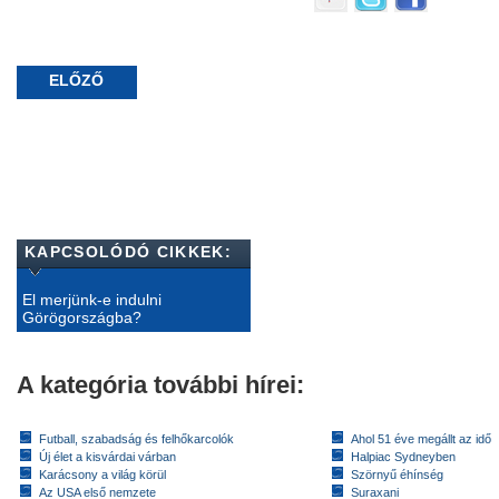
ELŐZŐ
KAPCSOLÓDÓ CIKKEK:
El merjünk-e indulni
Görögországba?
A kategória további hírei:
Futball, szabadság és felhőkarcolók
Ahol 51 éve megállt az idő
Új élet a kisvárdai várban
Halpiac Sydneyben
Karácsony a világ körül
Szörnyű éhínség
Az USA első nemzete
Suraxani