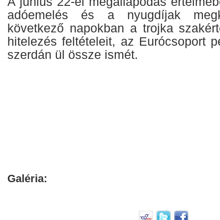
A június 22-ei megállapodás értelmé
adóemelés és a nyugdíjak megku
következő napokban a trojka szakért
hitelezés feltételeit, az Eurócsoport 
szerdán ül össze ismét.
Galéria: