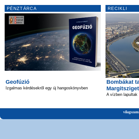
PÉNZTÁRCA
RECIKLI
Geofúzió
Bombákat ta
Margitsziget
Izgalmas kérdésekről egy új hangoskönyvben
A vízben lapultak
vilagszam