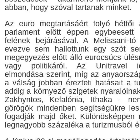
abban, hogy szóval tartanak minket.
Az euro megtartásáért folyó hétfői 
parlament előtt éppen egybeesett 
felének bejárásával. A Melissani-tó 
evezve sem hallottunk egy szót s
megegyezés előtt álló eurocsúcs ülésr
vagy politikáról. Az Unitravel i
elmondása szerint, míg az anyaorszá
a válság jobban érezteti hatásait a tu
addig a környező szigetek nyaralóina
Zakhyntos, Kefalónia, Ithaka – nem
görögök mindenben segítségükre le
fogadják majd őket. Különösképpen 
legnagyobb százaléka a turizmusból é