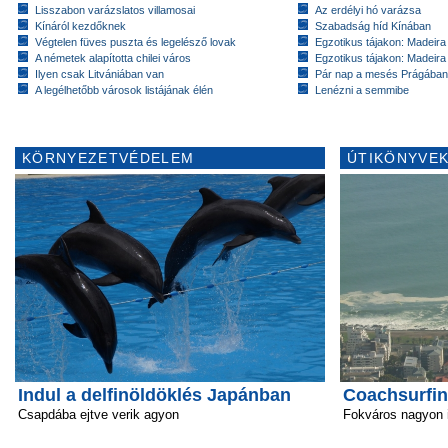
Lisszabon varázslatos villamosai
Az erdélyi hó varázsa
Kínáról kezdőknek
Szabadság híd Kínában
Végtelen füves puszta és legelésző lovak
Egzotikus tájakon: Madeira 
A németek alapította chilei város
Egzotikus tájakon: Madeira 
Ilyen csak Litvániában van
Pár nap a mesés Prágában
A legélhetőbb városok listájának élén
Lenézni a semmibe
KÖRNYEZETVÉDELEM
ÚTIKÖNYVEK
Indul a delfinöldöklés Japánban
Coachsurfin
Csapdába ejtve verik agyon
Fokváros nagyon i