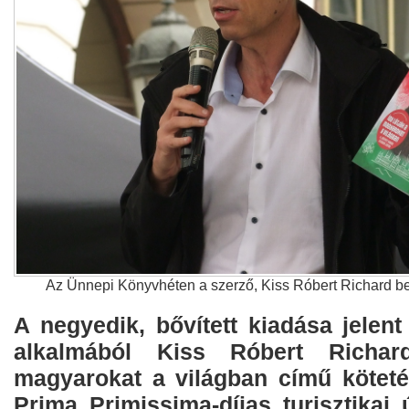
Az Ünnepi Könyvhéten a szerző, Kiss Róbert Richard be
A negyedik, bővített kiadása jelen
alkalmából Kiss Róbert Richar
magyarokat a világban című kötet
Prima Primissima-díjas turisztikai