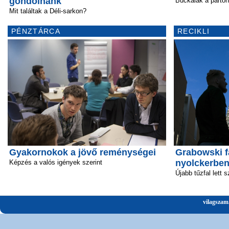
gondolnánk
Buckalak a parton
Mit találtak a Déli-sarkon?
PÉNZTÁRCA
RECIKLI
Gyakornokok a jövő reménységei
Grabowski f
nyolckerbe
Képzés a valós igények szerint
Újabb tűzfal lett 
vilagszam