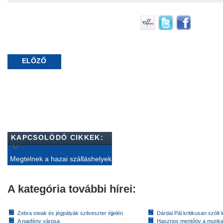
ELŐZŐ
KAPCSOLÓDÓ CIKKEK:
​Megtelnek a hazai szálláshelyek
A kategória további hírei:
Zebra steak és jégpályák szilveszter éjjelén
Dárdai Pál kritikusan szólt 
A napfény városa
Hasznos mentőöv a munkan