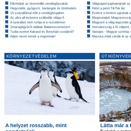
Elérhetjük az ötvenmillió vendégéjszakát
Világnapot kaphatnának az 
Hegyvidék, gyógyvíz, barlangok és történelem
Kitört a pesti TikTok láz
15 százalékkal nőtt a vendégforgalom
Ezekre a hírekre ugranak a 
Az ultra all inclusive szállodák világa II.
Megmutatjuk Magyarország 
A nyaralást nem rontja el a rezsidémon
Magyaré a világ legszebb g
Smaragdgyűrűt találtak Balatonszemesen!
Horvátország a fő célpont,
Tudta ezeket Kakasd és Bonyhád csodáiról?
Vastaps - Magyar színház e
Adjon nevet ennek a majomnak!
Macska miatt zárták le az a
KÖRNYEZETVÉDELEM
ÚTIKÖNYVEK
A helyzet rosszabb, mint
Látta már a 