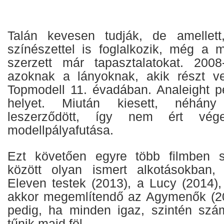
Talán kevesen tudják, de amellett
színészettel is foglalkozik, még a 
szerzett már tapasztalatokat. 2008
azoknak a lányoknak, akik részt ve
Topmodell 11. évadában. Analeight pe
helyet. Miután kiesett, néhány
leszerződött, így nem ért vé
modellpályafutása.
Ezt követően egyre több filmben s
között olyan ismert alkotásokban,
Eleven testek (2013), a Lucy (2014),
akkor megemlítendő az Agymenők (200
pedig, ha minden igaz, szintén szá
tűnik majd föl.