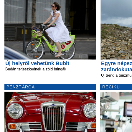
Új helyről vehetünk Bubit
Egyre néps
zarándokut
Budán terjeszkednek a zöld bringák
Új trend a turizm
PÉNZTÁRCA
RECIKLI