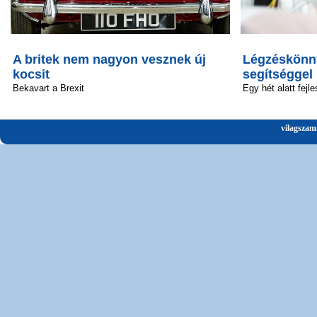
A britek nem nagyon vesznek új
Légzéskönny
kocsit
segítséggel
Bekavart a Brexit
Egy hét alatt fejle
vilagszam