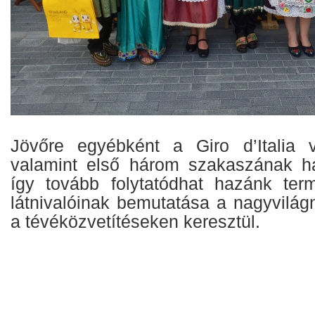
Jövőre egyébként a Giro d’Italia v
valamint első három szakaszának ha
így tovább folytatódhat hazánk term
látnivalóinak bemutatása a nagyvilág
a tévéközvetítéseken keresztül.