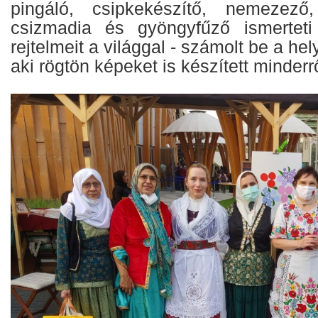
pingáló, csipkekészítő, nemezező
csizmadia és gyöngyfűző ismertet
rejtelmeit a világgal - számolt be a hel
aki rögtön képeket is készített minderrő