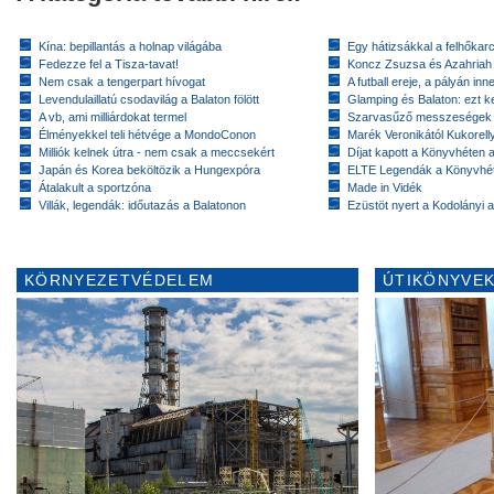
Kína: bepillantás a holnap világába
Egy hátizsákkal a felhőkarc
Fedezze fel a Tisza-tavat!
Koncz Zsuzsa és Azahriah
Nem csak a tengerpart hívogat
A futball ereje, a pályán inn
Levendulaillatú csodavilág a Balaton fölött
Glamping és Balaton: ezt ke
A vb, ami milliárdokat termel
Szarvasűző messzeségek
Élményekkel teli hétvége a MondoConon
Marék Veronikától Kukorell
Milliók kelnek útra - nem csak a meccsekért
Díjat kapott a Könyvhéten
Japán és Korea beköltözik a Hungexpóra
ELTE Legendák a Könyvhé
Átalakult a sportzóna
Made in Vidék
Villák, legendák: időutazás a Balatonon
Ezüstöt nyert a Kodolányi
KÖRNYEZETVÉDELEM
ÚTIKÖNYVEK