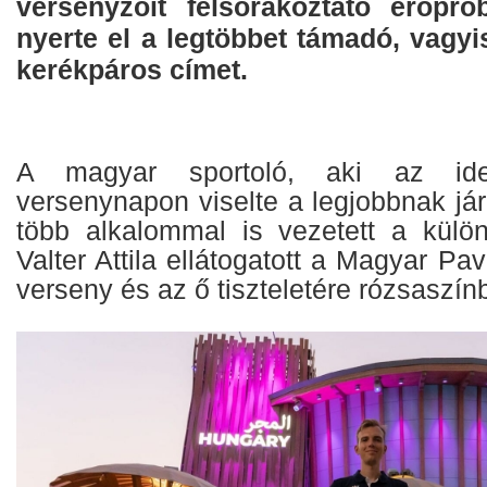
versenyzőit felsorakoztató erőprób
nyerte el a legtöbbet támadó, vagy
kerékpáros címet.
A magyar sportoló, aki az id
versenynapon viselte a legjobbnak járó
több alkalommal is vezetett a külö
Valter Attila ellátogatott a Magyar Pa
verseny és az ő tiszteletére rózsaszínb