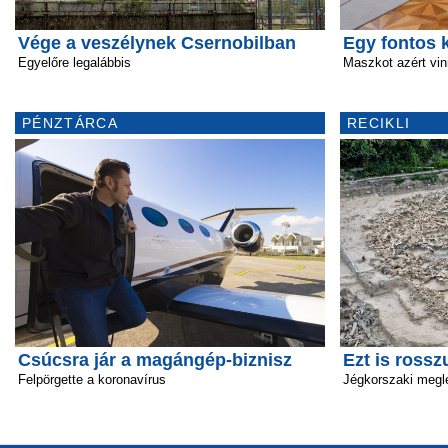
Vége a veszélynek Csernobilban
Egy fontos k
Egyelőre legalábbis
Maszkot azért vinn
PÉNZTÁRCA
RECIKLI
Csúcsra jár a magángép-biznisz
Ezt is rossz
Felpörgette a koronavírus
Jégkorszaki megl