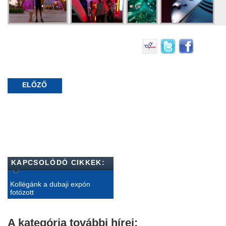
ELŐZŐ
KAPCSOLÓDÓ CIKKEK:
Kollégánk a dubaji expón
fotózott
A kategória további hírei: