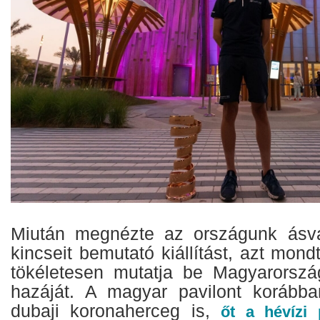
Miután megnézte az országunk ásvá
kincseit bemutató kiállítást, azt mond
tökéletesen mutatja be Magyarorszá
hazáját. A magyar pavilont korábba
dubaji koronaherceg is,
őt a hévízi 