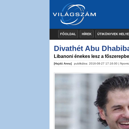
FŐOLDAL
HÍREK
ÚTIKÖNYVEK HELY
Divathét Abu Dhabib
Libanoni énekes lesz a főszerepb
[Hajdú Anna]
publikálva: 2016-08-27 17:16:00 |
Nyomt