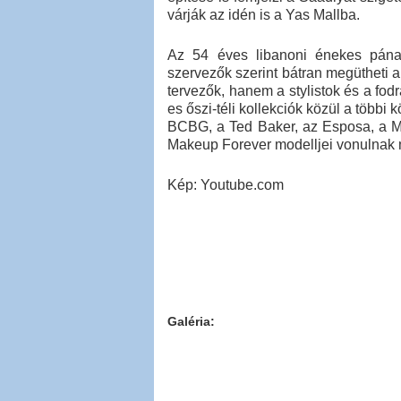
várják az idén is a Yas Mallba.
Az 54 éves libanoni énekes pánar
szervezők szerint bátran megütheti
tervezők, hanem a stylistok és a fod
es őszi-téli kollekciók közül a több
BCBG, a Ted Baker, az Esposa, a Ma
Makeup Forever modelljei vonulnak
Kép: Youtube.com
Galéria: