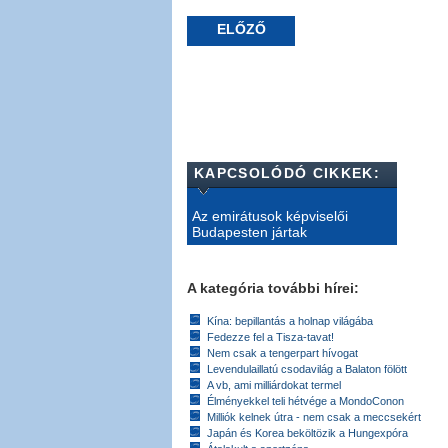
ELŐZŐ
KAPCSOLÓDÓ CIKKEK:
Az emirátusok képviselői
Budapesten jártak
A kategória további hírei:
Kína: bepillantás a holnap világába
Fedezze fel a Tisza-tavat!
Nem csak a tengerpart hívogat
Levendulaillatú csodavilág a Balaton fölött
A vb, ami milliárdokat termel
Élményekkel teli hétvége a MondoConon
Milliók kelnek útra - nem csak a meccsekért
Japán és Korea beköltözik a Hungexpóra