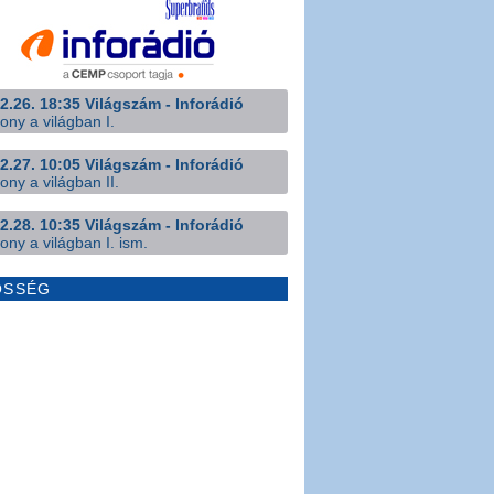
2.26. 18:35 Világszám - Inforádió
ony a világban I.
2.27. 10:05 Világszám - Inforádió
ony a világban II.
2.28. 10:35 Világszám - Inforádió
ony a világban I. ism.
ÖSSÉG