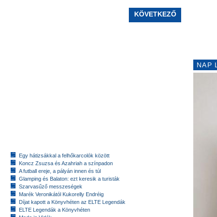
KÖVETKEZŐ
NAP 
Egy hátizsákkal a felhőkarcolók között
Koncz Zsuzsa és Azahriah a színpadon
A futball ereje, a pályán innen és túl
Glamping és Balaton: ezt keresik a turisták
Szarvasűző messzeségek
Marék Veronikától Kukorelly Endréig
Díjat kapott a Könyvhéten az ELTE Legendák
ELTE Legendák a Könyvhéten