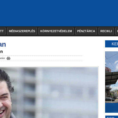
ETT
MÉDIASZEREPLÉS
KÖRNYEZETVÉDELEM
PÉNZTÁRCA
RECIKLI
an
KE
en
atás