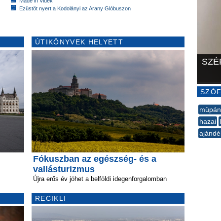
Made in Vidék
Ezüstöt nyert a Kodolányi az Arany Glóbuszon
ÚTIKÖNYVEK HELYETT
SZÉ
SZÓF
müpán
hazai
ajándé
--
Fókuszban az egészség- és a
vallásturizmus
Újra erős év jöhet a belföldi idegenforgalomban
RECIKLI