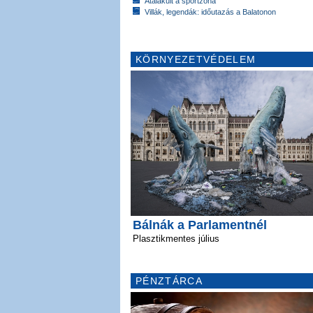
Átalakult a sportzóna
Villák, legendák: időutazás a Balatonon
KÖRNYEZETVÉDELEM
Bálnák a Parlamentnél
Plasztikmentes július
PÉNZTÁRCA