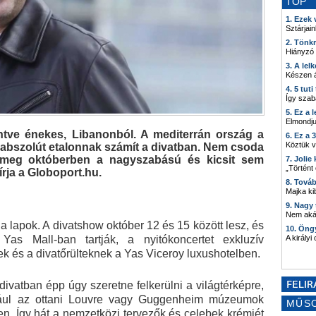
TOP
1. Ezek
Sztárjain
2. Tönk
Hiányzó
3. A lel
Készen á
4. 5 tut
Így szab
5. Ez a 
Elmondju
ntve énekes, Libanonból. A mediterrán ország a
6. Ez a 
Köztük 
 abszolút etalonnak számít a divatban. Nem csoda
 meg októberben a nagyszabású és kicsit sem
7. Joli
„Történt
rja a Globoport.hu.
8. Tová
Majka kib
9. Nagy
Nem akár
a lapok. A divatshow október 12 és 15 között lesz, és
10. Öng
Yas Mall-ban tartják, a nyitókoncertet exkluzív
A királyi
k és a divatőrülteknek a Yas Viceroy luxushotelben.
divatban épp úgy szeretne felkerülni a világtérképre,
ldául az ottani Louvre vagy Guggenheim múzeumok
MŰS
ten. Így hát a nemzetközi tervezők és celebek krémjét