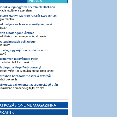
PIKÁNS
 voltak a legnagyobb szerelmek 2023-ban
kat is utolérte a szerelem
retette Marilyn Monroe ruháját Kardashian
 gyémántok
ked mélyére ás le ez a személyiségteszt
llsz?
i tipp a boldogabb élethez
adulhatsz meg a negatív érzelmektől
legizgalmasabb csillagjegy
k, miért!
3 csillagjegy őrjítően érzéki és szexi
vagy?
e keményen megvádolta Pittet
 családon belüli erőszak…”
bb dagad a Nagy Feró botrány!
orult: Miért kell ilyen álszent sz.rnak lenni?
 titokban házasodott össze a sztárpár
hol buktak le
yilkossággal kokettált az álomesküvő után
 családban sem fenékig tejfel az élet
ORAINK