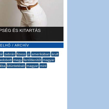
PSÉG ÉS KITARTÁS
ELHŐ / ARCHÍV
ál
zebrán
fizess
jó
amerikában
árult
ledobott
megy
fertőtlenítőt
magyar
kba
kitüntetését
magyar
mint