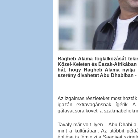
Ragheb Alama foglalkozását teki
Közel-Keleten és Észak-Afrikában
hát, hogy Ragheb Alama nyitja
szerény divahetet Abu Dhabiban - í
Az izgalmas részleteket most hozták 
igazán extravagánsnak ígérik. A 
gálavacsora követi a szakmabeliekne
Tavaly már volt ilyen – Abu Dhabi a 
mint a kultúrában. Az utóbbit pé
építése is fémjelzi a Saadiyat szige