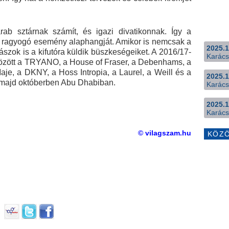
ab sztárnak számít, és igazi divatikonnak. Így a
 a ragyogó esemény alaphangját. Amikor is nemcsak a
2025.1
rászok is a kifutóra küldik büszkeségeiket. A 2016/17-
Karács
i között a TRYANO, a House of Fraser, a Debenhams, a
je, a DKNY, a Hoss Intropia, a Laurel, a Weill és a
2025.1
 majd októberben Abu Dhabiban.
Karács
2025.1
Karács
© vilagszam.hu
KÖZ