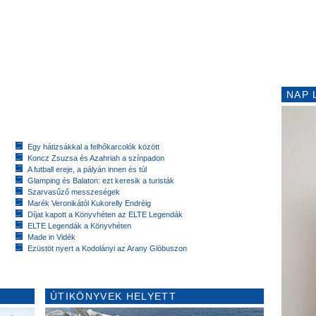
NAP 
Egy hátizsákkal a felhőkarcolók között
Koncz Zsuzsa és Azahriah a színpadon
A futball ereje, a pályán innen és túl
Glamping és Balaton: ezt keresik a turisták
Szarvasűző messzeségek
Marék Veronikától Kukorelly Endréig
Díjat kapott a Könyvhéten az ELTE Legendák
ELTE Legendák a Könyvhéten
Made in Vidék
Ezüstöt nyert a Kodolányi az Arany Glóbuszon
ÚTIKÖNYVEK HELYETT