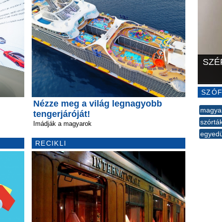
SZÉ
SZÓF
Nézze meg a világ legnagyobb
magya
tengerjáróját!
szórtá
Imádják a magyarok
egyedü
RECIKLI
--