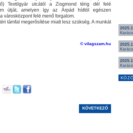
) Textilgyár utcától a Zisgmond térig dél felé
lem útját, amelyen így az Árpád hídtól egészen
 a városközpont felé menő forgalom.
téri támfal megerősítése miatt lesz szükség. A munkát
2025.1
Karács
© vilagszam.hu
2025.1
Karács
2025.1
Karács
KÖZ
KÖVETKEZŐ