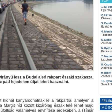
TOP
1. Mi v
Egy mag
2. Ezt m
Életvesz
3. Emel
Ez (is) l
4. Menj
Több min
5. Döbb
Zárcsökk
6. Ilyen
Két év t
7. Náda
Lezuhant
8. Csod
A kerti 
9. Blöff
Zacher G
yirányú lesz a Budai alsó rakpart északi szakasza.
 Árpád fejedelem útját lehet használni.
10. Ilye
Szex kö
t hídnál kanyarodhatnak le a rakpartra, amelyen a
a Margit híd között kizárólag észak felé lehet majd
MŰS
zsúfoltság valamelyes enyhítése érdekében, a (Tímár