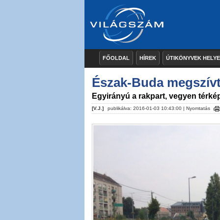
FŐOLDAL
HÍREK
ÚTIKÖNYVEK HELY
Észak-Buda megszív
Egyirányú a rakpart, vegyen térkép
[V.J.]
publikálva: 2016-01-03 10:43:00 |
Nyomtatás