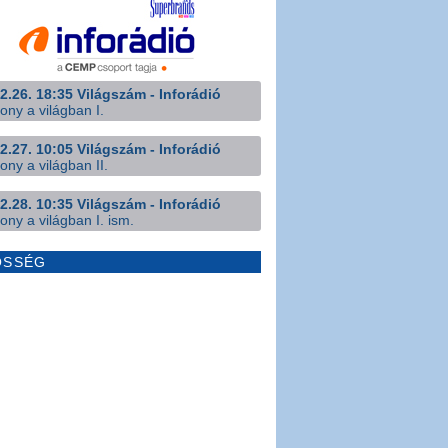
2.26. 18:35 Világszám - Inforádió
ony a világban I.
2.27. 10:05 Világszám - Inforádió
ony a világban II.
2.28. 10:35 Világszám - Inforádió
ony a világban I. ism.
ÖSSÉG