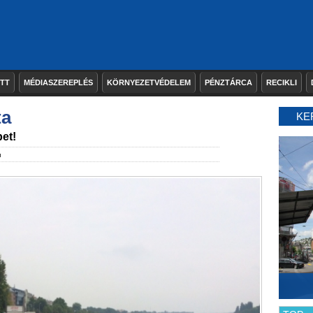
ETT
MÉDIASZEREPLÉS
KÖRNYEZETVÉDELEM
PÉNZTÁRCA
RECIKLI
ta
KE
et!