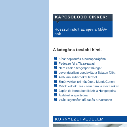
KAPCSOLÓDÓ CIKKEK:
Rosszul indult az újév a MÁV-
nak
A kategória további hírei:
Kína: bepillantás a holnap világába
Fedezze fel a Tisza-tavat!
Nem csak a tengerpart hívogat
Levendulaillatú csodavilág a Balaton fölött
A vb, ami milliárdokat termel
Élményekkel teli hétvége a MondoConon
Milliók kelnek útra - nem csak a meccsekért
Japán és Korea beköltözik a Hungexpóra
Átalakult a sportzóna
Villák, legendák: időutazás a Balatonon
KÖRNYEZETVÉDELEM