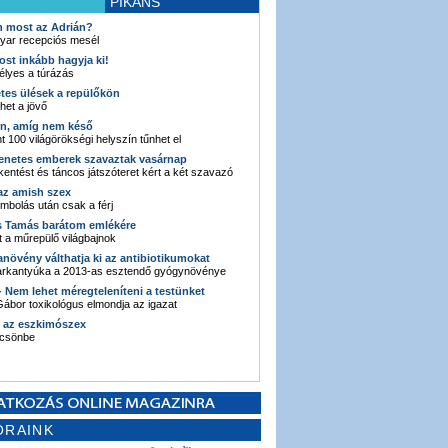
PIKÁNS
an most az Adrián?
yar recepciós mesél
ost inkább hagyja ki!
élyes a túrázás
etes ülések a repülőkön
ehet a jövő
en, amíg nem késő
t 100 világörökségi helyszín tűnhet el
enetes emberek szavaztak vasárnap
entést és táncos játszóteret kért a két szavazó
 az amish szex
ombolás után csak a férj
s Tamás barátom emlékére
 a műrepülő világbajnok
anövény válthatja ki az antibiotikumokat
sarkantyúka a 2013-as esztendő gyógynövénye
 - Nem lehet méregteleníteni a testünket
ábor toxikológus elmondja az igazat
n az eszkimószex
lcsönbe
ORAINK