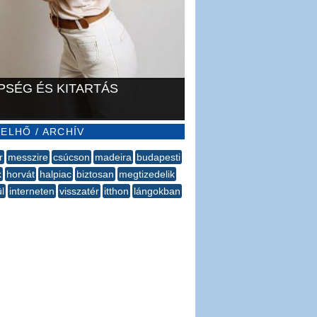
PSÉG ÉS KITARTÁS
ELHŐ / ARCHÍV
r
messzire
csúcson
madeira
budapesti
k
horvát
halpiac
biztosan
megtizedelik
l
interneten
visszatér
itthon
lángokban