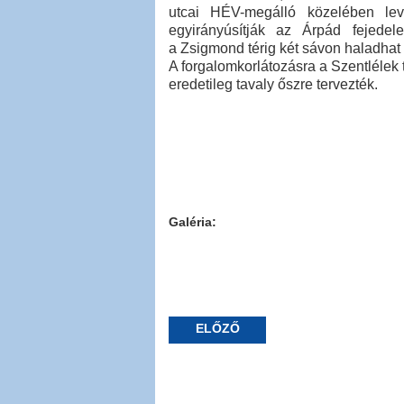
utcai HÉV-megálló közelében levő
egyirányúsítják az Árpád fejede
a Zsigmond térig két sávon haladhat
A forgalomkorlátozásra a Szentlélek 
eredetileg tavaly őszre tervezték.
Galéria:
ELŐZŐ