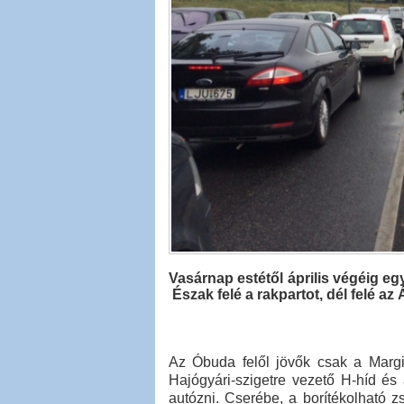
Vasárnap estétől április végéig eg
Észak felé a rakpartot, dél felé az
Az Óbuda felől jövők csak a Margi
Hajógyári-szigetre vezető H-híd és 
autózni. Cserébe, a borítékolható 