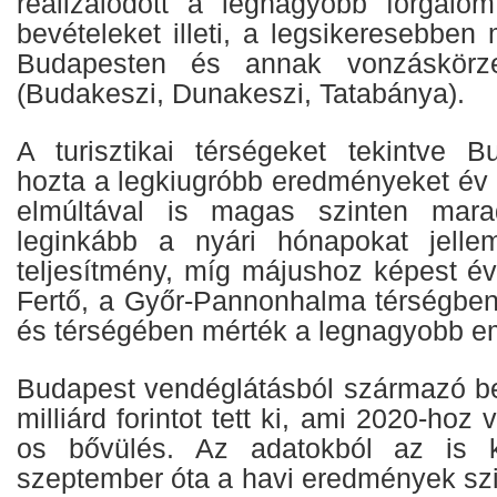
realizálódott a legnagyobb forgalo
bevételeket illeti, a legsikeresebbe
Budapesten és annak vonzáskörzet
(Budakeszi, Dunakeszi, Tatabánya).
A turisztikai térségeket tekintve 
hozta a legkiugróbb eredményeket év 
elmúltával is magas szinten mara
leginkább a nyári hónapokat jelle
teljesítmény, míg májushoz képest é
Fertő, a Győr-Pannonhalma térségben,
és térségében mérték a legnagyobb e
Budapest vendéglátásból származó be
milliárd forintot tett ki, ami 2020-hoz
os bővülés. Az adatokból az is ki
szeptember óta a havi eredmények s