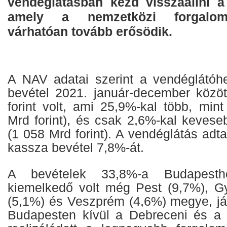
vendéglátásban kezd visszaállni a 
amely a nemzetközi forgalom
várhatóan tovább erősödik.
A NAV adatai szerint a vendéglátóh
bevétel 2021. január-december között
forint volt, ami 25,9%-kal több, min
Mrd forint), és csak 2,6%-kal kevese
(1 058 Mrd forint). A vendéglátás adt
kassza bevétel 7,8%-át.
A bevételek 33,8%-a Budapesth
kiemelkedő volt még Pest (9,7%), G
(5,1%) és Veszprém (4,6%) megye, jár
Budapesten kívül a Debreceni és a 