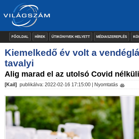
FŐOLDAL
HÍREK
ÚTIKÖNYVEK HELYETT
MÉDIASZEREPLÉS
KÖ
Kiemelkedő év volt a vendégl
tavalyi
Alig marad el az utolsó Covid nélküli
[Kail]
publikálva: 2022-02-16 17:15:00 |
Nyomtatás