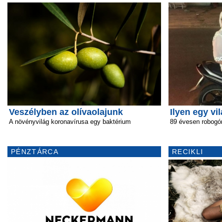
Veszélyben az olívaolajunk
Ilyen egy vi
A növényvilág koronavírusa egy baktérium
89 évesen robogó
PÉNZTÁRCA
RECIKLI