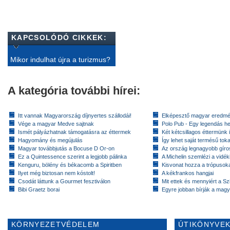
KAPCSOLÓDÓ CIKKEK:
Mikor indulhat újra a turizmus?
A kategória további hírei:
Itt vannak Magyarország díjnyertes szállodái!
Elképesztő magyar eredmé
Vége a magyar Medve sajtnak
Polo Pub - Egy legendás h
Ismét pályázhatnak támogatásra az éttermek
Két kétcsillagos éttermünk 
Hagyomány és megújulás
Így lehet saját termésű toka
Magyar továbbjutás a Bocuse D Or-on
Az ország legnagyobb gír
Ez a Quintessence szerint a legjobb pálinka
A Michelin szemlézi a vidék
Kenguru, bölény és békacomb a Spiritben
Kisvonat hozza a trópusok
Ilyet még biztosan nem kóstolt!
A kékfrankos hangjai
Csodát láttunk a Gourmet fesztiválon
Mit ettek és mennyiért a Sz
Bibi Graetz borai
Egyre jobban bírják a magy
KÖRNYEZETVÉDELEM
ÚTIKÖNYVEK