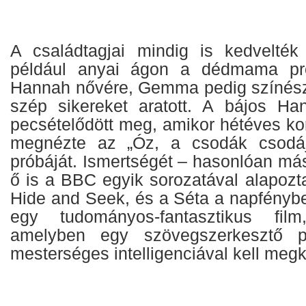
A családtagjai mindig is kedvelték
például anyai ágon a dédmama pro
Hannah nővére, Gemma pedig színész,
szép sikereket aratott. A bájos Ha
pecsételődött meg, amikor hétéves ko
megnézte az „Óz, a csodák csodáj
próbáját. Ismertségét – hasonlóan más
ő is a BBC egyik sorozatával alapozt
Hide and Seek, és a Séta a napfénybe
egy tudományos-fantasztikus film
amelyben egy szövegszerkesztő pr
mesterséges intelligenciával kell meg