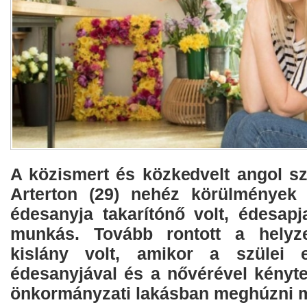
A közismert és közkedvelt angol s
Arterton (29) nehéz körülmények 
édesanyja takarítónő volt, édesapj
munkás. Tovább rontott a helyz
kislány volt, amikor a szülei e
édesanyjával és a nővérével kényte
önkormányzati lakásban meghúzni 