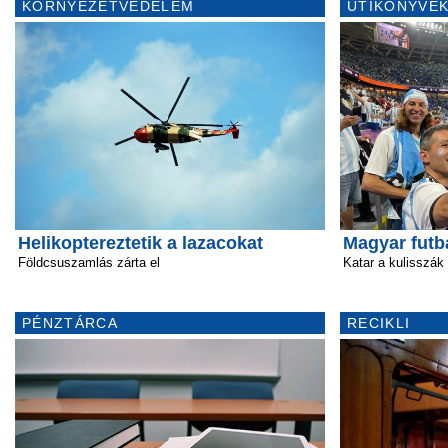
KÖRNYEZETVÉDELEM
ÚTIKÖNYVEK
Helikoptereztetik a lazacokat
Magyar futb
Földcsuszamlás zárta el
Katar a kulisszák
PÉNZTÁRCA
RECIKLI