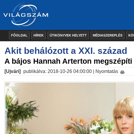
FŐOLDAL
HÍREK
ÚTIKÖNYVEK HELYETT
MÉDIASZEREPLÉS
KÖ
Akit behálózott a XXI. század
A bájos Hannah Arterton megszépíti a
[Ujvári]
publikálva: 2018-10-26 04:00:00 |
Nyomtatás