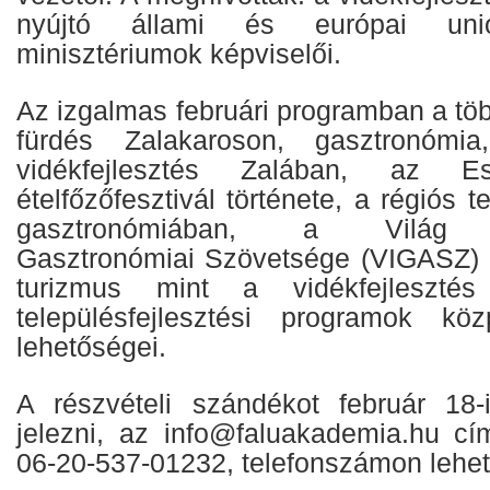
nyújtó állami és európai unió
minisztériumok képviselői.
Az izgalmas februári programban a töb
fürdés Zalakaroson, gasztronómia,
vidékfejlesztés Zalában, az Es
ételfőzőfesztivál története, a régiós 
gasztronómiában, a Világ 
Gasztronómiai Szövetsége (VIGASZ) 
turizmus mint a vidékfejleszté
településfejlesztési programok köz
lehetőségei.
A részvételi szándékot február 18-
jelezni, az info@faluakademia.hu cí
06-20-537-01232, telefonszámon lehet