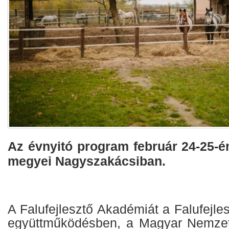
Az évnyitó program február 24-25-é
megyei Nagyszakácsiban.
A Falufejlesztő Akadémiát a Falufejle
együttműködésben, a Magyar Nemzeti