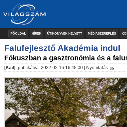
FŐOLDAL
HÍREK
ÚTIKÖNYVEK HELYETT
MÉDIASZEREPLÉS
KÖ
Falufejlesztő Akadémia indul
Fókuszban a gasztronómia és a falu
[Kail]
publikálva: 2022-02-16 16:48:00 |
Nyomtatás