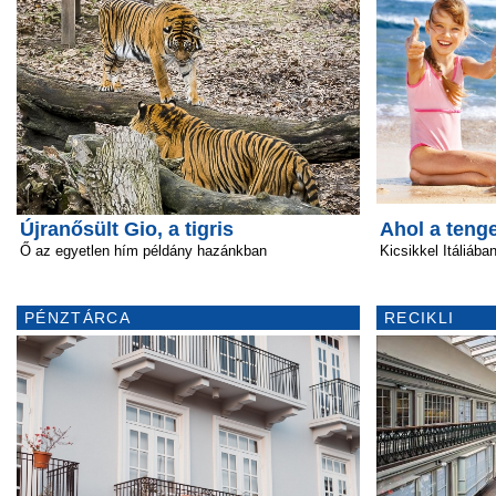
Újranősült Gio, a tigris
Ahol a tenge
Ő az egyetlen hím példány hazánkban
Kicsikkel Itáliába
PÉNZTÁRCA
RECIKLI