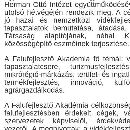
Herman Ottó Intézet együttműködésé
utolsó hétvégéjén rendezik meg. A c
jó hazai és nemzetközi vidékfejle
tapasztalatok bemutatása, átadása, 
Társaság alapítójának, néhai K
közösségépítő eszméinek terjesztése.
A Falufejlesztő Akadémia fő témái: v
tapasztalatcsere, turizmusfejleszt
mikrórégió-márkázás, terület- és ingatl
termékfejlesztés, innováció, kül
agrárgazdálkodás.
A Falufejlesztő Akadémia célközönség
falufejlesztésben érdekelt cégek, vá
szervezetek képviselői, érdekvéd
vezetői. A meghívottak: a vidékfejles