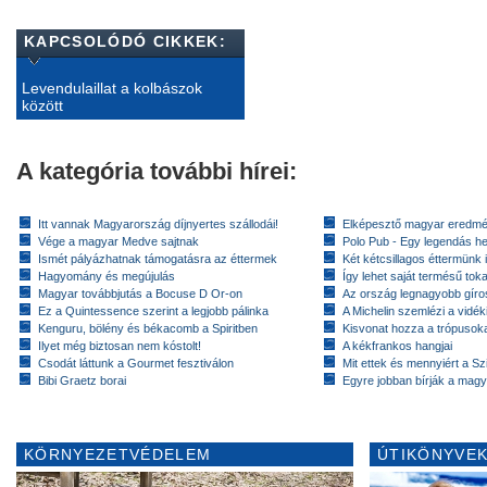
KAPCSOLÓDÓ CIKKEK:
Levendulaillat a kolbászok
között
A kategória további hírei:
Itt vannak Magyarország díjnyertes szállodái!
Elképesztő magyar eredmé
Vége a magyar Medve sajtnak
Polo Pub - Egy legendás h
Ismét pályázhatnak támogatásra az éttermek
Két kétcsillagos éttermünk 
Hagyomány és megújulás
Így lehet saját termésű toka
Magyar továbbjutás a Bocuse D Or-on
Az ország legnagyobb gír
Ez a Quintessence szerint a legjobb pálinka
A Michelin szemlézi a vidék
Kenguru, bölény és békacomb a Spiritben
Kisvonat hozza a trópusok
Ilyet még biztosan nem kóstolt!
A kékfrankos hangjai
Csodát láttunk a Gourmet fesztiválon
Mit ettek és mennyiért a Sz
Bibi Graetz borai
Egyre jobban bírják a magy
KÖRNYEZETVÉDELEM
ÚTIKÖNYVEK