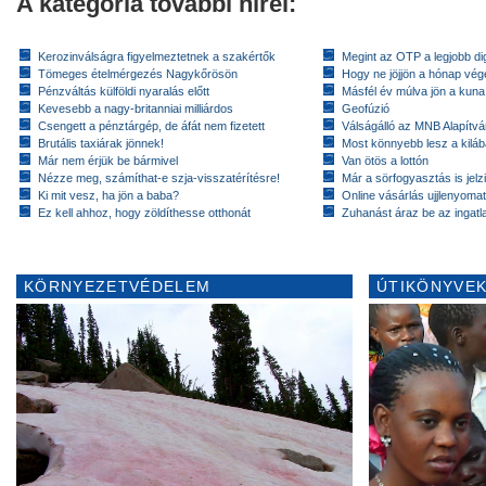
A kategória további hírei:
Kerozinválságra figyelmeztetnek a szakértők
Megint az OTP a legjobb dig
Tömeges ételmérgezés Nagykőrösön
Hogy ne jöjjön a hónap vé
Pénzváltás külföldi nyaralás előtt
Másfél év múlva jön a kuna
Kevesebb a nagy-britanniai milliárdos
Geofúzió
Csengett a pénztárgép, de áfát nem fizetett
Válságálló az MNB Alapítv
Brutális taxiárak jönnek!
Most könnyebb lesz a kiláb
Már nem érjük be bármivel
Van ötös a lottón
Nézze meg, számíthat-e szja-visszatérítésre!
Már a sörfogyasztás is jelzi
Ki mit vesz, ha jön a baba?
Online vásárlás ujjlenyomat
Ez kell ahhoz, hogy zöldíthesse otthonát
Zuhanást áraz be az ingatl
KÖRNYEZETVÉDELEM
ÚTIKÖNYVEK