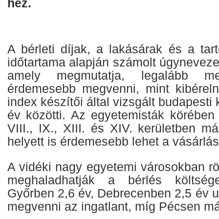
hez.
A bérleti díjak, a lakásárak és a tar
időtartama alapján számolt úgynevezett
amely megmutatja, legalább m
érdemesebb megvenni, mint kibéreln
index készítői által vizsgált budapesti
év közötti. Az egyetemisták körében
VIII., IX., XIII. és XIV. kerületben m
helyett is érdemesebb lehet a vásárlás
A vidéki nagy egyetemi városokban röv
meghaladhatják a bérlés költsége
Győrben 2,6 év, Debrecenben 2,5 év u
megvenni az ingatlant, míg Pécsen már