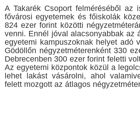
A Takarék Csoport felméréséből az is
fővárosi egyetemek és főiskolák köze
824 ezer forint közötti négyzetméterár
venni. Ennél jóval alacsonyabbak az 
egyetemi kampuszoknak helyet adó v
Gödöllőn négyzetméterenként 330 ezer
Debrecenben 300 ezer forint feletti volt
Az egyetemi központok közül a legol
lehet lakást vásárolni, ahol valamiv
felett mozgott az átlagos négyzetméte