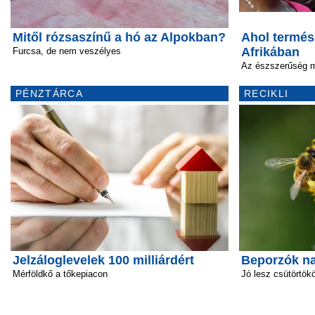
Mitől rózsaszínű a hó az Alpokban?
Ahol termés
Afrikában
Furcsa, de nem veszélyes
Az észszerűség m
PÉNZTÁRCA
RECIKLI
Jelzáloglevelek 100 milliárdért
Beporzók n
Mérföldkő a tőkepiacon
Jó lesz csütörtök