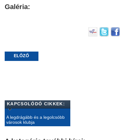
Galéria:
ELŐZŐ
KAPCSOLÓDÓ CIKKEK:
A legdrágább és a legolcsóbb
városok klubja