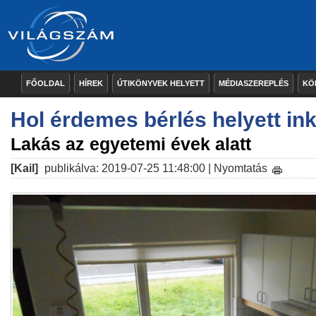
FŐOLDAL
HÍREK
ÚTIKÖNYVEK HELYETT
MÉDIASZEREPLÉS
KÖ
Hol érdemes bérlés helyett in
Lakás az egyetemi évek alatt
[Kail]
publikálva: 2019-07-25 11:48:00 |
Nyomtatás